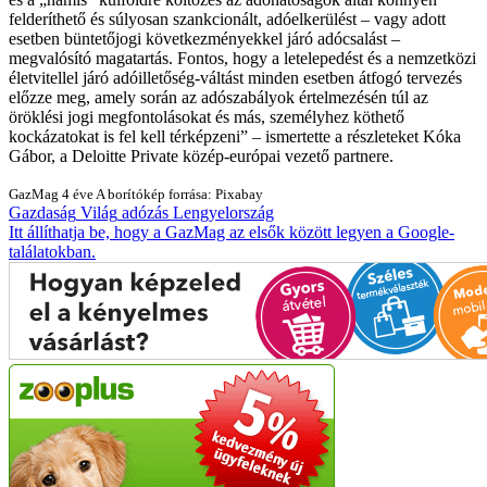
felderíthető és súlyosan szankcionált, adóelkerülést – vagy adott
esetben büntetőjogi következményekkel járó adócsalást –
megvalósító magatartás. Fontos, hogy a letelepedést és a nemzetközi
életvitellel járó adóilletőség-váltást minden esetben átfogó tervezés
előzze meg, amely során az adószabályok értelmezésén túl az
öröklési jogi megfontolásokat és más, személyhez köthető
kockázatokat is fel kell térképzeni
– ismertette a részleteket Kóka
Gábor, a Deloitte Private közép-európai vezető partnere.
GazMag
4 éve
A borítókép forrása: Pixabay
Gazdaság
Világ
adózás
Lengyelország
Itt állíthatja be, hogy a GazMag az elsők között legyen a Google-
találatokban.