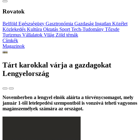
Rovatok
Belföld
Egészségügy
Gasztronómia
Gazdaság
Ingatlan
Közélet
Közlekedés
Kultúra
Oktatás
Sport
Tech-Tudomány
Tőzsde
Turizmus
Vállalatok
Világ
Zöld témák
Címkék
Magazinok
Tárt karokkal várja a gazdagokat
Lengyelország
Novemberben a lengyel elnök aláírta a törvénycsomagot, mely
január 1-től letelepedési szempontból is vonzóvá teheti vagyonos
magánszemélyek számára az országot.