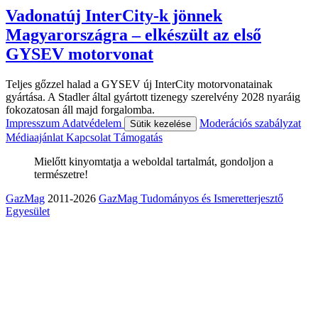
Vadonatúj InterCity-k jönnek
Magyarországra – elkészült az első
GYSEV motorvonat
Teljes gőzzel halad a GYSEV új InterCity motorvonatainak
gyártása. A Stadler által gyártott tizenegy szerelvény 2028 nyaráig
fokozatosan áll majd forgalomba.
Impresszum
Adatvédelem
Moderációs szabályzat
Sütik kezelése
Médiaajánlat
Kapcsolat
Támogatás
Mielőtt kinyomtatja a weboldal tartalmát, gondoljon a
természetre!
GazMag
2011-2026
GazMag Tudományos és Ismeretterjesztő
Egyesület