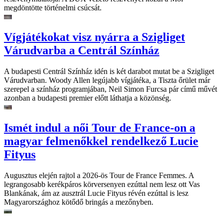
megdöntötte történelmi csúcsát.
Vígjátékokat visz nyárra a Szigliget
Várudvarba a Centrál Színház
A budapesti Centrál Színház idén is két darabot mutat be a Szigliget
Várudvarban. Woody Allen legújabb vígjátéka, a Tiszta őrület már
szerepel a színház programjában, Neil Simon Furcsa pár című művét
azonban a budapesti premier előtt láthatja a közönség.
Ismét indul a női Tour de France-on a
magyar felmenőkkel rendelkező Lucie
Fityus
Augusztus elején rajtol a 2026-ös Tour de France Femmes. A
legrangosabb kerékpáros körversenyen ezúttal nem lesz ott Vas
Blankának, ám az ausztrál Lucie Fityus révén ezúttal is lesz
Magyarországhoz kötődő bringás a mezőnyben.