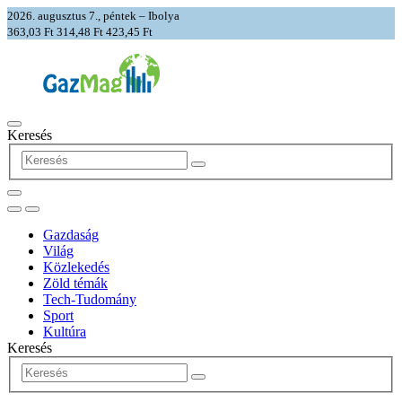
2026. augusztus 7., péntek – Ibolya
363,03 Ft
314,48 Ft
423,45 Ft
Keresés
Gazdaság
Világ
Közlekedés
Zöld témák
Tech-Tudomány
Sport
Kultúra
Keresés