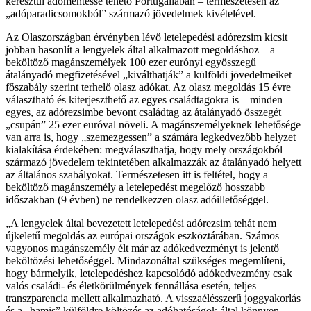
keresztül adómentessé tehető Portugáliában – természetesen az
„adóparadicsomokból” származó jövedelmek kivételével.
Az Olaszországban érvényben lévő letelepedési adórezsim kicsit
jobban hasonlít a lengyelek által alkalmazott megoldáshoz – a
beköltöző magánszemélyek 100 ezer eurónyi egyösszegű
átalányadó megfizetésével „kiválthatják” a külföldi jövedelmeiket
főszabály szerint terhelő olasz adókat. Az olasz megoldás 15 évre
választható és kiterjeszthető az egyes családtagokra is – minden
egyes, az adórezsimbe bevont családtag az átalányadó összegét
„csupán” 25 ezer euróval növeli. A magánszemélyeknek lehetősége
van arra is, hogy „szemezgessen” a számára legkedvezőbb helyzet
kialakítása érdekében: megválaszthatja, hogy mely országokból
származó jövedelem tekintetében alkalmazzák az átalányadó helyett
az általános szabályokat. Természetesen itt is feltétel, hogy a
beköltöző magánszemély a letelepedést megelőző hosszabb
időszakban (9 évben) ne rendelkezzen olasz adóilletőséggel.
A lengyelek által bevezetett letelepedési adórezsim tehát nem
újkeletű megoldás az európai országok eszköztárában. Számos
vagyonos magánszemély élt már az adókedvezményt is jelentő
beköltözési lehetőséggel. Mindazonáltal szükséges megemlíteni,
hogy bármelyik, letelepedéshez kapcsolódó adókedvezmény csak
valós családi- és életkörülmények fennállása esetén, teljes
transzparencia mellett alkalmazható. A visszaélésszerű joggyakorlás
és a „hamis” külföldre költözés az adóhatóságok által könnyen