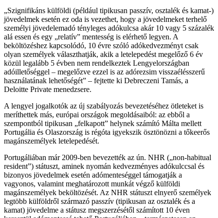
Szignifikáns külföldi (például tipikusan passzív, osztalék és kamat-)
jövedelmek esetén ez oda is vezethet, hogy a jövedelmeket terhelő
személyi jövedelemadó tényleges adókulcsa akár 10 vagy 5 százalék
alá essen és egy „relatív” mentesség is elérhető legyen. A
beköltözéshez kapcsolódó, 10 évre szóló adókedvezményt csak
olyan személyek választhatják, akik a letelepedést megelőző 6 év
közül legalább 5 évben nem rendelkeztek Lengyelországban
adóilletőséggel – megelőzve ezzel is az adórezsim visszaélésszerű
használatának lehetőségét
– fejtette ki Debreczeni Tamás, a
Deloitte Private menedzsere.
A lengyel jogalkotók az új szabályozás bevezetéséhez ötleteket is
meríthettek más, európai országok megoldásaiból: az ebből a
szempontból tipikusan „felkapott” helynek számító Málta mellett
Portugália és Olaszország is régóta igyekszik ösztönözni a tőkeerős
magánszemélyek letelepedését.
Portugáliában már 2009-ben bevezették az ún. NHR („non-habitual
resident”) státuszt, aminek nyomán kedvezményes adókulccsal és
bizonyos jövedelmek esetén adómenteséggel támogatják a
vagyonos, valamint meghatározott munkát végző külföldi
magánszemélyek beköltözését. Az NHR státuszt elnyerő személyek
legtöbb külföldről származó passzív (tipikusan az osztalék és a
kamat) jövedelme a státusz megszerzésétől számított 10 éven