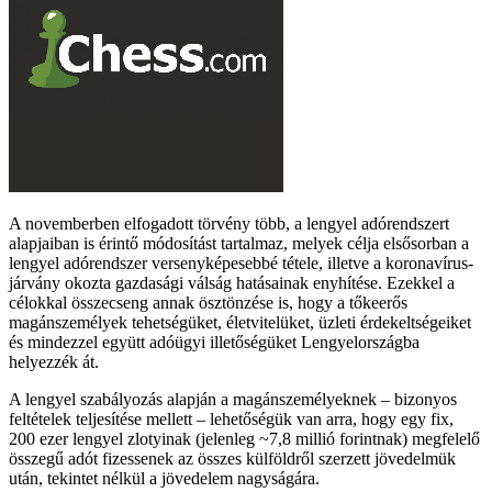
A novemberben elfogadott törvény több, a lengyel adórendszert
alapjaiban is érintő módosítást tartalmaz, melyek célja elsősorban a
lengyel adórendszer versenyképesebbé tétele, illetve a koronavírus-
járvány okozta gazdasági válság hatásainak enyhítése. Ezekkel a
célokkal összecseng annak ösztönzése is, hogy a tőkeerős
magánszemélyek tehetségüket, életvitelüket, üzleti érdekeltségeiket
és mindezzel együtt adóügyi illetőségüket Lengyelországba
helyezzék át.
A lengyel szabályozás alapján a magánszemélyeknek – bizonyos
feltételek teljesítése mellett – lehetőségük van arra, hogy egy fix,
200 ezer lengyel zlotyinak (jelenleg ~7,8 millió forintnak) megfelelő
összegű adót fizessenek az összes külföldről szerzett jövedelmük
után, tekintet nélkül a jövedelem nagyságára.