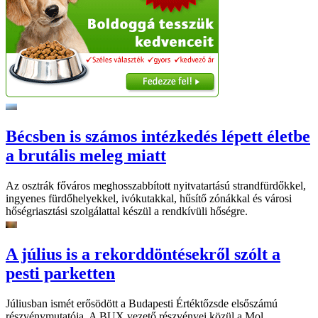
Bécsben is számos intézkedés lépett életbe
a brutális meleg miatt
Az osztrák főváros meghosszabbított nyitvatartású strandfürdőkkel,
ingyenes fürdőhelyekkel, ivókutakkal, hűsítő zónákkal és városi
hőségriasztási szolgálattal készül a rendkívüli hőségre.
A július is a rekorddöntésekről szólt a
pesti parketten
Júliusban ismét erősödött a Budapesti Értéktőzsde elsőszámú
részvénymutatója. A BUX vezető részvényei közül a Mol