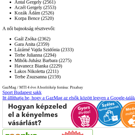
Antal Gergely (2561)
Aczél Gergely (2553)
Kozák Ádám (2526)
Korpa Bence (2520)
A női bajnokság résztvevői:
Gaál Zsóka (2362)
Gara Anita (2359)
Lázárné Vajda Szidónia (2333)
Terbe Julianna (2294)
Mihók-Juhász Barbara (2275)
Havanecz Bianka (2229)
Lakos Nikoletta (2211)
Terbe Zsuzsanna (2159)
GazMag
/
MTI
4 éve
A borítókép forrása: Pixabay
Sport
Budapest
sakk
Itt állíthatja be, hogy a GazMag az elsők között legyen a Google-talál