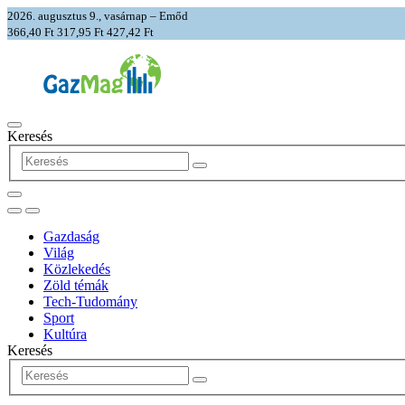
2026. augusztus 9., vasárnap – Emőd
366,40 Ft
317,95 Ft
427,42 Ft
Keresés
Gazdaság
Világ
Közlekedés
Zöld témák
Tech-Tudomány
Sport
Kultúra
Keresés