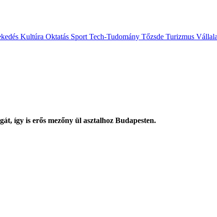
ekedés
Kultúra
Oktatás
Sport
Tech-Tudomány
Tőzsde
Turizmus
Vállal
át, így is erős mezőny ül asztalhoz Budapesten.