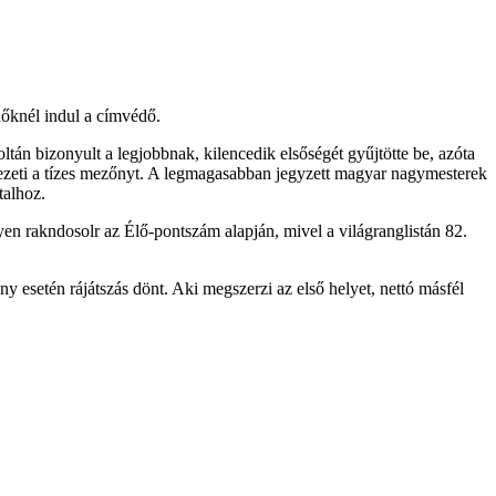
nőknél indul a címvédő.
án bizonyult a legjobbnak, kilencedik elsőségét gyűjtötte be, azóta
vezeti a tízes mezőnyt. A legmagasabban jegyzett magyar nagymesterek
talhoz.
lyen rakndosolr az Élő-pontszám alapján, mivel a világranglistán 82.
y esetén rájátszás dönt. Aki megszerzi az első helyet, nettó másfél