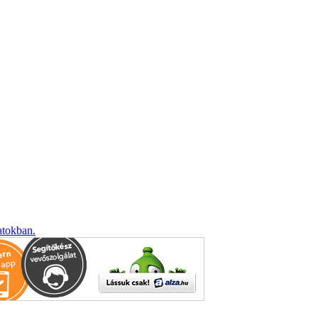
atokban.