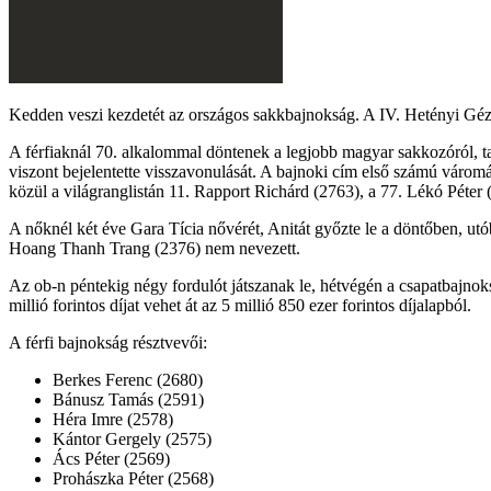
Kedden veszi kezdetét az országos sakkbajnokság. A IV. Hetényi Géza
A férfiaknál 70. alkalommal döntenek a legjobb magyar sakkozóról, ta
viszont bejelentette visszavonulását. A bajnoki cím első számú váro
közül a világranglistán 11. Rapport Richárd (2763), a 77. Lékó Péter
A nőknél két éve Gara Tícia nővérét, Anitát győzte le a döntőben, utób
Hoang Thanh Trang (2376) nem nevezett.
Az ob-n péntekig négy fordulót játszanak le, hétvégén a csapatbajnoksá
millió forintos díjat vehet át az 5 millió 850 ezer forintos díjalapból.
A férfi bajnokság résztvevői:
Berkes Ferenc (2680)
Bánusz Tamás (2591)
Héra Imre (2578)
Kántor Gergely (2575)
Ács Péter (2569)
Prohászka Péter (2568)