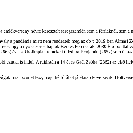
 emlékverseny névre keresztelt seregszemlén sem a férfiaknál, sem a 
valy a pandémia miatt nem rendezték meg az ob-t. 2019-ben Almási Zolt
mányosa így a nyolcszoros bajnok Berkes Ferenc, aki 2680 Élő-ponttal 
 (2663) és a sakkolimpián remekelt Gledura Benjamin (2652) sem ül asz
bi ezúttal is indul. A rajtlistán a 14 éves Gaál Zsóka (2362) az első he
gok miatt szünet lesz, majd hétfőtől öt játéknap következik. Holtversen