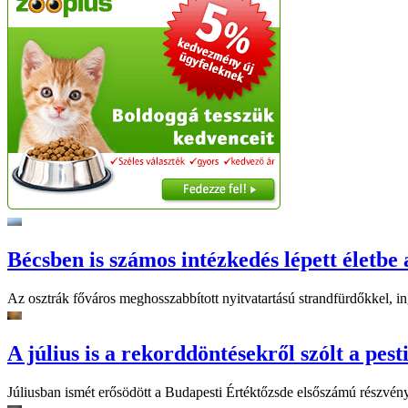
Bécsben is számos intézkedés lépett életbe 
Az osztrák főváros meghosszabbított nyitvatartású strandfürdőkkel, ing
A július is a rekorddöntésekről szólt a pest
Júliusban ismét erősödött a Budapesti Értéktőzsde elsőszámú részvén