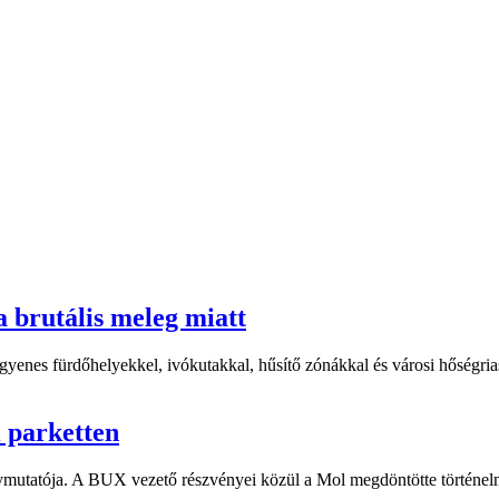
a brutális meleg miatt
yenes fürdőhelyekkel, ivókutakkal, hűsítő zónákkal és városi hőségriasz
i parketten
ymutatója. A BUX vezető részvényei közül a Mol megdöntötte történelm