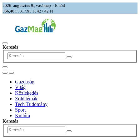
2026. augusztus 9., vasárnap – Emőd
366,40 Ft
317,95 Ft
427,42 Ft
Keresés
Gazdaság
Világ
Közlekedés
Zöld témák
Tech-Tudomány
Sport
Kultúra
Keresés