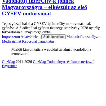
Vadonatúj InterCity-k jönnek
Magyarországra – elkészült az első
GYSEV motorvonat
Teljes gőzzel halad a GYSEV új InterCity motorvonatainak
gyártása. A Stadler által gyártott tizenegy szerelvény 2028 nyaráig
fokozatosan áll majd forgalomba.
Impresszum
Adatvédelem
Moderációs szabályzat
Sütik kezelése
Médiaajánlat
Kapcsolat
Támogatás
Mielőtt kinyomtatja a weboldal tartalmát, gondoljon a
természetre!
GazMag
2011-2026
GazMag Tudományos és Ismeretterjesztő
Egyesület