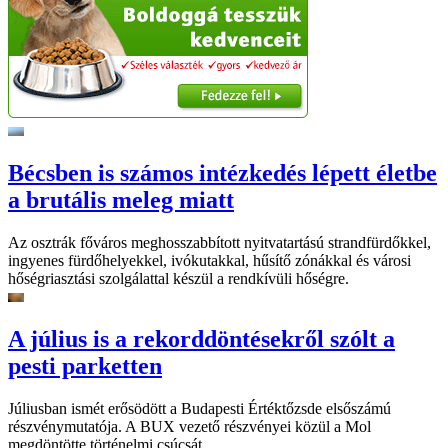
Bécsben is számos intézkedés lépett életbe
a brutális meleg miatt
Az osztrák főváros meghosszabbított nyitvatartású strandfürdőkkel,
ingyenes fürdőhelyekkel, ivókutakkal, hűsítő zónákkal és városi
hőségriasztási szolgálattal készül a rendkívüli hőségre.
A július is a rekorddöntésekről szólt a
pesti parketten
Júliusban ismét erősödött a Budapesti Értéktőzsde elsőszámú
részvénymutatója. A BUX vezető részvényei közül a Mol
megdöntötte történelmi csúcsát.