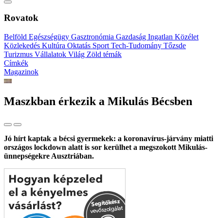
Rovatok
Belföld
Egészségügy
Gasztronómia
Gazdaság
Ingatlan
Közélet
Közlekedés
Kultúra
Oktatás
Sport
Tech-Tudomány
Tőzsde
Turizmus
Vállalatok
Világ
Zöld témák
Címkék
Magazinok
Maszkban érkezik a Mikulás Bécsben
Jó hírt kaptak a bécsi gyermekek: a koronavírus-járvány miatti
országos lockdown alatt is sor kerülhet a megszokott Mikulás-
ünnepségekre Ausztriában.