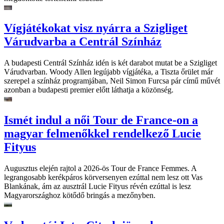
Vígjátékokat visz nyárra a Szigliget
Várudvarba a Centrál Színház
A budapesti Centrál Színház idén is két darabot mutat be a Szigliget
Várudvarban. Woody Allen legújabb vígjátéka, a Tiszta őrület már
szerepel a színház programjában, Neil Simon Furcsa pár című művét
azonban a budapesti premier előtt láthatja a közönség.
Ismét indul a női Tour de France-on a
magyar felmenőkkel rendelkező Lucie
Fityus
Augusztus elején rajtol a 2026-ös Tour de France Femmes. A
legrangosabb kerékpáros körversenyen ezúttal nem lesz ott Vas
Blankának, ám az ausztrál Lucie Fityus révén ezúttal is lesz
Magyarországhoz kötődő bringás a mezőnyben.