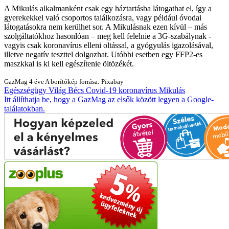
A Mikulás alkalmanként csak egy háztartásba látogathat el, így a
gyerekekkel való csoportos találkozásra, vagy például óvodai
látogatásokra nem kerülhet sor. A Mikulásnak ezen kívül – más
szolgáltatókhoz hasonlóan – meg kell felelnie a 3G-szabálynak -
vagyis csak koronavírus elleni oltással, a gyógyulás igazolásával,
illetve negatív teszttel dolgozhat. Utóbbi esetben egy FFP2-es
maszkkal is ki kell egészítenie öltözékét.
GazMag
4 éve
A borítókép forrása: Pixabay
Egészségügy
Világ
Bécs
Covid-19
koronavírus
Mikulás
Itt állíthatja be, hogy a GazMag az elsők között legyen a Google-
találatokban.