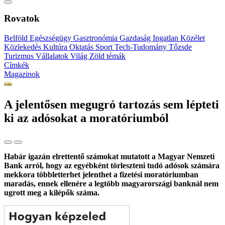
Rovatok
Belföld
Egészségügy
Gasztronómia
Gazdaság
Ingatlan
Közélet
Közlekedés
Kultúra
Oktatás
Sport
Tech-Tudomány
Tőzsde
Turizmus
Vállalatok
Világ
Zöld témák
Címkék
Magazinok
A jelentősen megugró tartozás sem lépteti
ki az adósokat a moratóriumból
Habár igazán elrettentő számokat mutatott a Magyar Nemzeti
Bank arról, hogy az egyébként törleszteni tudó adósok számára
mekkora többletterhet jelenthet a fizetési moratóriumban
maradás, ennek ellenére a legtöbb magyarországi banknál nem
ugrott meg a kilépők száma.