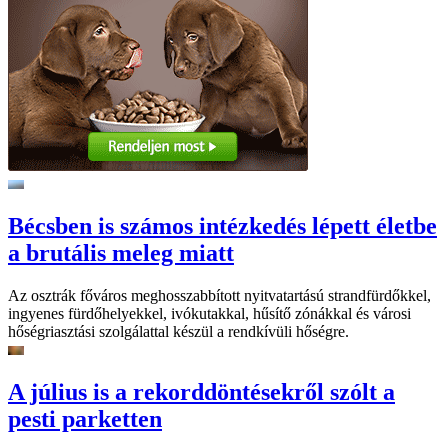
Bécsben is számos intézkedés lépett életbe
a brutális meleg miatt
Az osztrák főváros meghosszabbított nyitvatartású strandfürdőkkel,
ingyenes fürdőhelyekkel, ivókutakkal, hűsítő zónákkal és városi
hőségriasztási szolgálattal készül a rendkívüli hőségre.
A július is a rekorddöntésekről szólt a
pesti parketten