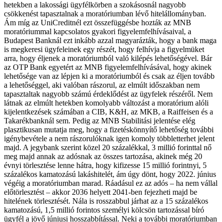
hetekben a lakossági ügyfélkörben a szokásosnál nagyobb
csökkenést tapasztalnak a moratóriumban lévő hitelállományban.
Ám míg az UniCreditnél ezt összefüggésbe hozták az MNB
moratóriummal kapcsolatos gyakori figyelemfelhívásaival, a
Budapest Banknál ezt inkább azzal magyarázták, hogy a bank maga
is megkeresi ügyfeleinek egy részét, hogy felhívja a figyelmüket
arra, hogy éljenek a moratóriumból való kilépés lehetőségével.
Bár
az OTP Bank egyetért az MNB figyelemfelhívásával, hogy akinek
lehetősége van az lépjen ki a moratóriumból és csak az éljen tovább
a lehetőséggel, aki valóban rászorul, az elmúlt időszakban nem
tapasztaltak nagyobb számú érdeklődést az ügyfelek részéről. Nem
látnak az elmúlt hetekben komolyabb változást a moratórium alóli
kijelentkezések számában a CIB, K&H, az MKB, a Raiffeisen és a
Takarékbanknál sem.
Pedig az MNB Stabilitási jelentése elég
plasztikusan mutatja meg, hogy a fizetéskönnyítő lehetőség további
igénybevétele a nem rászorulóknak igen komoly többletterhet jelent
majd. A jegybank szerint közel 20 százalékkal, 3 millió forinttal nő
meg majd annak az adósnak az összes tartozása, akinek még 20
évnyi törlesztése lenne hátra, hogy kifizesse 15 millió forintnyi, 5
százalékos kamatozású lakáshitelét, ám úgy dönt, hogy 2022. június
végéig a moratóriumban marad. Ráadásul ez az adós – ha nem vállal
előtörlesztést – akkor 2036 helyett 2041-ben fejezheti majd be
hitelének törlesztését. Nála is rosszabbul járhat az a 15 százalékos
kamatozású, 1,5 millió forintos személyi kölcsön tartozással bíró
ügyfél a jövő júniusi hosszabbítással. Neki a további moratóriumban