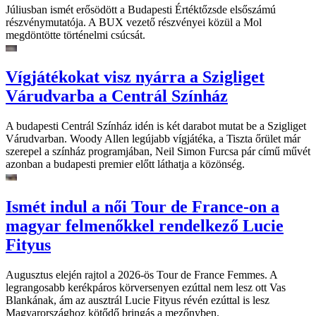
Júliusban ismét erősödött a Budapesti Értéktőzsde elsőszámú
részvénymutatója. A BUX vezető részvényei közül a Mol
megdöntötte történelmi csúcsát.
Vígjátékokat visz nyárra a Szigliget
Várudvarba a Centrál Színház
A budapesti Centrál Színház idén is két darabot mutat be a Szigliget
Várudvarban. Woody Allen legújabb vígjátéka, a Tiszta őrület már
szerepel a színház programjában, Neil Simon Furcsa pár című művét
azonban a budapesti premier előtt láthatja a közönség.
Ismét indul a női Tour de France-on a
magyar felmenőkkel rendelkező Lucie
Fityus
Augusztus elején rajtol a 2026-ös Tour de France Femmes. A
legrangosabb kerékpáros körversenyen ezúttal nem lesz ott Vas
Blankának, ám az ausztrál Lucie Fityus révén ezúttal is lesz
Magyarországhoz kötődő bringás a mezőnyben.