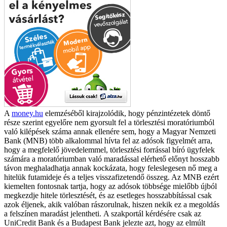
A
money.hu
elemzéséből kirajzolódik, hogy pénzintézetek döntő
része szerint egyelőre nem gyorsult fel a törlesztési moratóriumból
való kilépések száma annak ellenére sem, hogy a Magyar Nemzeti
Bank (MNB) több alkalommal hívta fel az adósok figyelmét arra,
hogy a megfelelő jövedelemmel, törlesztési forrással bíró ügyfelek
számára a moratóriumban való maradással elérhető előnyt hosszabb
távon meghaladhatja annak kockázata, hogy feleslegesen nő meg a
hitelük futamideje és a teljes visszafizetendő összeg. Az MNB ezért
kiemelten fontosnak tartja, hogy az adósok többsége mielőbb újból
megkezdje hitele törlesztését, és az esetleges hosszabbítással csak
azok éljenek, akik valóban rászorulnak, hiszen nekik ez a megoldás
a felszínen maradást jelentheti.
A szakportál kérdésére csak az
UniCredit Bank és a Budapest Bank jelezte azt, hogy az elmúlt