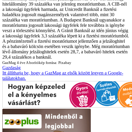
hitelállomány 39 százaléka van jelenleg moratóriumban. A CIB-nél
a lakossági ügyfelek harmada, az Unicredit Banknál a fizetési
haladékra jogosult magánszemélyek valamivel több, mint 30
százaléka van moratóriumban. A Budapest Banknál ugyanakkor a
moratóriumra jogosult lakossági ügyfelek fele továbbra is igénybe
veszi a törlesztési könnyítést. A Gránit Banknál az idén június végig
a lakossági ügyfelek 3,3 százaléka lépett ki a fizetési moratóriumból.
A pénzintézetnél a fizetési moratóriumot jellemzően a jelzáloghitel
és a babaváró kölcsön esetében veszik igénybe. Még moratóriumban
lévő állomány jelzáloghitelek esetén 28,7, a babaváró hitelek esetén
29,4 százalékos a banknál.
GazMag
4 éve
A borítókép forrása: Pixabay
Gazdaság
Itt állíthatja be, hogy a GazMag az elsők között legyen a Google-
találatokban.