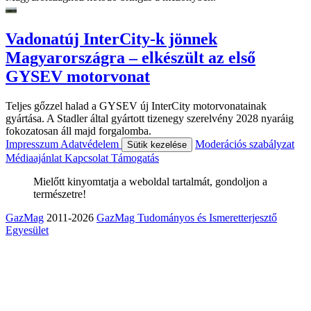
Vadonatúj InterCity-k jönnek
Magyarországra – elkészült az első
GYSEV motorvonat
Teljes gőzzel halad a GYSEV új InterCity motorvonatainak
gyártása. A Stadler által gyártott tizenegy szerelvény 2028 nyaráig
fokozatosan áll majd forgalomba.
Impresszum
Adatvédelem
Moderációs szabályzat
Sütik kezelése
Médiaajánlat
Kapcsolat
Támogatás
Mielőtt kinyomtatja a weboldal tartalmát, gondoljon a
természetre!
GazMag
2011-2026
GazMag Tudományos és Ismeretterjesztő
Egyesület