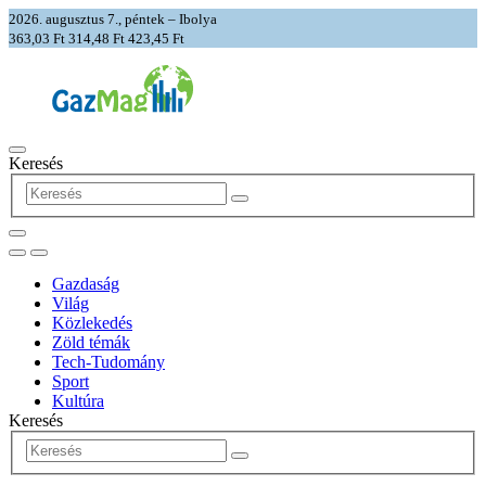
2026. augusztus 7., péntek – Ibolya
363,03 Ft
314,48 Ft
423,45 Ft
Keresés
Gazdaság
Világ
Közlekedés
Zöld témák
Tech-Tudomány
Sport
Kultúra
Keresés