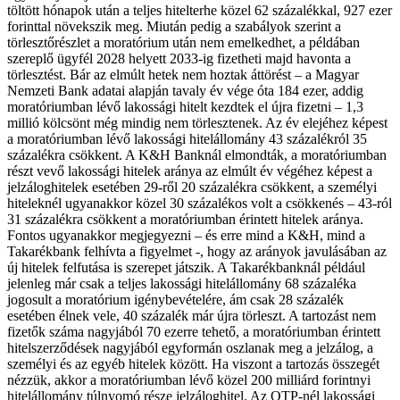
töltött hónapok után a teljes hitelterhe közel 62 százalékkal, 927 ezer
forinttal növekszik meg. Miután pedig a szabályok szerint a
törlesztőrészlet a moratórium után nem emelkedhet, a példában
szereplő ügyfél 2028 helyett 2033-ig fizetheti majd havonta a
törlesztést.
Bár az elmúlt hetek nem hoztak áttörést – a Magyar
Nemzeti Bank adatai alapján tavaly év vége óta 184 ezer, addig
moratóriumban lévő lakossági hitelt kezdtek el újra fizetni – 1,3
millió kölcsönt még mindig nem törlesztenek. Az év elejéhez képest
a moratóriumban lévő lakossági hitelállomány 43 százalékról 35
százalékra csökkent.
A K&H Banknál elmondták, a moratóriumban
részt vevő lakossági hitelek aránya az elmúlt év végéhez képest a
jelzáloghitelek esetében 29-ről 20 százalékra csökkent, a személyi
hiteleknél ugyanakkor közel 30 százalékos volt a csökkenés – 43-ról
31 százalékra csökkent a moratóriumban érintett hitelek aránya.
Fontos ugyanakkor megjegyezni – és erre mind a K&H, mind a
Takarékbank felhívta a figyelmet -, hogy az arányok javulásában az
új hitelek felfutása is szerepet játszik. A Takarékbanknál például
jelenleg már csak a teljes lakossági hitelállomány 68 százaléka
jogosult a moratórium igénybevételére, ám csak 28 százalék
esetében élnek vele, 40 százalék már újra törleszt. A tartozást nem
fizetők száma nagyjából 70 ezerre tehető, a moratóriumban érintett
hitelszerződések nagyjából egyformán oszlanak meg a jelzálog, a
személyi és az egyéb hitelek között. Ha viszont a tartozás összegét
nézzük, akkor a moratóriumban lévő közel 200 milliárd forintnyi
hitelállomány túlnyomó része jelzáloghitel. Az OTP-nél lakossági