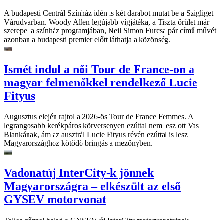
A budapesti Centrál Színház idén is két darabot mutat be a Szigliget
Várudvarban. Woody Allen legújabb vígjátéka, a Tiszta őrület már
szerepel a színház programjában, Neil Simon Furcsa pár című művét
azonban a budapesti premier előtt láthatja a közönség.
Ismét indul a női Tour de France-on a
magyar felmenőkkel rendelkező Lucie
Fityus
Augusztus elején rajtol a 2026-ös Tour de France Femmes. A
legrangosabb kerékpáros körversenyen ezúttal nem lesz ott Vas
Blankának, ám az ausztrál Lucie Fityus révén ezúttal is lesz
Magyarországhoz kötődő bringás a mezőnyben.
Vadonatúj InterCity-k jönnek
Magyarországra – elkészült az első
GYSEV motorvonat