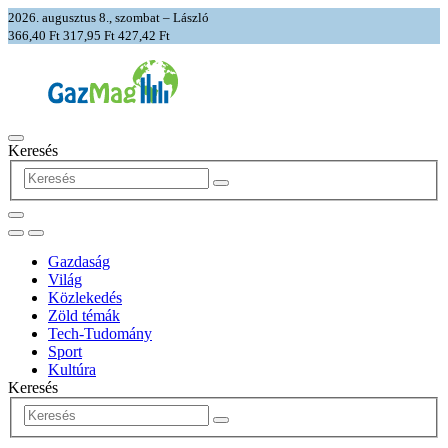
2026. augusztus 8., szombat – László
366,40 Ft
317,95 Ft
427,42 Ft
Keresés
Gazdaság
Világ
Közlekedés
Zöld témák
Tech-Tudomány
Sport
Kultúra
Keresés