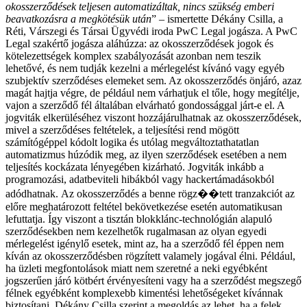
okosszerződések teljesen automatizáltak, nincs szükség emberi
beavatkozásra a megkötésük után
” – ismertette Dékány Csilla, a
Réti, Várszegi és Társai Ügyvédi iroda PwC Legal jogásza.
A PwC
Legal szakértő jogásza aláhúzza: az okosszerződések jogok és
kötelezettségek komplex szabályozását azonban nem teszik
lehetővé, és nem tudják kezelni a mérlegelést kívánó vagy egyéb
szubjektív szerződéses elemeket sem. Az okosszerződés önjáró, azaz
magát hajtja végre, de például nem várhatjuk el tőle, hogy megítélje,
vajon a szerződő fél általában elvárható gondossággal járt-e el. A
jogviták elkerüléséhez viszont hozzájárulhatnak az okosszerződések,
mivel a szerződéses feltételek, a teljesítési rend mögött
számítógéppel kódolt logika és utólag megváltoztathatatlan
automatizmus húzódik meg, az ilyen szerződések esetében a nem
teljesítés kockázata lényegében kizárható. Jogviták inkább a
programozási, adatbeviteli hibákból vagy hackertámadásokból
adódhatnak.
Az okosszerződés a benne rögz��tett tranzakciót az
előre meghatározott feltétel bekövetkezése esetén automatikusan
lefuttatja. Így viszont a tisztán blokklánc-technológián alapuló
szerződésekben nem kezelhetők rugalmasan az olyan egyedi
mérlegelést igénylő esetek, mint az, ha a szerződő fél éppen nem
kíván az okosszerződésben rögzített valamely jogával élni. Például,
ha üzleti megfontolások miatt nem szeretné a neki egyébként
jogszerűen járó kötbért érvényesíteni vagy ha a szerződést megszegő
félnek egyébként komplexebb kimentési lehetőségeket kívánnak
biztosítani.
Dékány Csilla szerint a megoldás az lehet, ha a felek