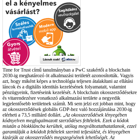
Time for Trust című tanulmányban a PwC szakértői a blockchain
2030-ig meghatározó öt alkalmazási területét azonosították. Vagyis
azt, hogy miként képes a technológia teljesen átalakítani az ellátási
láncok és a digitális identitás kezelésének folyamatait, valamint
pénzügyeink, fizetéseink kezelését. A blockchain okosszerződésekre
és vitarendezésre vonatkozó alkalmazási területe a negyedik
legjelentősebb területnek számít. Mi sem jelzi ezt jobban mint, hogy
az okosszerződések globális GDP-hez való hozzájárulása 2030-ig
elérheti a 73,5 milliárd dollárt.
„
Az okosszerződések lényegében
kódnyelven megfogalmazott szerződéses feltételek. Ezek a kódok
miután a blokkláncba kerültek, utólag megváltoztathatatlanok, ezzel
garantálják a lekódolt feltételek szerinti teljesülést, és lényegében
kizárják az okosszerződés megszegésének lehetőségét. Az