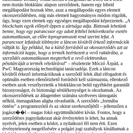
nem tisztán blokklánc alapon szerződnek, hanem egy hibrid
megállapodást hoznak létre, azaz a megállapodás egyes elemeit
okosszerződésben, míg más elemeit hagyományos módon rögzítik,
úgy, hogy ezen elemek egy egységes megállapodást képezzenek.
„
A
blockchain egyik előnyét éppen a zártsága adja. Biztosak lehetünk
benne, hogy egy parancssor egy adott feltétel bekövetkezése esetén
automatikusan, az előre leprogramozott rend szerint lefut. A
parancssor lefutását többnyire a láncon kívülről érkező információk
váltják ki. Így például, ha a külső forrásból az okosszerződés azt az
információt kapja, hogy a termék beérkezett a vevő raktárába, a
szerződés automatikusan megterheli a vevő elektronikus
pénztárcáját a termék vételárával
” – részletezte Móczó Árpád, a
PwC Magyarország technológiai tanácsadója.
Ezek a láncon
kívülről érkező információknak a szerződő felek által elfogadott és
optimális esetben ellenőrizhető forrásból kell származnia, ellenkező
esetben azok veszélyeztetik a blokkláncon belül egyébként garantált
bizonyosságot, és biztonsági sérülékenységet is okozhatnak.
Az
okosszerződések az átlagember számára szoftveres támogatás
nélkül, önmagukban aligha olvashatók. A szerződés „formába
öntése” a programozótól és az okirat szerkesztőjétől – jellemzően a
jogászt��l – magas fokú együttműködést kíván.
Fontos, hogy a
szerződéses jognyilatkozat akár érvénytelen is lehet, ha annak
nyelvét, jelen esetben a kódot, a nyilatkozó fél nem érti. Ezen
érvénytelenség megelőzésére a polgári jogi szabályok kínálhatnak a