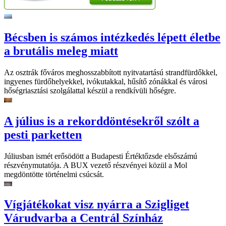
Bécsben is számos intézkedés lépett életbe
a brutális meleg miatt
Az osztrák főváros meghosszabbított nyitvatartású strandfürdőkkel,
ingyenes fürdőhelyekkel, ivókutakkal, hűsítő zónákkal és városi
hőségriasztási szolgálattal készül a rendkívüli hőségre.
A július is a rekorddöntésekről szólt a
pesti parketten
Júliusban ismét erősödött a Budapesti Értéktőzsde elsőszámú
részvénymutatója. A BUX vezető részvényei közül a Mol
megdöntötte történelmi csúcsát.
Vígjátékokat visz nyárra a Szigliget
Várudvarba a Centrál Színház