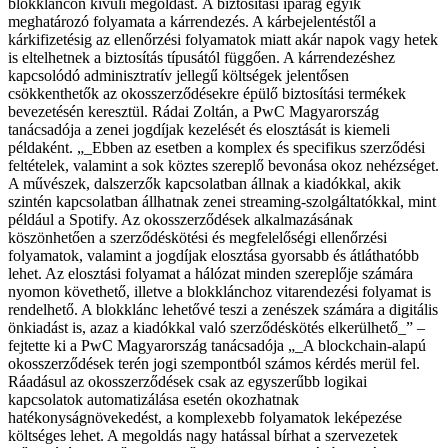
blokkláncon kívüli megoldást.
A biztosítási iparág egyik
meghatározó folyamata a kárrendezés. A kárbejelentéstől a
kárkifizetésig az ellenőrzési folyamatok miatt akár napok vagy hetek
is eltelhetnek a biztosítás típusától függően. A kárrendezéshez
kapcsolódó adminisztratív jellegű költségek jelentősen
csökkenthetők az okosszerződésekre épülő biztosítási termékek
bevezetésén keresztül.
Rádai Zoltán, a PwC Magyarország
tanácsadója a zenei jogdíjak kezelését és elosztását is kiemeli
példaként. „_Ebben az esetben a komplex és specifikus szerződési
feltételek, valamint a sok köztes szereplő bevonása okoz nehézséget.
A művészek, dalszerzők kapcsolatban állnak a kiadókkal, akik
szintén kapcsolatban állhatnak zenei streaming-szolgáltatókkal, mint
például a Spotify. Az okosszerződések alkalmazásának
köszönhetően a szerződéskötési és megfelelőségi ellenőrzési
folyamatok, valamint a jogdíjak elosztása gyorsabb és átláthatóbb
lehet. Az elosztási folyamat a hálózat minden szereplője számára
nyomon követhető, illetve a blokklánchoz vitarendezési folyamat is
rendelhető. A blokklánc lehetővé teszi a zenészek számára a digitális
önkiadást is, azaz a kiadókkal való szerződéskötés elkerülhető_” –
fejtette ki a PwC Magyarország tanácsadója „_A blockchain-alapú
okosszerződések terén jogi szempontból számos kérdés merül fel.
Ráadásul az okosszerződések csak az egyszerűbb logikai
kapcsolatok automatizálása esetén okozhatnak
hatékonyságnövekedést, a komplexebb folyamatok leképezése
költséges lehet. A megoldás nagy hatással bírhat a szervezetek