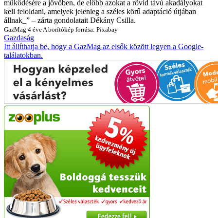
működésére a jövőben, de előbb azokat a rövid távú akadályokat
kell feloldani, amelyek jelenleg a széles körű adaptáció útjában
állnak_” – zárta gondolatait Dékány Csilla.
GazMag
4 éve
A borítókép forrása: Pixabay
Gazdaság
Itt állíthatja be, hogy a GazMag az elsők között legyen a Google-
találatokban.