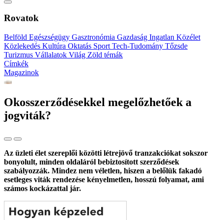
Rovatok
Belföld
Egészségügy
Gasztronómia
Gazdaság
Ingatlan
Közélet
Közlekedés
Kultúra
Oktatás
Sport
Tech-Tudomány
Tőzsde
Turizmus
Vállalatok
Világ
Zöld témák
Címkék
Magazinok
Okosszerződésekkel megelőzhetőek a
jogviták?
Az üzleti élet szereplői közötti létrejövő tranzakciókat sokszor
bonyolult, minden oldaláról bebiztosított szerződések
szabályozzák. Mindez nem véletlen, hiszen a belőlük fakadó
esetleges viták rendezése kényelmetlen, hosszú folyamat, ami
számos kockázattal jár.