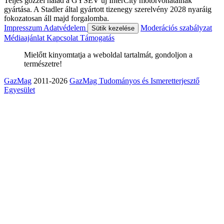
Teljes gőzzel halad a GYSEV új InterCity motorvonatainak
gyártása. A Stadler által gyártott tizenegy szerelvény 2028 nyaráig
fokozatosan áll majd forgalomba.
Impresszum
Adatvédelem
Moderációs szabályzat
Sütik kezelése
Médiaajánlat
Kapcsolat
Támogatás
Mielőtt kinyomtatja a weboldal tartalmát, gondoljon a
természetre!
GazMag
2011-2026
GazMag Tudományos és Ismeretterjesztő
Egyesület