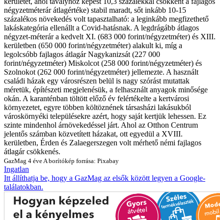
kerületet, ahol tavalyhoz képest 10,3 százalékkal csökkent a fajlagos
négyzetméterár átlagértéke) stabil maradt, sőt inkább 10-15
százalékos növekedés volt tapasztalható: a leginkább megfizethető
lakáskategória ellenállt a Covid-hatásnak. A legdrágább átlagos
négyzet-méterár a kedvelt XI. (683 000 forint/négyzetméter) és XIII.
kerületben (650 000 forint/négyzetméter) alakult ki, míg a
legolcsóbb fajlagos átlagár Nagykanizsát (227 000
forint/négyzetméter) Miskolcot (258 000 forint/négyzetméter) és
Szolnokot (262 000 forint/négyzetméter) jellemezte. A használt
családi házak egy városrészen belül is nagy szórást mutattak
méretük, építészeti megjelenésük, a felhasznált anyagok minősége
okán. A karanténban töltött előző év felértékelte a kertvárosi
környezetet, egyre többen költöznének társasházi lakásukból
városkörnyéki településekre azért, hogy saját kertjük lehessen. Ez
szinte mindenhol árnövekedéssel járt. Ahol az Otthon Centrum
jelentős számban közvetített házakat, ott egyedül a XVIII.
kerületben, Érden és Zalaegerszegen volt mérhető némi fajlagos
átlagár csökkenés.
GazMag
4 éve
A borítókép forrása: Pixabay
Ingatlan
Itt állíthatja be, hogy a GazMag az elsők között legyen a Google-
találatokban.