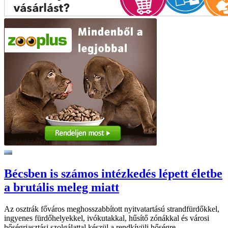
Bécsben is számos intézkedés lépett életbe
a brutális meleg miatt
Az osztrák főváros meghosszabbított nyitvatartású strandfürdőkkel,
ingyenes fürdőhelyekkel, ivókutakkal, hűsítő zónákkal és városi
hőségriasztási szolgálattal készül a rendkívüli hőségre.