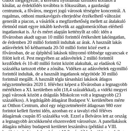
Gábor megjegyezte, a keresleti nyomással szemben korlátos a
kínálat, az érdeklődés továbbra is fókuszáltan, a gazdasági
centrumok, a főváros, megyei jogú városok térségére koncentrál. A
rugalmas, otthoni munkavégzés elterjedése érzékelhető változást
generált a piacon, a vásárlók a megfizethetőség mellett az átalakuló
életmód miatt egyre inkább kedvelik az agglomerációban elérhető
ingatlanokat is. Ár és méret alapján kettényílt az olló: idén a
fővárosban akadt ugyan 10 millió forinttól értékesített lakóingatlan,
de érdemben 20 millió forinttól indultak az árak. A használt lakás
adásvételek bő kétharmada 20-50 millió forint közé esett a
fővárosban, de az újépítésű lakások túlnyomó többsége ugyancsak e
fölött kelt el. Pest megyében az adásvételek 2 millió forinttól
kezdődtek és 10-40 millió forint között alakultak, az eladások 62
százaléka tartozott ebbe a zónába. Vidéken az adásvételek egymillió
forinttól indultak, de a használt ingatlanok négyötöde 30 millió
forintnál megállt. A használt tégla társasházi lakások átlagos
négyzetméterára 2020 I. félévhez képest a fővárosban a legnagyobb
mértékben a XI. kerületben nőtt (18,4 százalékkal), a vidéki megyei
jogú városok között a drágulás Miskolcon volt a legnagyobb (23
százalékos). A legdrágább átlagárat Budapest V. kerületében mérte
az Otthon Centrum, ahol egy négyzetméterért átlagosan 980 ezer
forintot kellett fizetni idén, azonban ez a tavalyi első féléves
átlagárnak csupán 85 százaléka volt. Ezzel a Belváros lett az ország
a legnagyobb árcsökkenést elszenvedett városrésze. A panellakások
átlagára néhány budapesti kerületet leszámítva (például a VIII.