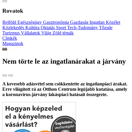
Rovatok
Belföld
Egészségügy
Gasztronómia
Gazdaság
Ingatlan
Közélet
Közlekedés
Kultúra
Oktatás
Sport
Tech-Tudomány
Tőzsde
Turizmus
Vállalatok
Világ
Zöld témák
Címkék
Magazinok
Nem törte le az ingatlanárakat a járvány
A kevesebb adásvétel sem csökkentette az ingatlanpiaci árakat.
Erre világított rá az Otthon Centrum legújabb kutatása, amely
a koronavírus-járvány lakáspiaci hatásait összegezte.