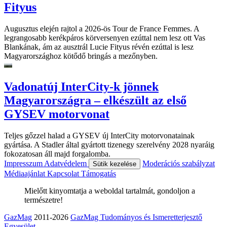
Fityus
Augusztus elején rajtol a 2026-ös Tour de France Femmes. A
legrangosabb kerékpáros körversenyen ezúttal nem lesz ott Vas
Blankának, ám az ausztrál Lucie Fityus révén ezúttal is lesz
Magyarországhoz kötődő bringás a mezőnyben.
Vadonatúj InterCity-k jönnek
Magyarországra – elkészült az első
GYSEV motorvonat
Teljes gőzzel halad a GYSEV új InterCity motorvonatainak
gyártása. A Stadler által gyártott tizenegy szerelvény 2028 nyaráig
fokozatosan áll majd forgalomba.
Impresszum
Adatvédelem
Moderációs szabályzat
Sütik kezelése
Médiaajánlat
Kapcsolat
Támogatás
Mielőtt kinyomtatja a weboldal tartalmát, gondoljon a
természetre!
GazMag
2011-2026
GazMag Tudományos és Ismeretterjesztő
Egyesület