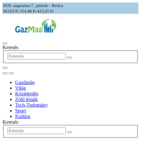
2026. augusztus 7., péntek – Ibolya
363,03 Ft
314,48 Ft
423,45 Ft
Keresés
Gazdaság
Világ
Közlekedés
Zöld témák
Tech-Tudomány
Sport
Kultúra
Keresés