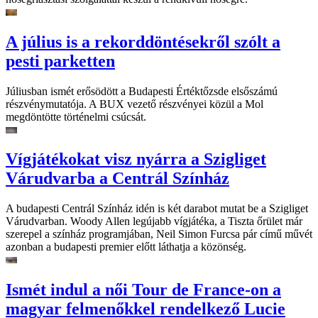
A július is a rekorddöntésekről szólt a
pesti parketten
Júliusban ismét erősödött a Budapesti Értéktőzsde elsőszámú
részvénymutatója. A BUX vezető részvényei közül a Mol
megdöntötte történelmi csúcsát.
Vígjátékokat visz nyárra a Szigliget
Várudvarba a Centrál Színház
A budapesti Centrál Színház idén is két darabot mutat be a Szigliget
Várudvarban. Woody Allen legújabb vígjátéka, a Tiszta őrület már
szerepel a színház programjában, Neil Simon Furcsa pár című művét
azonban a budapesti premier előtt láthatja a közönség.
Ismét indul a női Tour de France-on a
magyar felmenőkkel rendelkező Lucie