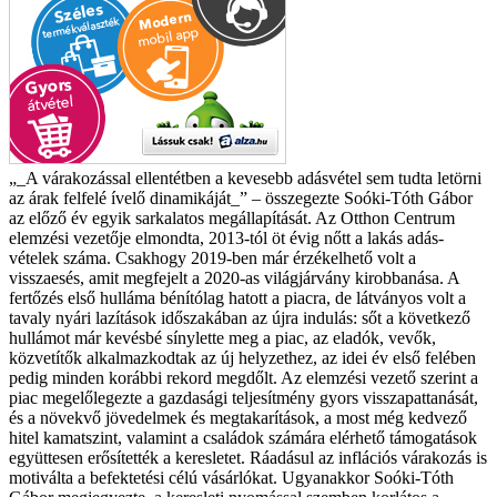
„_A várakozással ellentétben a kevesebb adásvétel sem tudta letörni
az árak felfelé ívelő dinamikáját_” – összegezte Soóki-Tóth Gábor
az előző év egyik sarkalatos megállapítását. Az Otthon Centrum
elemzési vezetője elmondta, 2013-tól öt évig nőtt a lakás adás-
vételek száma. Csakhogy 2019-ben már érzékelhető volt a
visszaesés, amit megfejelt a 2020-as világjárvány kirobbanása. A
fertőzés első hulláma bénítólag hatott a piacra, de látványos volt a
tavaly nyári lazítások időszakában az újra indulás: sőt a következő
hullámot már kevésbé sínylette meg a piac, az eladók, vevők,
közvetítők alkalmazkodtak az új helyzethez, az idei év első felében
pedig minden korábbi rekord megdőlt. Az elemzési vezető szerint a
piac megelőlegezte a gazdasági teljesítmény gyors visszapattanását,
és a növekvő jövedelmek és megtakarítások, a most még kedvező
hitel kamatszint, valamint a családok számára elérhető támogatások
együttesen erősítették a keresletet. Ráadásul az inflációs várakozás is
motiválta a befektetési célú vásárlókat. Ugyanakkor Soóki-Tóth