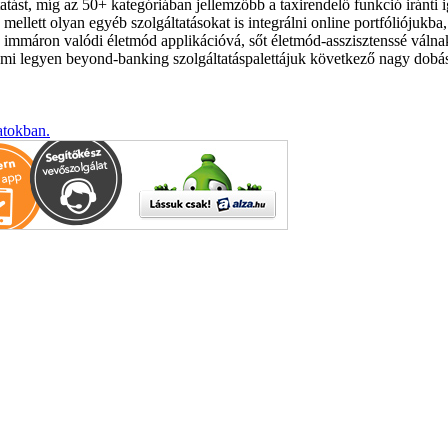
tatást, míg az 50+ kategóriában jellemzőbb a taxirendelő funkció iránti 
ellett olyan egyéb szolgáltatásokat is integrálni online portfóliójukba
máron valódi életmód applikációvá, sőt életmód-asszisztenssé válnak.
gy mi legyen beyond-banking szolgáltatáspalettájuk következő nagy dob
atokban.