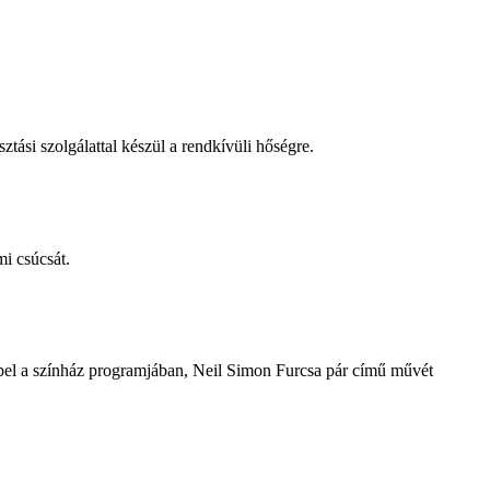
tási szolgálattal készül a rendkívüli hőségre.
i csúcsát.
repel a színház programjában, Neil Simon Furcsa pár című művét