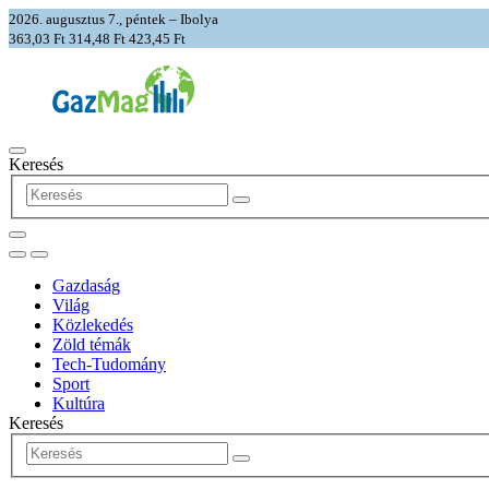
2026. augusztus 7., péntek – Ibolya
363,03 Ft
314,48 Ft
423,45 Ft
Keresés
Gazdaság
Világ
Közlekedés
Zöld témák
Tech-Tudomány
Sport
Kultúra
Keresés