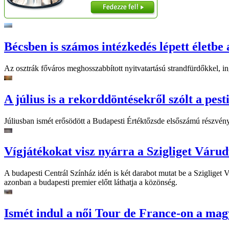
Bécsben is számos intézkedés lépett életbe 
Az osztrák főváros meghosszabbított nyitvatartású strandfürdőkkel, ing
A július is a rekorddöntésekről szólt a pest
Júliusban ismét erősödött a Budapesti Értéktőzsde elsőszámú részvén
Vígjátékokat visz nyárra a Szigliget Váru
A budapesti Centrál Színház idén is két darabot mutat be a Szigliget
azonban a budapesti premier előtt láthatja a közönség.
Ismét indul a női Tour de France-on a mag