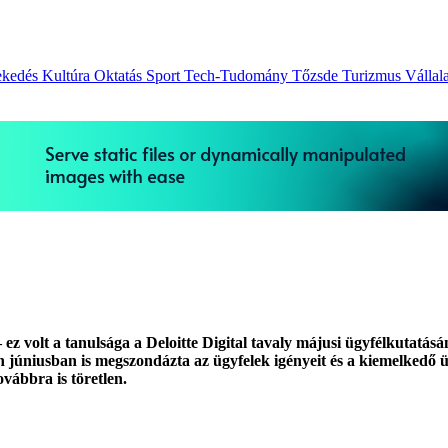
ekedés
Kultúra
Oktatás
Sport
Tech-Tudomány
Tőzsde
Turizmus
Vállal
– ez volt a tanulsága a Deloitte Digital tavaly májusi ügyfélkutatá
dén júniusban is megszondázta az ügyfelek igényeit és a kiemelkedő 
vábbra is töretlen.