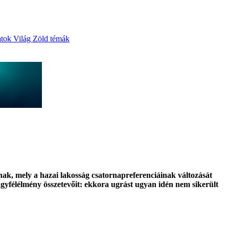
atok
Világ
Zöld témák
sának, mely a hazai lakosság csatornapreferenciáinak változását
ügyfélélmény összetevőit: ekkora ugrást ugyan idén nem sikerült