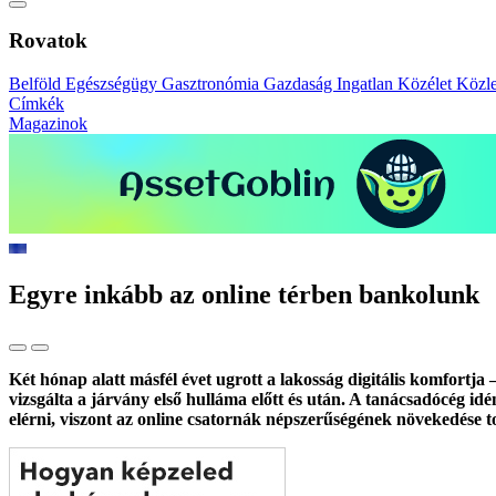
Rovatok
Belföld
Egészségügy
Gasztronómia
Gazdaság
Ingatlan
Közélet
Közl
Címkék
Magazinok
Egyre inkább az online térben bankolunk
Két hónap alatt másfél évet ugrott a lakosság digitális komfortja 
vizsgálta a járvány első hulláma előtt és után. A tanácsadócég i
elérni, viszont az online csatornák népszerűségének növekedése to