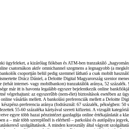
nki ügyfeleket, a kizárólag fiókban és ATM-ben tranzaktáló „hagyomány
online csatornákon aktív omnichannel szegmens a legnagyobb (a megkér
 bankolók csoportján belül pedig szemmel látható a csak mobilt használ
smertette Drácz Dániel, a Deloitte Digital Magyarország szenior mened
e (tehát internet- vagy mobilbankon) tranzaktálók aránya, 52 százalék
ge már itt is havonta legalább egyszer bejelentkezik online bankfiókjáb
retné végrehajtani: az egyszerűbb (nem-élet) biztosítások esetében az ü
nline vásárlás mellett. A bankolási preferenciák mellett a Deloitte Digit
 a készpénz-preferencia aránya (fodrásznál: 67 százalék, pékségben: 50 
dezettek 55-60 százaléka kártyával szereti kifizetni. A vizsgált kategór
vetve egyre több hazai pénzintézet gazdagítja online értékajánlatát a 
ében a – már több szereplőnél is elérhető – parkolási és autópálya jegye
táskereső szolgáltatások. A minden korosztály által vágyott szolgáltatá