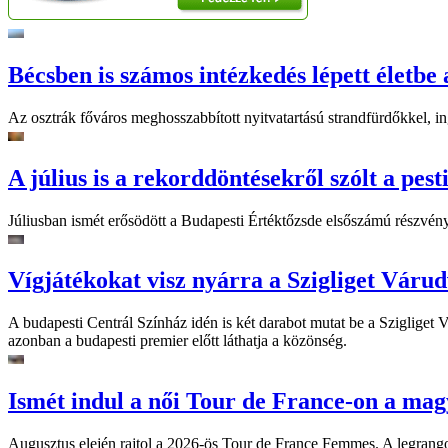
Bécsben is számos intézkedés lépett életbe 
Az osztrák főváros meghosszabbított nyitvatartású strandfürdőkkel, ing
A július is a rekorddöntésekről szólt a pest
Júliusban ismét erősödött a Budapesti Értéktőzsde elsőszámú részvén
Vígjátékokat visz nyárra a Szigliget Váru
A budapesti Centrál Színház idén is két darabot mutat be a Szigliget
azonban a budapesti premier előtt láthatja a közönség.
Ismét indul a női Tour de France-on a mag
Augusztus elején rajtol a 2026-ös Tour de France Femmes. A legrango