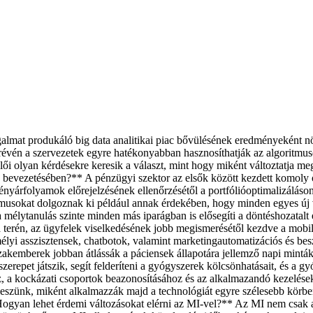
galmat produkáló big data analitikai piac bővülésének eredményeként nö
ek révén a szervezetek egyre hatékonyabban hasznosíthatják az algoritm
selői olyan kérdésekre keresik a választ, mint hogy miként változtatja
bevezetésében?** A pénzügyi szektor az elsők között kezdett komoly öss
ényárfolyamok előrejelzésének ellenőrzésétől a portfólióoptimalizáláso
itmusokat dolgoznak ki például annak érdekében, hogy minden egyes új v
a mélytanulás szinte minden más iparágban is elősegíti a döntéshozatalt 
 terén, az ügyfelek viselkedésének jobb megismerésétől kezdve a mobil
emélyi asszisztensek, chatbotok, valamint marketingautomatizációs és b
zakemberek jobban átlássák a páciensek állapotára jellemző napi mintá
zerepet játszik, segít felderíteni a gyógyszerek kölcsönhatásait, és a g
z, a kockázati csoportok beazonosításához és az alkalmazandó kezelések
leszünk, miként alkalmazzák majd a technológiát egyre szélesebb körbe
*Hogyan lehet érdemi változásokat elérni az MI-vel?** Az MI nem csak