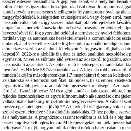
észszerűsítésére használható. A gépi tanulásnak és a mély tanulásnak
információit és igazodnak hozzájuk, ráadásul olyan fokú pontossággal, 
tanulás révén a mesterséges intelligencia folyamatosan növeli az által
meggyőződéséről, kielégítetlen szükségleteiről, vagy éppen arról, men
használó vállalatok az így szerzett adatokat jobb előrejelzések készíté
empátiára is mernek támaszkodni, óriási változásokat érhetnek el – ip
bevezetésével fel fog gyorsulni például a természetes nyelvi feldolgo
fordítás vagy az automatikus beszédfelismerés a kommunikációs eszk
emberek által vezérelt eszközbe fog beépülni az önálló intelligens 
előrejelzése szerint az általunk létrehozott és fogyasztott digitális 
képest[3]. 2022-re a globális big data és üzleti analitikai megoldások
egymástól. Mivel az előttünk álló évtized az adatokról fog szólni, az
hasznosítani az adatokat. Az ebben rejlő lehetőségek maradéktalan ki
memóriát és NVMe SSD-ket tartalmazza. A big data robbanásszerű növek
minden lakójára másodpercenként 1,7 megabájtnyi újonnan keletkező ada
az adatokba és értelmezni kell őket, különösen, ha az emberi viselk
ugyanis tovább javítja az adatok értelmezésének minőségét. Azoknak a 
tárolását. Ezután jöhet az MI és a gépi tanulás alkalmazása ahhoz, hogy
fejlődés ösztönzéséhez az egyre kifinomultabb alkalmazások megjelen
vállalatokat a hatékony infrastruktúra megtervezésében. A vállalat sz
mesterséges intelligencia jövője** A Covid-19 világjárvány sok esetb
szükségszerű elemévé vált a digitális átalakulás. Ehhez pedig a szerve
és a mélytanulás. A prognózisok szerint továbbra is az MI és a big d
összehangolva kell fejleszteni az MI-képességeket, aminek messze h
befolyásolják majd, hogyan tudjuk érdemi módon hasznosítani a mestersé