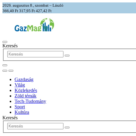
2026. augusztus 8., szombat – László
366,40 Ft
317,95 Ft
427,42 Ft
Keresés
Gazdaság
Világ
Közlekedés
Zöld témák
Tech-Tudomány
Sport
Kultúra
Keresés