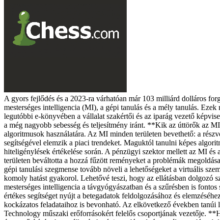
A gyors fejlődés és a 2023-ra várhatóan már 103 milliárd dolláros for
mesterséges intelligencia (MI), a gépi tanulás és a mély tanulás. Ez
legutóbbi e-könyvében a vállalat szakértői és az iparág vezető képvi
a még nagyobb sebesség és teljesítmény iránt. **Kik az úttörők az MI 
algoritmusok használatára. Az MI minden területen bevethető: a részv
segítségével elemzik a piaci trendeket. Maguktól tanulni képes algor
hiteligénylések értékelése során. A pénzügyi szektor mellett az MI és 
területen beváltotta a hozzá fűzött reményeket a problémák megoldása
gépi tanulási szegmense tovább növeli a lehetőségeket a virtuális sz
komoly hatást gyakorol. Lehetővé teszi, hogy az ellátásban dolgozó s
mesterséges intelligencia a távgyógyászatban és a szűrésben is fontos s
értékes segítséget nyújt a betegadatok feldolgozásához és elemzéséhe
kockázatos feladataihoz is bevonható. Az elkövetkező években tanúi 
Technology műszaki erőforrásokért felelős csoportjának vezetője. *