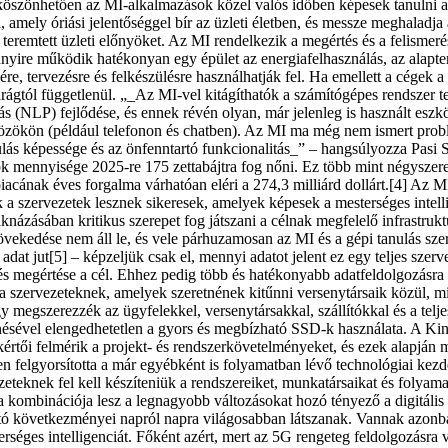
 köszönhetően az MI-alkalmazások közel valós időben képesek tanulni a
amely óriási jelentőséggel bír az üzleti életben, és messze meghaladja a
a teremtett üzleti előnyöket. Az MI rendelkezik a megértés és a felismer
nyire működik hatékonyan egy épület az energiafelhasználás, az alapter
sére, tervezésre és felkészülésre használhatják fel. Ha emellett a cégek
arágtól függetlenül. „_Az MI-vel kitágíthatók a számítógépes rendszer 
zás (NLP) fejlődése, és ennek révén olyan, már jelenleg is használt esz
özökön (például telefonon és chatben). Az MI ma még nem ismert prob
tanulás képessége és az önfenntartó funkcionalitás_” – hangsúlyozza P
adatok mennyisége 2025-re 175 zettabájtra fog nőni. Ez több mint négyszer
 piacának éves forgalma várhatóan eléri a 274,3 milliárd dollárt.[4] Az
ok a szervezetek lesznek sikeresek, amelyek képesek a mesterséges intel
aknázásában kritikus szerepet fog játszani a célnak megfelelő infrast
edése nem áll le, és vele párhuzamosan az MI és a gépi tanulás szerep
t jut[5] – képzeljük csak el, mennyi adatot jelent ez egy teljes szerv
edés megértése a cél. Ehhez pedig több és hatékonyabb adatfeldolgozá
szervezeteknek, amelyek szeretnének kitűnni versenytársaik közül, mind
 megszerezzék az ügyfelekkel, versenytársakkal, szállítókkal és a teljes
ésével elengedhetetlen a gyors és megbízható SSD-k használata. A King
akértői felmérik a projekt- és rendszerkövetelményeket, és ezek alapjá
en felgyorsította a már egyébként is folyamatban lévő technológiai kez
zeteknek fel kell készíteniük a rendszereiket, munkatársaikat és folyam
ata kombinációja lesz a legnagyobb változásokat hozó tényező a digitáli
ató következményei napról napra világosabban látszanak. Vannak azonb
ges intelligenciát. Főként azért, mert az 5G rengeteg feldolgozásra váró