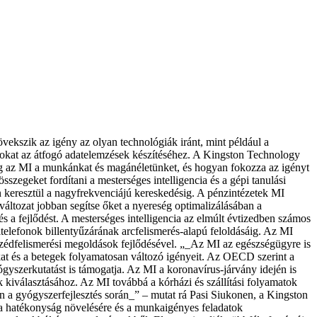
vekszik az igény az olyan technológiák iránt, mint például a
usokat az átfogó adatelemzések készítéséhez. A Kingston Technology
 meg az MI a munkánkat és magánéletünket, és hogyan fokozza az igényt
zegeket fordítani a mesterséges intelligencia és a gépi tanulási
n keresztül a nagyfrekvenciájú kereskedésig. A pénzintézetek MI
áltozat jobban segítse őket a nyereség optimalizálásában a
és a fejlődést. A mesterséges intelligencia az elmúlt évtizedben számos
telefonok billentyűzárának arcfelismerés-alapú feloldásáig. Az MI
eszédfelismerési megoldások fejlődésével. „_Az MI az egészségügyre is
kat és a betegek folyamatosan változó igényeit. Az OECD szerint a
yógyszerkutatást is támogatja. Az MI a koronavírus-járvány idején is
 kiválasztásához. Az MI továbbá a kórházi és szállítási folyamatok
n a gyógyszerfejlesztés során_” – mutat rá Pasi Siukonen, a Kingston
 a hatékonyság növelésére és a munkaigényes feladatok