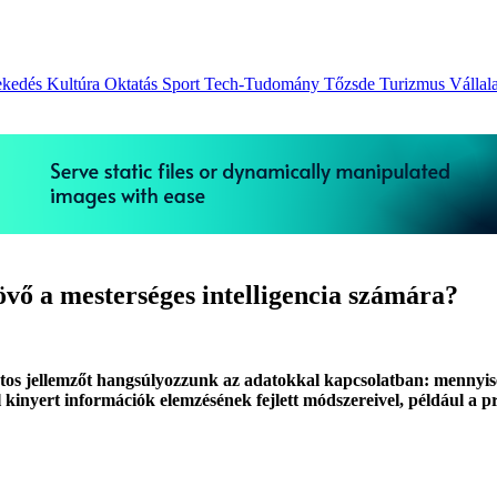
ekedés
Kultúra
Oktatás
Sport
Tech-Tudomány
Tőzsde
Turizmus
Vállal
jövő a mesterséges intelligencia számára?
tos jellemzőt hangsúlyozzunk az adatokkal kapcsolatban: mennyiség
yert információk elemzésének fejlett módszereivel, például a predi