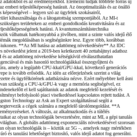
z adatokból és az eredményekből. Elemezni tudják többféle forrás új
z emberi teljesítőképesség határait. Az önoptimalizálás és az önálló
és képességével – legyen szó az ügyfelek szokásairól,
ület kihasználtsága és a látogatottság szempontjából. Az MI-t
 a szükséges területeken az emberi gondolkodás kreativitására és az
teljesítőképességének határai. A kvantumszámítástechnika
közök válhatnak hatékonyabbá a jövőben, mint a szinte valós idejű élő
lémák megoldásában is segítségünkre lesz. Egyre több, korábban
asi Siukonen. **Az MI hatása az adattömeg növekedésére** Az IDC
es növekedést jelent a 2019-ben keletkezett 40 zettabájtnyi adathoz
 MI és az adattömeg növekedése kétségkívül elválaszthatatlan
ligenciával és más hasonló technológiákkal összegyűjteni és
ruktúra, amely a legújabb CPU-kkal/GPU-kkal, következő generációs
e is tovább erősödik. Az idén az előrejelzések szerint a világ
ezetre és ügyfélkörének adatbázisára nézve. Ezért mélyebbre kell ásni
sra van szükség a CPU-k/GPU-k vagy a memória segítségével, ez
enekelőtt el kell sajátítaniuk az adatok megfelelő kezelését és
ítményt befolyásoló piaci viselkedéssel kapcsolatos rejtett tudást. A
ston Technology az Ask an Expert szolgáltatással segíti a
n megtervezik a cégek számára a megfelelő tárolómegoldást. **A
deményezéseket. A változás, az alkalmazkodás és a túlélés
ataikat az olyan technológiák bevezetésére, mint az MI, a gépi tanulás
s világban. A globális adattömeg exponenciális növekedésével szorosan
an olyan technológiák is – köztük az 5G –, amelyek nagy mértékben
 és tanulási lehetőséget biztosító, valós idejű adatot fog generálni.