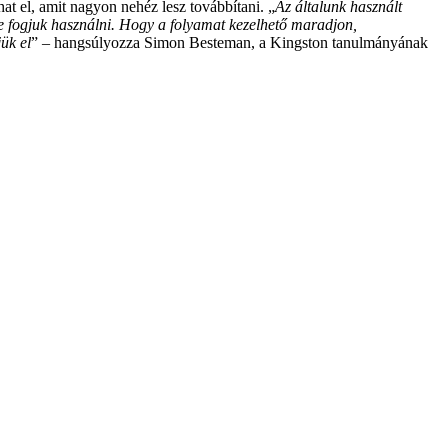
at el, amit nagyon nehéz lesz továbbítani. „
Az általunk használt
e fogjuk használni. Hogy a folyamat kezelhető maradjon,
ük el
” – hangsúlyozza Simon Besteman, a Kingston tanulmányának