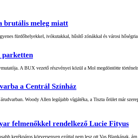
a brutális meleg miatt
yenes fürdőhelyekkel, ivókutakkal, hűsítő zónákkal és városi hőségriasz
i parketten
ymutatója. A BUX vezető részvényei közül a Mol megdöntötte történelm
dvarba a Centrál Színház
 Várudvarban. Woody Allen legújabb vígjátéka, a Tiszta őrület már sze
yar felmenőkkel rendelkező Lucie Fityus
sabb kerékpáros körversenyen ezúttal nem lesz ott Vas Blankának, ám a