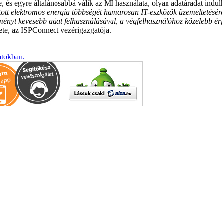
 és egyre általánosabbá válik az MI használata, olyan adatáradat indulh
ott elektromos energia többségét hamarosan IT-eszközök üzemeltetésér
dményt kevesebb adat felhasználásával, a végfelhasználóhoz közelebb érj
zete, az ISPConnect vezérigazgatója.
atokban.