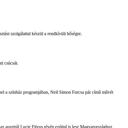
tási szolgálattal készül a rendkívüli hőségre.
i csúcsát.
repel a színház programjában, Neil Simon Furcsa pár című művét
z ausztrál Lucie Fityus révén ezúttal is lesz Magyarországhoz