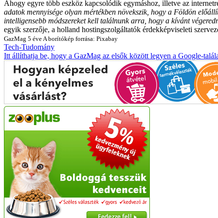
Ahogy egyre több eszköz kapcsolódik egymáshoz, illetve az internetre,
adatok mennyisége olyan mértékben növekszik, hogy a Földön előállít
intelligensebb módszereket kell találnunk arra, hogy a kívánt végere
egyik szerzője, a holland hostingszolgáltatók érdekképviseleti szerve
GazMag
5 éve
A borítókép forrása: Pixabay
Tech-Tudomány
Itt állíthatja be, hogy a GazMag az elsők között legyen a Google-talál