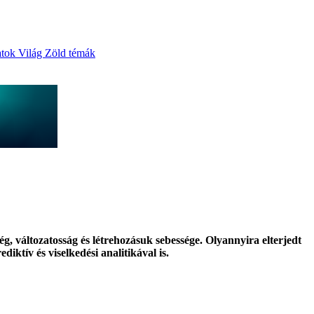
atok
Világ
Zöld témák
, változatosság és létrehozásuk sebessége. Olyannyira elterjedt
ktív és viselkedési analitikával is.