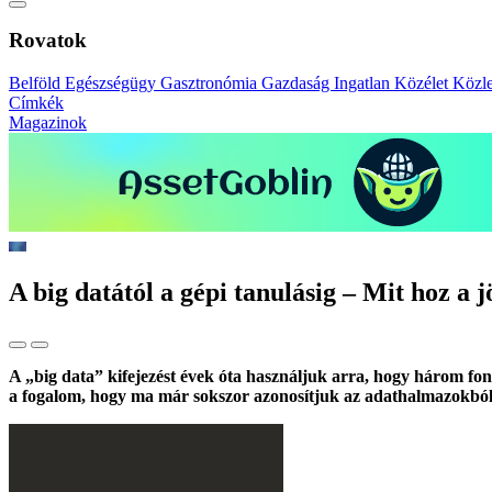
Rovatok
Belföld
Egészségügy
Gasztronómia
Gazdaság
Ingatlan
Közélet
Közl
Címkék
Magazinok
A big datától a gépi tanulásig – Mit hoz a 
A „big data” kifejezést évek óta használjuk arra, hogy három fon
a fogalom, hogy ma már sokszor azonosítjuk az adathalmazokból kin