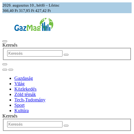
2026. augusztus 10., hétfő – Lőrinc
366,40 Ft
317,95 Ft
427,42 Ft
Keresés
Gazdaság
Világ
Közlekedés
Zöld témák
Tech-Tudomány
Sport
Kultúra
Keresés