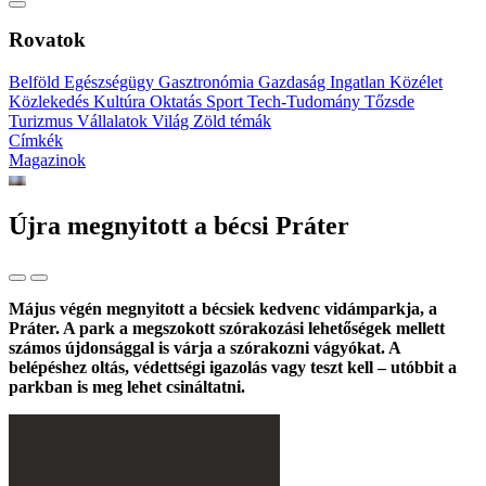
Rovatok
Belföld
Egészségügy
Gasztronómia
Gazdaság
Ingatlan
Közélet
Közlekedés
Kultúra
Oktatás
Sport
Tech-Tudomány
Tőzsde
Turizmus
Vállalatok
Világ
Zöld témák
Címkék
Magazinok
Újra megnyitott a bécsi Práter
Május végén megnyitott a bécsiek kedvenc vidámparkja, a
Práter. A park a megszokott szórakozási lehetőségek mellett
számos újdonsággal is várja a szórakozni vágyókat. A
belépéshez oltás, védettségi igazolás vagy teszt kell – utóbbit a
parkban is meg lehet csináltatni.