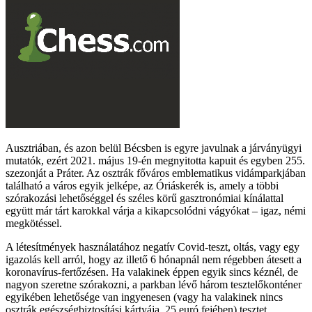
Ausztriában, és azon belül Bécsben is egyre javulnak a járványügyi
mutatók, ezért 2021. május 19-én megnyitotta kapuit és egyben 255.
szezonját a Práter. Az osztrák főváros emblematikus vidámparkjában
található a város egyik jelképe, az Óriáskerék is, amely a többi
szórakozási lehetőséggel és széles körű gasztronómiai kínálattal
együtt már tárt karokkal várja a kikapcsolódni vágyókat – igaz, némi
megkötéssel.
A létesítmények használatához negatív Covid-teszt, oltás, vagy egy
igazolás kell arról, hogy az illető 6 hónapnál nem régebben átesett a
koronavírus-fertőzésen. Ha valakinek éppen egyik sincs kéznél, de
nagyon szeretne szórakozni, a parkban lévő három tesztelőkonténer
egyikében lehetősége van ingyenesen (vagy ha valakinek nincs
osztrák egészségbiztosítási kártyája, 25 euró fejében) tesztet