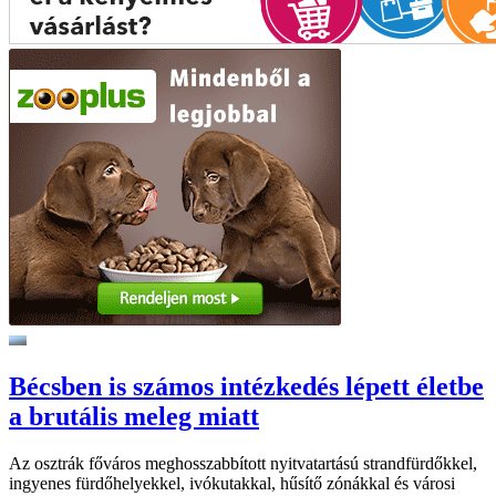
Bécsben is számos intézkedés lépett életbe
a brutális meleg miatt
Az osztrák főváros meghosszabbított nyitvatartású strandfürdőkkel,
ingyenes fürdőhelyekkel, ivókutakkal, hűsítő zónákkal és városi