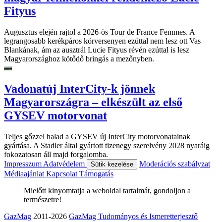
Fityus
Augusztus elején rajtol a 2026-ös Tour de France Femmes. A
legrangosabb kerékpáros körversenyen ezúttal nem lesz ott Vas
Blankának, ám az ausztrál Lucie Fityus révén ezúttal is lesz
Magyarországhoz kötődő bringás a mezőnyben.
Vadonatúj InterCity-k jönnek
Magyarországra – elkészült az első
GYSEV motorvonat
Teljes gőzzel halad a GYSEV új InterCity motorvonatainak
gyártása. A Stadler által gyártott tizenegy szerelvény 2028 nyaráig
fokozatosan áll majd forgalomba.
Impresszum
Adatvédelem
Moderációs szabályzat
Sütik kezelése
Médiaajánlat
Kapcsolat
Támogatás
Mielőtt kinyomtatja a weboldal tartalmát, gondoljon a
természetre!
GazMag
2011-2026
GazMag Tudományos és Ismeretterjesztő