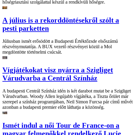
hőségriasztási szolgálattal készül a rendkívüli hőségre.
A július is a rekorddöntésekről szólt a
pesti parketten
Júliusban ismét erősödött a Budapesti Értéktőzsde elsőszámú
részvénymutatója. A BUX vezető részvényei közül a Mol
megdöntötte történelmi csúcsát.
Vígjátékokat visz nyárra a Szigliget
Várudvarba a Centrál Színház
A budapesti Centrál Színház idén is két darabot mutat be a Szigliget
Várudvarban. Woody Allen legújabb vígjátéka, a Tiszta őrület már
szerepel a színház programjában, Neil Simon Furcsa pár című művét
azonban a budapesti premier előtt láthatja a közönség.
Ismét indul a női Tour de France-on a
magyar felmenőkkel rendelkező Lucie