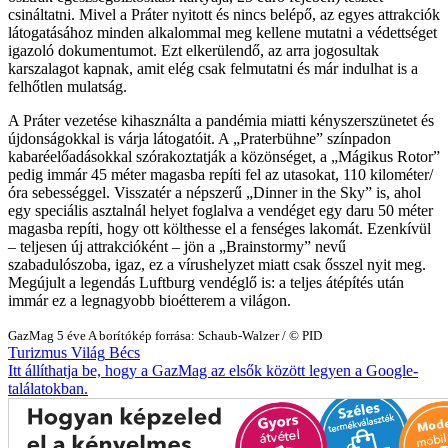
csináltatni. Mivel a Práter nyitott és nincs belépő, az egyes attrakciók
látogatásához minden alkalommal meg kellene mutatni a védettséget
igazoló dokumentumot. Ezt elkerülendő, az arra jogosultak
karszalagot kapnak, amit elég csak felmutatni és már indulhat is a
felhőtlen mulatság.
A Práter vezetése kihasználta a pandémia miatti kényszerszünetet és
újdonságokkal is várja látogatóit. A „Praterbühne” színpadon
kabaréelőadásokkal szórakoztatják a közönséget, a „Mágikus Rotor”
pedig immár 45 méter magasba repíti fel az utasokat, 110 kilométer/
óra sebességgel. Visszatér a népszerű „Dinner in the Sky” is, ahol
egy speciális asztalnál helyet foglalva a vendéget egy daru 50 méter
magasba repíti, hogy ott költhesse el a fenséges lakomát. Ezenkívül
– teljesen új attrakcióként – jön a „Brainstormy” nevű
szabadulószoba, igaz, ez a vírushelyzet miatt csak ősszel nyit meg.
Megújult a legendás Luftburg vendéglő is: a teljes átépítés után
immár ez a legnagyobb bioétterem a világon.
GazMag
5 éve
A borítókép forrása: Schaub-Walzer / © PID
Turizmus
Világ
Bécs
Itt állíthatja be, hogy a GazMag az elsők között legyen a Google-
találatokban.