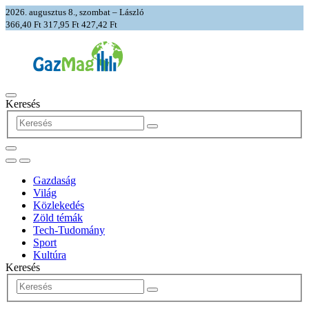
2026. augusztus 8., szombat – László
366,40 Ft
317,95 Ft
427,42 Ft
Keresés
Gazdaság
Világ
Közlekedés
Zöld témák
Tech-Tudomány
Sport
Kultúra
Keresés