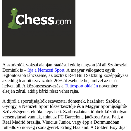
A szurkolók voksai alapján ráadásul eddig nagyon jól áll Szoboszlai
Dominik is –
írja a Nemzeti Sport
. A magyar válogatott egyik
legfontosabb láncszeme, az osztrák Red Bull Salzburg középpályása
az eddig leadott szavazatok 26%-át zsebelte be, amivel az első
helyen áll. A közönségszavazás a
Tuttosport oldalán
november
elsején zárul, addig bárki részt vehet rajta.
A díjról a sportújságírók szavazatai döntenek, hazánkat Szöllősi
György, a Nemzeti Sport főszerkesztője és a Magyar Sportújságírók
Szövetségének elnöke képviseli. Szoboszlainak többek között olyan
versenytársai vannak, mint az FC Barcelona játékosa Ansu Fati, a
Real Madrid brazilja, Vinícius Junior, vagy épp a Dortmundban
futballozó norvég csodagyerek Erling Haaland. A Golden Boy díjat