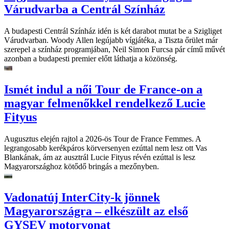
Várudvarba a Centrál Színház
A budapesti Centrál Színház idén is két darabot mutat be a Szigliget
Várudvarban. Woody Allen legújabb vígjátéka, a Tiszta őrület már
szerepel a színház programjában, Neil Simon Furcsa pár című művét
azonban a budapesti premier előtt láthatja a közönség.
Ismét indul a női Tour de France-on a
magyar felmenőkkel rendelkező Lucie
Fityus
Augusztus elején rajtol a 2026-ös Tour de France Femmes. A
legrangosabb kerékpáros körversenyen ezúttal nem lesz ott Vas
Blankának, ám az ausztrál Lucie Fityus révén ezúttal is lesz
Magyarországhoz kötődő bringás a mezőnyben.
Vadonatúj InterCity-k jönnek
Magyarországra – elkészült az első
GYSEV motorvonat