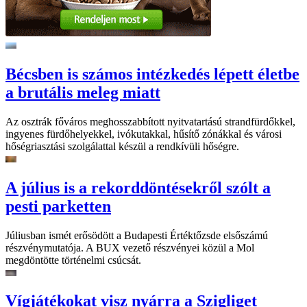
Bécsben is számos intézkedés lépett életbe
a brutális meleg miatt
Az osztrák főváros meghosszabbított nyitvatartású strandfürdőkkel,
ingyenes fürdőhelyekkel, ivókutakkal, hűsítő zónákkal és városi
hőségriasztási szolgálattal készül a rendkívüli hőségre.
A július is a rekorddöntésekről szólt a
pesti parketten
Júliusban ismét erősödött a Budapesti Értéktőzsde elsőszámú
részvénymutatója. A BUX vezető részvényei közül a Mol
megdöntötte történelmi csúcsát.
Vígjátékokat visz nyárra a Szigliget