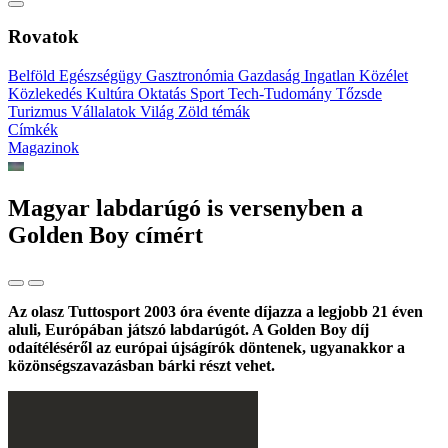
Rovatok
Belföld
Egészségügy
Gasztronómia
Gazdaság
Ingatlan
Közélet
Közlekedés
Kultúra
Oktatás
Sport
Tech-Tudomány
Tőzsde
Turizmus
Vállalatok
Világ
Zöld témák
Címkék
Magazinok
Magyar labdarúgó is versenyben a
Golden Boy címért
Az olasz Tuttosport 2003 óra évente díjazza a legjobb 21 éven
aluli, Európában játszó labdarúgót. A Golden Boy díj
odaítéléséről az európai újságírók döntenek, ugyanakkor a
közönségszavazásban bárki részt vehet.