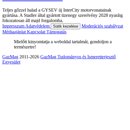
Teljes gőzzel halad a GYSEV új InterCity motorvonatainak
gyártása. A Stadler által gyártott tizenegy szerelvény 2028 nyaráig
fokozatosan áll majd forgalomba.
Impresszum
Adatvédelem
Moderációs szabályzat
Sütik kezelése
Médiaajánlat
Kapcsolat
Támogatás
Mielőtt kinyomtatja a weboldal tartalmát, gondoljon a
természetre!
GazMag
2011-2026
GazMag Tudományos és Ismeretterjesztő
Egyesület