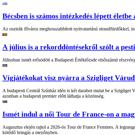
Bécsben is számos intézkedés lépett életbe 
Az osztrák főváros meghosszabbított nyitvatartású strandfürdőkkel, ing
A július is a rekorddöntésekről szólt a pest
Júliusban ismét erősödött a Budapesti Értéktőzsde elsőszámú részvén
Vígjátékokat visz nyárra a Szigliget Váru
A budapesti Centrál Színház idén is két darabot mutat be a Szigliget
azonban a budapesti premier előtt láthatja a közönség.
Ismét indul a női Tour de France-on a mag
Augusztus elején rajtol a 2026-ös Tour de France Femmes. A legrango
kötődő bringás a mezőnyben.