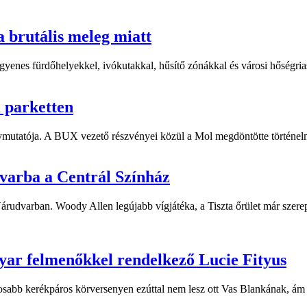
a brutális meleg miatt
yenes fürdőhelyekkel, ivókutakkal, hűsítő zónákkal és városi hőségriasz
i parketten
ymutatója. A BUX vezető részvényei közül a Mol megdöntötte történelm
dvarba a Centrál Színház
 Várudvarban. Woody Allen legújabb vígjátéka, a Tiszta őrület már sze
yar felmenőkkel rendelkező Lucie Fityus
sabb kerékpáros körversenyen ezúttal nem lesz ott Vas Blankának, ám a