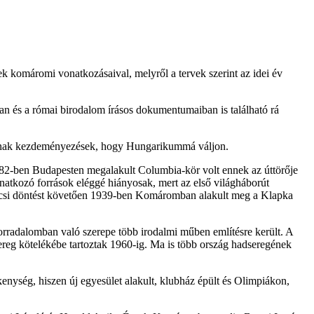
ek komáromi vonatkozásaival, melyről a tervek szerint az idei év
n és a római birodalom írásos dokumentumaiban is található rá
vannak kezdeményezések, hogy Hungarikummá váljon.
82-ben Budapesten megalakult Columbia-kör volt ennek az úttörője
atkozó források eléggé hiányosak, mert az első világháborút
bécsi döntést követően 1939-ben Komáromban alakult meg a Klapka
orradalomban való szerepe több irodalmi műben említésre került. A
eg kötelékébe tartoztak 1960-ig. Ma is több ország hadseregének
nység, hiszen új egyesület alakult, klubház épült és Olimpiákon,