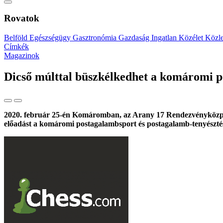
Rovatok
Belföld
Egészségügy
Gasztronómia
Gazdaság
Ingatlan
Közélet
Közl
Címkék
Magazinok
Dicső múlttal büszkélkedhet a komáromi 
2020. február 25-én Komáromban, az Arany 17 Rendezvényközp
előadást a komáromi postagalambsport és postagalamb-tenyésztés