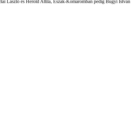
ztai László és Herold Attila, Észak-Komáromban pedig Bugyi István