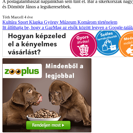
A postagalambászat napjainkban sem tűnt el. Bár a sikerkorszak nag
és Dömötör János a legsikeresebbek.
Tóth Marcell
4 éve
Kultúra
Sport
Klapka György Múzeum
Komárom
történelem
Itt állíthatja be, hogy a GazMag az elsők között legyen a Google-talál