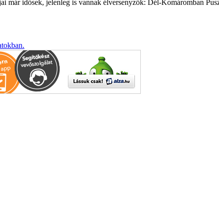
yjai már idősek, jelenleg is vannak élversenyzők: Dél-Komáromban Pus
atokban.