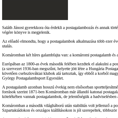
Saláth Jánost gyerekkora óta érdekli a postagalambozás és annak törté
végére könyve is megjelenik.
Az előadó elmondta, hogy a postagalambok alkalmazása több ezer éves
utalás.
Komáromban két híres galambfajta van: a komáromi postagalamb és a
Európában az 1800-as évek második felében kezdtek el alakulni a po
(a szervezet 1936-ban megszűnt, helyette jött létre a Hungária Post
követően csehszlovákiai klubok alá tartoztak, így ebből a korból m
György Postagalambsport Egyesület.
A postagalamb azonban hosszú évekig nem elsősorban sportteljesítmény
források szerint 1871-ben Komáromban már állandó katonai postagala
kötelékében vannak postagalambok, de jelentőségük a hadviselésben 
Komáromban a második világháború után stabilitás volt jellemző a po
Szpartakiádokon és országos kiállításokon is jól szerepeltek, többször 