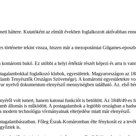
neti háttere. Kutatóként az elmúlt években foglalkozott aktívabban enn
 történetre tekint vissza, hiszen már a mezopotámiai Gilgames-eposzba
 komáromi bukó. Ez utóbbi a helyi értéktár részét képezi és arra is 
stagalambokkal foglalkozó klubok, egyesületek. Magyarországon az 18
agalamb Tenyésztők Országos Szövetsége). A komáromi egyesületekre von
agyar nyelvű dokumentum elenyésző mennyiségben található. Az. első 
éről volt ismert, hanem katonai funkciót is betöltött. Az 1848/49-es f
mb állomás is működött. A postagalambok a legtöbb országban a hadser
a modern technológia vívmányainak elterjedése miatt már elenyésző.
stagalambászatban. Főleg Észak-Komáromban élte fénykorát ez a tevéke
győztek is.