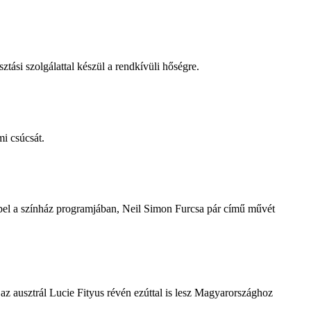
tási szolgálattal készül a rendkívüli hőségre.
i csúcsát.
repel a színház programjában, Neil Simon Furcsa pár című művét
z ausztrál Lucie Fityus révén ezúttal is lesz Magyarországhoz