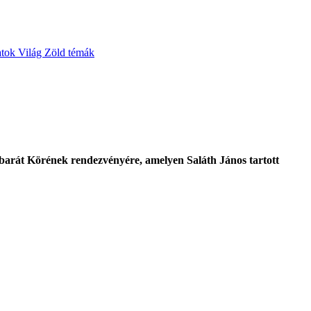
atok
Világ
Zöld témák
át Körének rendezvényére, amelyen Saláth János tartott