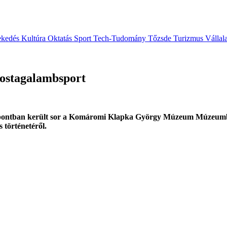
ekedés
Kultúra
Oktatás
Sport
Tech-Tudomány
Tőzsde
Turizmus
Vállal
postagalambsport
ontban került sor a Komáromi Klapka György Múzeum Múzeumbar
 történetéről.