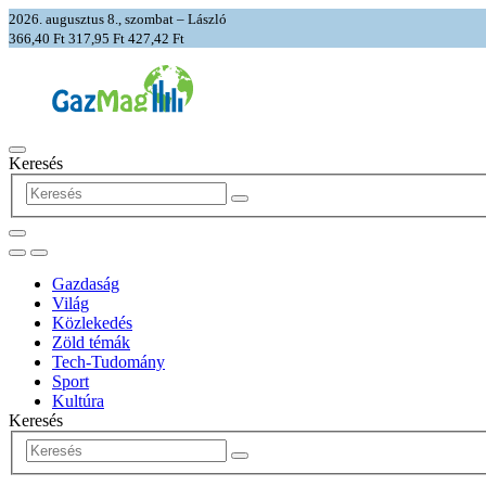
2026. augusztus 8., szombat – László
366,40 Ft
317,95 Ft
427,42 Ft
Keresés
Gazdaság
Világ
Közlekedés
Zöld témák
Tech-Tudomány
Sport
Kultúra
Keresés