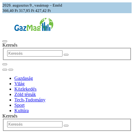
2026. augusztus 9., vasárnap – Emőd
366,40 Ft
317,95 Ft
427,42 Ft
Keresés
Gazdaság
Világ
Közlekedés
Zöld témák
Tech-Tudomány
Sport
Kultúra
Keresés