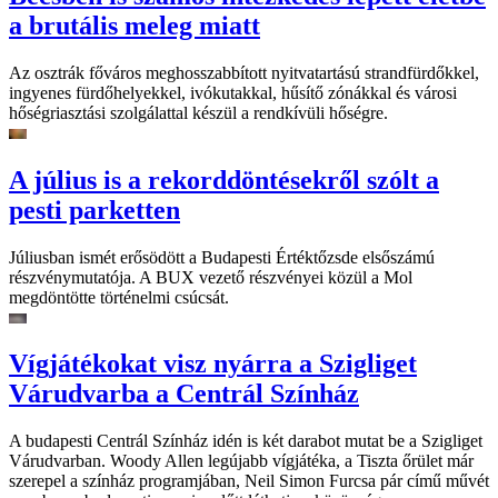
a brutális meleg miatt
Az osztrák főváros meghosszabbított nyitvatartású strandfürdőkkel,
ingyenes fürdőhelyekkel, ivókutakkal, hűsítő zónákkal és városi
hőségriasztási szolgálattal készül a rendkívüli hőségre.
A július is a rekorddöntésekről szólt a
pesti parketten
Júliusban ismét erősödött a Budapesti Értéktőzsde elsőszámú
részvénymutatója. A BUX vezető részvényei közül a Mol
megdöntötte történelmi csúcsát.
Vígjátékokat visz nyárra a Szigliget
Várudvarba a Centrál Színház
A budapesti Centrál Színház idén is két darabot mutat be a Szigliget
Várudvarban. Woody Allen legújabb vígjátéka, a Tiszta őrület már
szerepel a színház programjában, Neil Simon Furcsa pár című művét