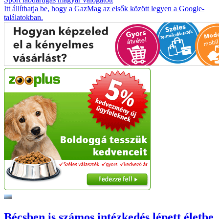
Itt állíthatja be, hogy a GazMag az elsők között legyen a Google-
találatokban.
Bécsben is számos intézkedés lépett életbe