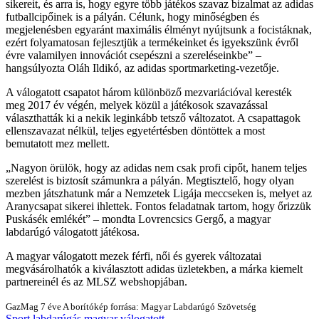
sikereit, és arra is, hogy egyre több játékos szavaz bizalmat az adidas
futballcipőinek is a pályán. Célunk, hogy minőségben és
megjelenésben egyaránt maximális élményt nyújtsunk a focistáknak,
ezért folyamatosan fejlesztjük a termékeinket és igyekszünk évről
évre valamilyen innovációt csepészni a szereléseinkbe
–
hangsúlyozta Oláh Ildikó, az adidas sportmarketing-vezetője.
A válogatott csapatot három különböző mezvariációval keresték
meg 2017 év végén, melyek közül a játékosok szavazással
választhatták ki a nekik leginkább tetsző változatot. A csapattagok
ellenszavazat nélkül, teljes egyetértésben döntöttek a most
bemutatott mez mellett.
Nagyon örülök, hogy az adidas nem csak profi cipőt, hanem teljes
szerelést is biztosít számunkra a pályán. Megtisztelő, hogy olyan
mezben játszhatunk már a Nemzetek Ligája meccseken is, melyet az
Aranycsapat sikerei ihlettek. Fontos feladatnak tartom, hogy őrizzük
Puskásék emlékét
– mondta Lovrencsics Gergő, a magyar
labdarúgó válogatott játékosa.
A magyar válogatott mezek férfi, női és gyerek változatai
megvásárolhatók a kiválasztott adidas üzletekben, a márka kiemelt
partnereinél és az MLSZ webshopjában.
GazMag
7 éve
A borítókép forrása: Magyar Labdarúgó Szövetség
Sport
labdarúgás
magyar válogatott