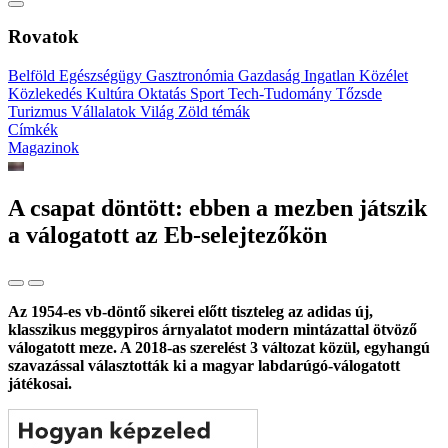
Rovatok
Belföld
Egészségügy
Gasztronómia
Gazdaság
Ingatlan
Közélet
Közlekedés
Kultúra
Oktatás
Sport
Tech-Tudomány
Tőzsde
Turizmus
Vállalatok
Világ
Zöld témák
Címkék
Magazinok
A csapat döntött: ebben a mezben játszik
a válogatott az Eb-selejtezőkön
Az 1954-es vb-döntő sikerei előtt tiszteleg az adidas új,
klasszikus meggypiros árnyalatot modern mintázattal ötvöző
válogatott meze. A 2018-as szerelést 3 változat közül, egyhangú
szavazással választották ki a magyar labdarúgó-válogatott
játékosai.