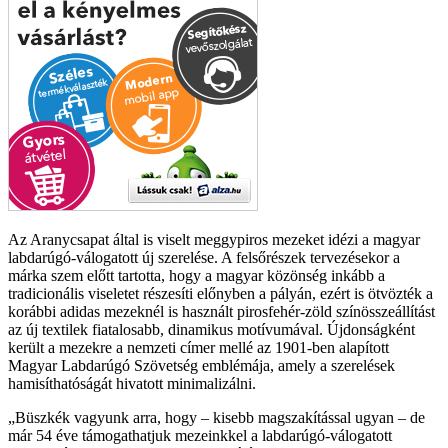
Az Aranycsapat által is viselt meggypiros mezeket idézi a magyar
labdarúgó-válogatott új szerelése. A felsőrészek tervezésekor a
márka szem előtt tartotta, hogy a magyar közönség inkább a
tradicionális viseletet részesíti előnyben a pályán, ezért is ötvözték a
korábbi adidas mezeknél is használt pirosfehér-zöld színösszeállítást
az új textilek fiatalosabb, dinamikus motívumával. Újdonságként
került a mezekre a nemzeti címer mellé az 1901-ben alapított
Magyar Labdarúgó Szövetség emblémája, amely a szerelések
hamisíthatóságát hivatott minimalizálni.
Büszkék vagyunk arra, hogy – kisebb magszakítással ugyan – de
már 54 éve támogathatjuk mezeinkkel a labdarúgó-válogatott