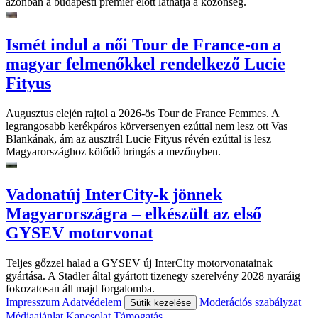
azonban a budapesti premier előtt láthatja a közönség.
Ismét indul a női Tour de France-on a
magyar felmenőkkel rendelkező Lucie
Fityus
Augusztus elején rajtol a 2026-ös Tour de France Femmes. A
legrangosabb kerékpáros körversenyen ezúttal nem lesz ott Vas
Blankának, ám az ausztrál Lucie Fityus révén ezúttal is lesz
Magyarországhoz kötődő bringás a mezőnyben.
Vadonatúj InterCity-k jönnek
Magyarországra – elkészült az első
GYSEV motorvonat
Teljes gőzzel halad a GYSEV új InterCity motorvonatainak
gyártása. A Stadler által gyártott tizenegy szerelvény 2028 nyaráig
fokozatosan áll majd forgalomba.
Impresszum
Adatvédelem
Moderációs szabályzat
Sütik kezelése
Médiaajánlat
Kapcsolat
Támogatás