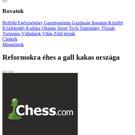
Rovatok
Belföld
Egészségügy
Gasztronómia
Gazdaság
Ingatlan
Közélet
Közlekedés
Kultúra
Oktatás
Sport
Tech-Tudomány
Tőzsde
Turizmus
Vállalatok
Világ
Zöld témák
Címkék
Magazinok
Reformokra éhes a gall kakas országa