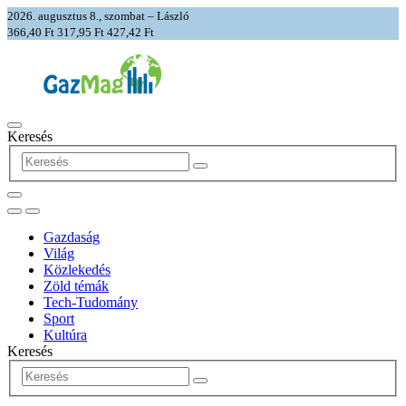
2026. augusztus 8., szombat – László
366,40 Ft
317,95 Ft
427,42 Ft
Keresés
Gazdaság
Világ
Közlekedés
Zöld témák
Tech-Tudomány
Sport
Kultúra
Keresés