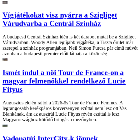
Vígjátékokat visz nyárra a Szigliget
Várudvarba a Centrál Színház
A budapesti Centrál Színház idén is két darabot mutat be a Szigliget
Várudvarban. Woody Allen legújabb vígjátéka, a Tiszta őrület már
szerepel a színház programjában, Neil Simon Furcsa pár című művét
azonban a budapesti premier előtt láthatja a közönség.
Ismét indul a női Tour de France-on a
magyar felmenőkkel rendelkező Lucie
Fityus
Augusztus elején rajtol a 2026-ös Tour de France Femmes. A
legrangosabb kerékpáros körversenyen ezúttal nem lesz ott Vas
Blankának, ám az ausztrál Lucie Fityus révén ezúttal is lesz
Magyarországhoz kötődő bringás a mezőnyben.
Vadonatúj InterCity-k jönnek