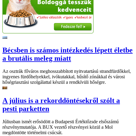
Bécsben is számos intézkedés lépett életbe
a brutális meleg miatt
Az osztrák főváros meghosszabbított nyitvatartású strandfürdőkkel,
ingyenes fürdőhelyekkel, ivókutakkal, hűsítő zónákkal és városi
hőségriasztási szolgálattal készül a rendkívüli hőségre.
A július is a rekorddöntésekről szólt a
pesti parketten
Júliusban ismét erősödött a Budapesti Értéktőzsde elsőszámú
részvénymutatója. A BUX vezető részvényei közül a Mol
megdöntötte történelmi csúcsát.