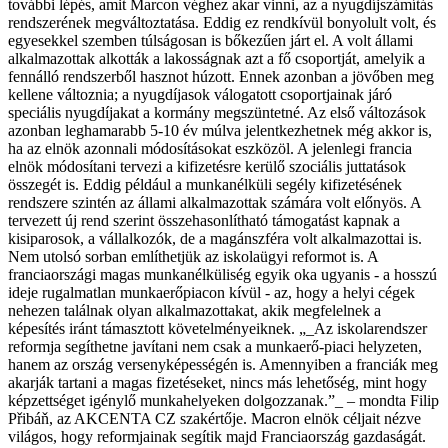
további lépés, amit Marcon véghez akar vinni, az a nyugdíjszámítás
rendszerének megváltoztatása. Eddig ez rendkívül bonyolult volt, és
egyesekkel szemben túlságosan is bőkezűen járt el. A volt állami
alkalmazottak alkották a lakosságnak azt a fő csoportját, amelyik a
fennálló rendszerből hasznot húzott. Ennek azonban a jövőben meg
kellene változnia; a nyugdíjasok válogatott csoportjainak járó
speciális nyugdíjakat a kormány megszüntetné. Az első változások
azonban leghamarabb 5-10 év múlva jelentkezhetnek még akkor is,
ha az elnök azonnali módosításokat eszközöl. A jelenlegi francia
elnök módosítani tervezi a kifizetésre kerülő szociális juttatások
összegét is. Eddig például a munkanélküli segély kifizetésének
rendszere szintén az állami alkalmazottak számára volt előnyös. A
tervezett új rend szerint összehasonlítható támogatást kapnak a
kisiparosok, a vállalkozók, de a magánszféra volt alkalmazottai is.
Nem utolsó sorban említhetjük az iskolaügyi reformot is. A
franciaországi magas munkanélküliség egyik oka ugyanis - a hosszú
ideje rugalmatlan munkaerőpiacon kívül - az, hogy a helyi cégek
nehezen találnak olyan alkalmazottakat, akik megfelelnek a
képesítés iránt támasztott követelményeiknek. „_Az iskolarendszer
reformja segíthetne javítani nem csak a munkaerő-piaci helyzeten,
hanem az ország versenyképességén is. Amennyiben a franciák meg
akarják tartani a magas fizetéseket, nincs más lehetőség, mint hogy
képzettséget igénylő munkahelyeken dolgozzanak.”_ – mondta Filip
Přibáň, az AKCENTA CZ szakértője. Macron elnök céljait nézve
világos, hogy reformjainak segítik majd Franciaország gazdaságát.