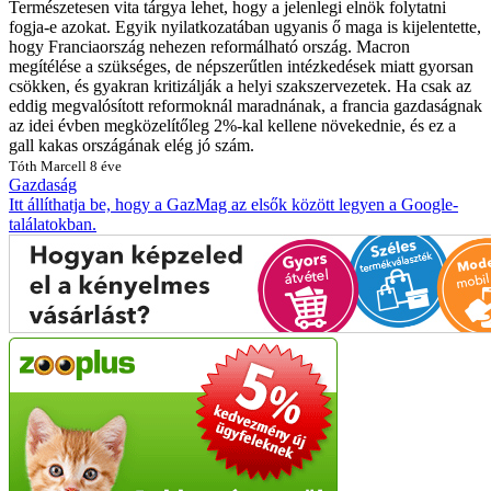
Természetesen vita tárgya lehet, hogy a jelenlegi elnök folytatni
fogja-e azokat. Egyik nyilatkozatában ugyanis ő maga is kijelentette,
hogy Franciaország nehezen reformálható ország. Macron
megítélése a szükséges, de népszerűtlen intézkedések miatt gyorsan
csökken, és gyakran kritizálják a helyi szakszervezetek. Ha csak az
eddig megvalósított reformoknál maradnának, a francia gazdaságnak
az idei évben megközelítőleg 2%-kal kellene növekednie, és ez a
gall kakas országának elég jó szám.
Tóth Marcell
8 éve
Gazdaság
Itt állíthatja be, hogy a GazMag az elsők között legyen a Google-
találatokban.