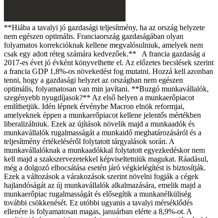
**Hiába a tavalyi jó gazdasági teljesítmény, ha az ország helyzete
nem egészen optimális. Franciaország gazdaságában olyan
folyamatos korrekcióknak kellene megvalósulniuk, amelyek nem
csak egy adott réteg számára kedvezőek.** A francia gazdaság a
2017-es évet jó évként könyvelhette el. Az előzetes becslések szerint
a francia GDP 1,8%-os növekedést fog mutatni. Hozzá kell azonban
tenni, hogy a gazdasági helyzet az országban nem egészen
optimális, folyamatosan van min javítani. **Buzgó munkavállalók,
szegényebb nyugdíjasok?** Az első helyen a munkaerőpiacot
említhetjük. Idén lépnek érvénybe Macron elnök reformjai,
amelyeknek éppen a munkaerőpiacot kellene jelentős mértékben
liberalizálniuk. Ezek az újítások növelik majd a munkaadók és
munkavállalók rugalmasságát a munkaidő meghatározásáról és a
teljesítmény értékeléséről folytatott tárgyalások során. A
munkavállalóknak a munkaadókkal folytatott egyezkedéskor nem
kell majd a szakszervezetekkel képviseltetniük magukat. Ráadásul,
még a dolgozó elbocsátása esetén járó végkielégítést is biztosítják.
Ezek a változások a várakozások szerint növelni fogják a cégek
hajlandóságát az új munkavállalók alkalmazására, emelik majd a
munkaerőpiac rugalmasságát és elősegítik a munkanélküliség
további csökkenését. Ez utóbbi ugyanis a tavalyi mérséklődés
ellenére is folyamatosan magas, januárban elérte a 8,9%-ot. A