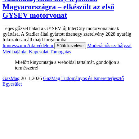
Magyarországra – elkészült az első
GYSEV motorvonat
Teljes gőzzel halad a GYSEV új InterCity motorvonatainak
gyártása. A Stadler által gyártott tizenegy szerelvény 2028 nyaráig
fokozatosan áll majd forgalomba.
Impresszum
Adatvédelem
Moderációs szabályzat
Sütik kezelése
Médiaajánlat
Kapcsolat
Támogatás
Mielőtt kinyomtatja a weboldal tartalmát, gondoljon a
természetre!
GazMag
2011-2026
GazMag Tudományos és Ismeretterjesztő
Egyesület