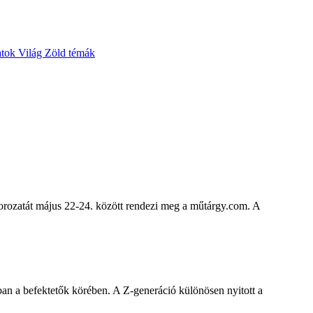
atok
Világ
Zöld témák
orozatát május 22-24. között rendezi meg a műtárgy.com. A
an a befektetők körében. A Z-generáció különösen nyitott a