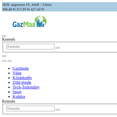
2026. augusztus 10., hétfő – Lőrinc
366,40 Ft
317,95 Ft
427,42 Ft
Keresés
Gazdaság
Világ
Közlekedés
Zöld témák
Tech-Tudomány
Sport
Kultúra
Keresés