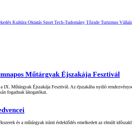
ekedés
Kultúra
Oktatás
Sport
Tech-Tudomány
Tőzsde
Turizmus
Vállal
mnapos Műtárgyak Éjszakája Fesztivál
 a IX. Műtárgyak Éjszakája Fesztivál. Az éjszakába nyúló rendezvénys
tkán fogadnak látogatókat.
edvencei
szerek és a műtárgyak iránti érdeklődés emelkedett az elmúlt időszakb