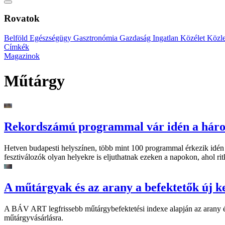
Rovatok
Belföld
Egészségügy
Gasztronómia
Gazdaság
Ingatlan
Közélet
Közl
Címkék
Magazinok
Műtárgy
Rekordszámú programmal vár idén a háro
Hetven budapesti helyszínen, több mint 100 programmal érkezik idén
fesztiválozók olyan helyekre is eljuthatnak ezeken a napokon, ahol ri
A műtárgyak és az arany a befektetők új k
A BÁV ART legfrissebb műtárgybefektetési indexe alapján az arany ék
műtárgyvásárlásra.