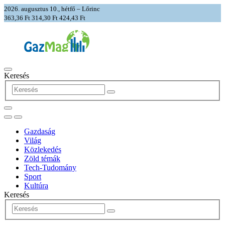
2026. augusztus 10., hétfő – Lőrinc
363,36 Ft
314,30 Ft
424,43 Ft
Keresés
Gazdaság
Világ
Közlekedés
Zöld témák
Tech-Tudomány
Sport
Kultúra
Keresés