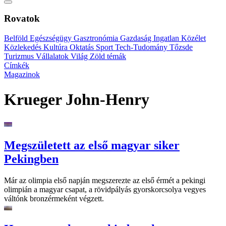
Rovatok
Belföld
Egészségügy
Gasztronómia
Gazdaság
Ingatlan
Közélet
Közlekedés
Kultúra
Oktatás
Sport
Tech-Tudomány
Tőzsde
Turizmus
Vállalatok
Világ
Zöld témák
Címkék
Magazinok
Krueger John-Henry
Megszületett az első magyar siker
Pekingben
Már az olimpia első napján megszerezte az első érmét a pekingi
olimpián a magyar csapat, a rövidpályás gyorskorcsolya vegyes
váltónk bronzérmeként végzett.