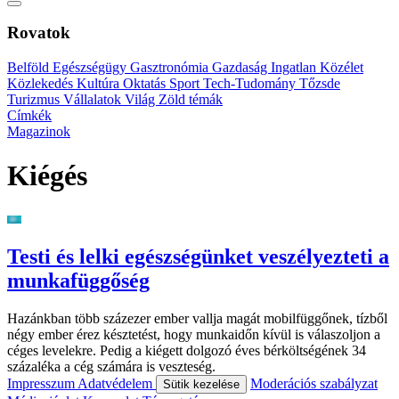
Rovatok
Belföld
Egészségügy
Gasztronómia
Gazdaság
Ingatlan
Közélet
Közlekedés
Kultúra
Oktatás
Sport
Tech-Tudomány
Tőzsde
Turizmus
Vállalatok
Világ
Zöld témák
Címkék
Magazinok
Kiégés
Testi és lelki egészségünket veszélyezteti a
munkafüggőség
Hazánkban több százezer ember vallja magát mobilfüggőnek, tízből
négy ember érez késztetést, hogy munkaidőn kívül is válaszoljon a
céges levelekre. Pedig a kiégett dolgozó éves bérköltségének 34
százaléka a cég számára is veszteség.
Impresszum
Adatvédelem
Moderációs szabályzat
Sütik kezelése