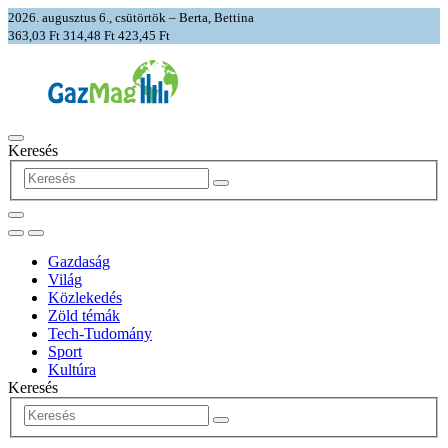
2026. augusztus 6., csütörtök – Berta, Bettina
363,03 Ft
314,48 Ft
423,45 Ft
Keresés
Gazdaság
Világ
Közlekedés
Zöld témák
Tech-Tudomány
Sport
Kultúra
Keresés