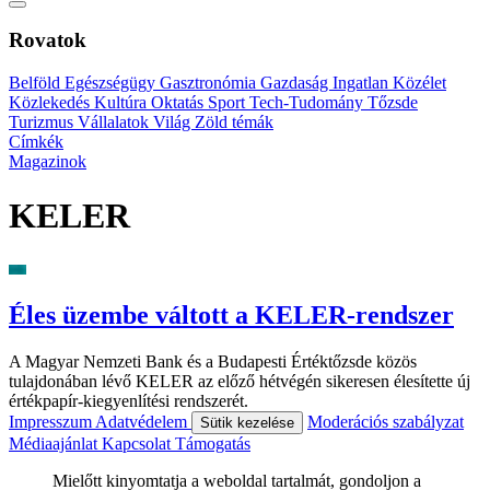
Rovatok
Belföld
Egészségügy
Gasztronómia
Gazdaság
Ingatlan
Közélet
Közlekedés
Kultúra
Oktatás
Sport
Tech-Tudomány
Tőzsde
Turizmus
Vállalatok
Világ
Zöld témák
Címkék
Magazinok
KELER
Éles üzembe váltott a KELER-rendszer
A Magyar Nemzeti Bank és a Budapesti Értéktőzsde közös
tulajdonában lévő KELER az előző hétvégén sikeresen élesítette új
értékpapír-kiegyenlítési rendszerét.
Impresszum
Adatvédelem
Moderációs szabályzat
Sütik kezelése
Médiaajánlat
Kapcsolat
Támogatás
Mielőtt kinyomtatja a weboldal tartalmát, gondoljon a