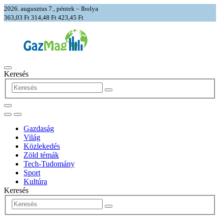
2026. augusztus 7., péntek – Ibolya
363,03 Ft
314,48 Ft
423,45 Ft
Keresés
Gazdaság
Világ
Közlekedés
Zöld témák
Tech-Tudomány
Sport
Kultúra
Keresés