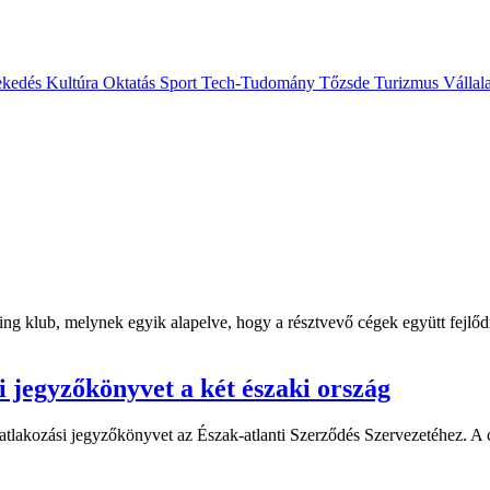
ekedés
Kultúra
Oktatás
Sport
Tech-Tudomány
Tőzsde
Turizmus
Vállal
ing klub, melynek egyik alapelve, hogy a résztvevő cégek együtt fejlőd
i jegyzőkönyvet a két északi ország
satlakozási jegyzőkönyvet az Észak-atlanti Szerződés Szervezetéhez. A 