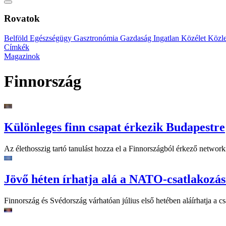
Rovatok
Belföld
Egészségügy
Gasztronómia
Gazdaság
Ingatlan
Közélet
Közl
Címkék
Magazinok
Finnország
Különleges finn csapat érkezik Budapestre
Az élethosszig tartó tanulást hozza el a Finnországból érkező network
Jövő héten írhatja alá a NATO-csatlakozás
Finnország és Svédország várhatóan július első hetében aláírhatja a c