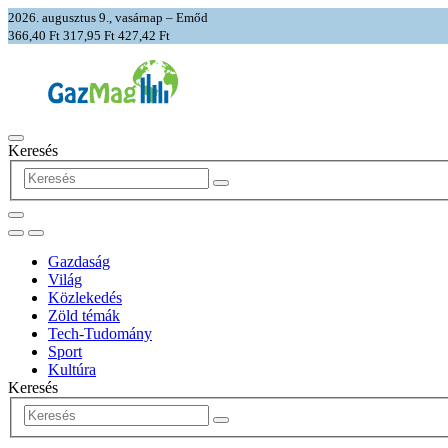
2026. augusztus 9., vasárnap – Emőd
366,40 Ft
317,95 Ft
427,42 Ft
Keresés
Gazdaság
Világ
Közlekedés
Zöld témák
Tech-Tudomány
Sport
Kultúra
Keresés