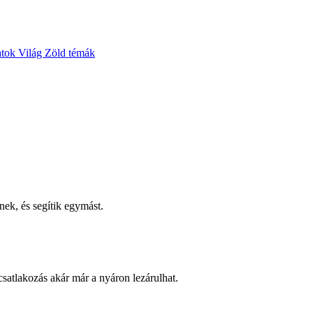
atok
Világ
Zöld témák
nek, és segítik egymást.
csatlakozás akár már a nyáron lezárulhat.