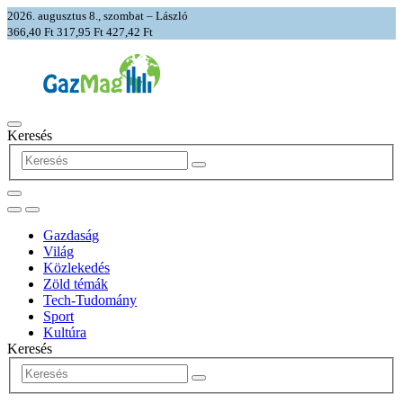
2026. augusztus 8., szombat – László
366,40 Ft
317,95 Ft
427,42 Ft
Keresés
Gazdaság
Világ
Közlekedés
Zöld témák
Tech-Tudomány
Sport
Kultúra
Keresés