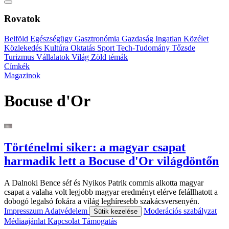
Rovatok
Belföld
Egészségügy
Gasztronómia
Gazdaság
Ingatlan
Közélet
Közlekedés
Kultúra
Oktatás
Sport
Tech-Tudomány
Tőzsde
Turizmus
Vállalatok
Világ
Zöld témák
Címkék
Magazinok
Bocuse d'Or
Történelmi siker: a magyar csapat
harmadik lett a Bocuse d'Or világdöntőn
A Dalnoki Bence séf és Nyikos Patrik commis alkotta magyar
csapat a valaha volt legjobb magyar eredményt elérve felállhatott a
dobogó legalsó fokára a világ leghíresebb szakácsversenyén.
Impresszum
Adatvédelem
Moderációs szabályzat
Sütik kezelése
Médiaajánlat
Kapcsolat
Támogatás