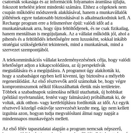
csatornák sokasága és az információk folyamatos áramlása újfajta,
fokozott terhelést jelent mindenki számára. Ehhez a cégeknek nem
csupán működési módszereik alakításával, hanem a munkavállalók
jóllétének egyre tudatosabb biztosításával is alkalmazkodniuk kell. A
Recharge program erre a felismerésre épül: valódi időt ad a
munkatársaknak arra, hogy újra feltöltődjenek, és ne csak fizikailag,
hanem mentálisan is megújuljanak. Az a vállalat működik jól, ahol a
pihenés és a feltöltődés lehetőségére nem luxusként, sokkal inkább
stratégiai szükségletként tekintenek, mind a munkatársak, mind a
szervezet szempontjából.
A telekomminikációs vállalat kezdeményezésének célja, hogy valódi
lehetőséget adjon a kikapcsolódásra, az új perspektívák
megtalálására és a megújulásra. A programot úgy alakították ki,
hogy a szabadságot egyben kell kivenni, így biztosítva a mélyebb
regenerálódást. Az első résztvevők arról számoltak be, hogy végre
kompromisszumok nélkül fókuszálhattak életük más területeire.
Többek a szabadnapok számolása nélkül utazhattak, új hobbikat
(például nyelvtanulást, festést vagy falmászást) próbálhattak ki, de
voltak, akik otthon- vagy kertfelújításra fordították az időt. Az egyik
résztvevő közelgő esküvője szervezését kezdte meg, így nem kellett
izgulnia azon, hogyan tudja megvalósítani álmai nagy napját a
mindennapos munkavégzés mellett.
Az első félév tapasztalatai alapján a program nemcsak népszerű,