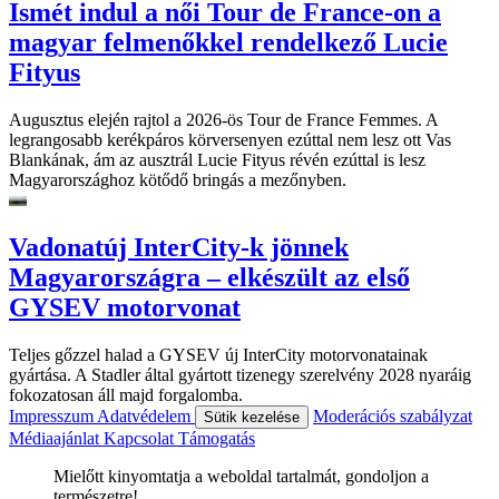
Ismét indul a női Tour de France-on a
magyar felmenőkkel rendelkező Lucie
Fityus
Augusztus elején rajtol a 2026-ös Tour de France Femmes. A
legrangosabb kerékpáros körversenyen ezúttal nem lesz ott Vas
Blankának, ám az ausztrál Lucie Fityus révén ezúttal is lesz
Magyarországhoz kötődő bringás a mezőnyben.
Vadonatúj InterCity-k jönnek
Magyarországra – elkészült az első
GYSEV motorvonat
Teljes gőzzel halad a GYSEV új InterCity motorvonatainak
gyártása. A Stadler által gyártott tizenegy szerelvény 2028 nyaráig
fokozatosan áll majd forgalomba.
Impresszum
Adatvédelem
Moderációs szabályzat
Sütik kezelése
Médiaajánlat
Kapcsolat
Támogatás
Mielőtt kinyomtatja a weboldal tartalmát, gondoljon a
természetre!