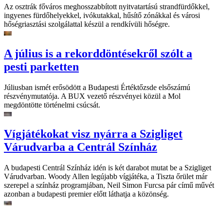
Az osztrák főváros meghosszabbított nyitvatartású strandfürdőkkel,
ingyenes fürdőhelyekkel, ivókutakkal, hűsítő zónákkal és városi
hőségriasztási szolgálattal készül a rendkívüli hőségre.
A július is a rekorddöntésekről szólt a
pesti parketten
Júliusban ismét erősödött a Budapesti Értéktőzsde elsőszámú
részvénymutatója. A BUX vezető részvényei közül a Mol
megdöntötte történelmi csúcsát.
Vígjátékokat visz nyárra a Szigliget
Várudvarba a Centrál Színház
A budapesti Centrál Színház idén is két darabot mutat be a Szigliget
Várudvarban. Woody Allen legújabb vígjátéka, a Tiszta őrület már
szerepel a színház programjában, Neil Simon Furcsa pár című művét
azonban a budapesti premier előtt láthatja a közönség.