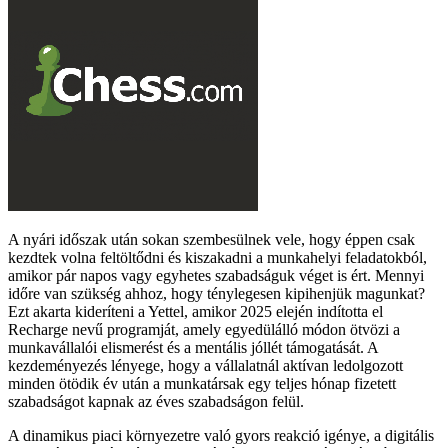
A nyári időszak után sokan szembesülnek vele, hogy éppen csak
kezdtek volna feltöltődni és kiszakadni a munkahelyi feladatokból,
amikor pár napos vagy egyhetes szabadságuk véget is ért. Mennyi
időre van szükség ahhoz, hogy ténylegesen kipihenjük magunkat?
Ezt akarta kideríteni a Yettel, amikor 2025 elején indította el
Recharge nevű programját, amely egyedülálló módon ötvözi a
munkavállalói elismerést és a mentális jóllét támogatását. A
kezdeményezés lényege, hogy a vállalatnál aktívan ledolgozott
minden ötödik év után a munkatársak egy teljes hónap fizetett
szabadságot kapnak az éves szabadságon felül.
A dinamikus piaci környezetre való gyors reakció igénye, a digitális