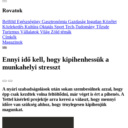
Rovatok
Belföld
Egészségügy
Gasztronómia
Gazdaság
Ingatlan
Közélet
Közlekedés
Kultúra
Oktatás
Sport
Tech-Tudomány
Tőzsde
Turizmus
Vállalatok
Világ
Zöld témák
Címkék
Magazinok
Ennyi idő kell, hogy kipihenhessük a
munkahelyi stresszt
A nyári szabadságolások után sokan szembesülnek azzal, hogy
épp csak kezdtek volna feltöltődni, már véget is ért a pihenés. A
Yettel kísérleti projektje arra keresi a választ, hogy mennyi
időre van szükség ahhoz, hogy ténylegesen kipihenjük
magunkat.