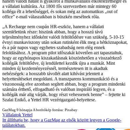
hanem valódi hatást is gyakorol a munkavállalói elkötelezettségre és
a vállalati kultúrára. Az 1800 fős szervezetben már mintegy 60
kolléga élt a lehetőséggel, és sokan még az automatikus „out of
office” e-mail válaszaikban is büszkén mesélnek róla.
A Recharge nem csupán HR-eszköz, hanem a vállalati
szemléletünk része: hiszünk abban, hogy a hosszú távú
teljesítményhez időnként valódi feltöltődésre van szükség. 5-10-15
évnyi munkaviszony után sokan rutinként élik meg a hétköznapokat,
és a pár napos vagy egyhetes szabadság nem elég ennek
feloldásához. A program pilot időszakát követően azt tapasztaltuk,
hogy az egyhónapos kiszakadásnak köszönhetően a visszaérkező
kollégák feltöltődve, új lendülettel kezdik újra a munkát. Mint
minden új kezdeményezésnél, természetesen itt is akadtak
nehézségek: a hosszabb távollét alatt kihívást jelentett a
helyettesítéseket megoldani. A transzparens kommunikáció és a
viszonosság elve azonban segített abban, hogy a program mindenki
számára érthető, elfogadható és valóban inspiráló legyen, és a
kollégák már alig várják, hogy részt vehessenek benne
– fejtette ki
Szalai Enikő, a Yettel HR vezérigazgató-helyettese.
GazMag
9 hónapja
A borítókép forrása: Pixabay
Vállalatok
Yettel
Itt állíthatja be, hogy a GazMag az elsők között legyen a Google-
találatokban.