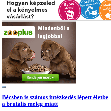
Bécsben is számos intézkedés lépett életbe
a brutális meleg miatt