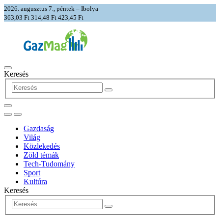
2026. augusztus 7., péntek – Ibolya
363,03 Ft
314,48 Ft
423,45 Ft
Keresés
Gazdaság
Világ
Közlekedés
Zöld témák
Tech-Tudomány
Sport
Kultúra
Keresés