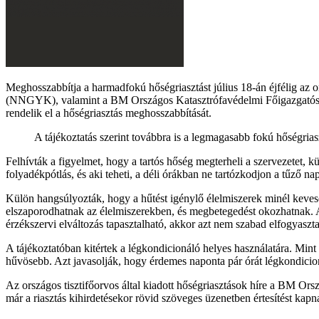
Meghosszabbítja a harmadfokú hőségriasztást július 18-án éjfélig az 
(NNGYK), valamint a BM Országos Katasztrófavédelmi Főigazgatóság.
rendelik el a hőségriasztás meghosszabbítását.
A tájékoztatás szerint továbbra is a legmagasabb fokú hőségrias
Felhívták a figyelmet, hogy a tartós hőség megterheli a szervezetet, 
folyadékpótlás, és aki teheti, a déli órákban ne tartózkodjon a tűző na
Külön hangsúlyozták, hogy a hűtést igénylő élelmiszerek minél keve
elszaporodhatnak az élelmiszerekben, és megbetegedést okozhatnak. A
érzékszervi elváltozás tapasztalható, akkor azt nem szabad elfogyasztan
A tájékoztatóban kitértek a légkondicionáló helyes használatára. Mint
hűvösebb. Azt javasolják, hogy érdemes naponta pár órát légkondicion
Az országos tisztifőorvos által kiadott hőségriasztások híre a BM Or
már a riasztás kihirdetésekor rövid szöveges üzenetben értesítést kapn