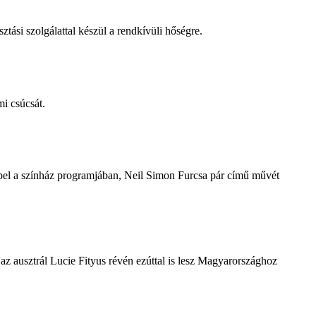
tási szolgálattal készül a rendkívüli hőségre.
i csúcsát.
repel a színház programjában, Neil Simon Furcsa pár című művét
z ausztrál Lucie Fityus révén ezúttal is lesz Magyarországhoz