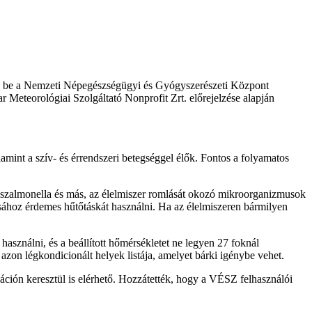
ette be a Nemzeti Népegészségügyi és Gyógyszerészeti Központ
teorológiai Szolgáltató Nonprofit Zrt. előrejelzése alapján
amint a szív- és érrendszeri betegséggel élők. Fontos a folyamatos
 szalmonella és más, az élelmiszer romlását okozó mikroorganizmusok
sához érdemes hűtőtáskát használni. Ha az élelmiszeren bármilyen
használni, és a beállított hőmérsékletet ne legyen 27 foknál
zon légkondicionált helyek listája, amelyet bárki igénybe vehet.
áción keresztül is elérhető. Hozzátették, hogy a VÉSZ felhasználói