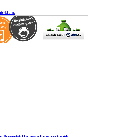
atokban.