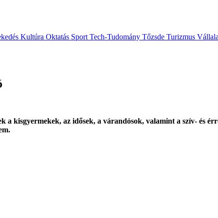
ekedés
Kultúra
Oktatás
Sport
Tech-Tudomány
Tőzsde
Turizmus
Vállal
ó
tek a kisgyermekek, az idősek, a várandósok, valamint a szív- és ér
em.