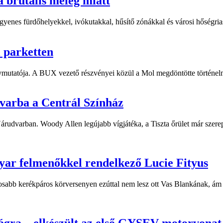
a brutális meleg miatt
yenes fürdőhelyekkel, ivókutakkal, hűsítő zónákkal és városi hőségriasz
i parketten
ymutatója. A BUX vezető részvényei közül a Mol megdöntötte történelm
dvarba a Centrál Színház
 Várudvarban. Woody Allen legújabb vígjátéka, a Tiszta őrület már sze
yar felmenőkkel rendelkező Lucie Fityus
sabb kerékpáros körversenyen ezúttal nem lesz ott Vas Blankának, ám a