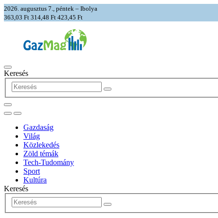
2026. augusztus 7., péntek – Ibolya
363,03 Ft
314,48 Ft
423,45 Ft
Keresés
Gazdaság
Világ
Közlekedés
Zöld témák
Tech-Tudomány
Sport
Kultúra
Keresés