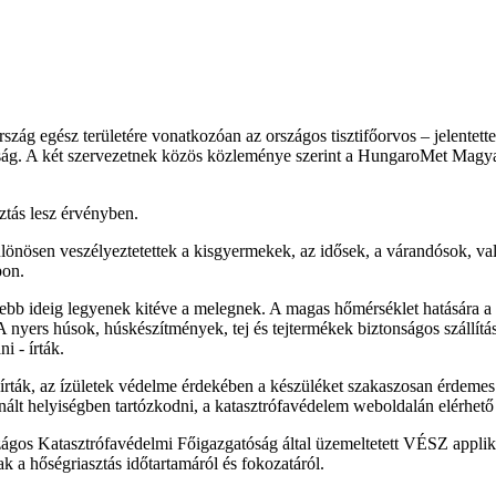
ország egész területére vonatkozóan az országos tisztifőorvos – jelent
 A két szervezetnek közös közleménye szerint a HungaroMet Magyar Me
ztás lesz érvényben.
különösen veszélyeztetettek a kisgyermekek, az idősek, a várandósok, val
pon.
sebb ideig legyenek kitéve a melegnek. A magas hőmérséklet hatására a
 nyers húsok, húskészítmények, tej és tejtermékek biztonságos szállítá
i - írták.
 írták, az ízületek védelme érdekében a készüléket szakaszosan érdemes 
ált helyiségben tartózkodni, a katasztrófavédelem weboldalán elérhető a
szágos Katasztrófavédelmi Főigazgatóság által üzemeltetett VÉSZ applik
ak a hőségriasztás időtartamáról és fokozatáról.