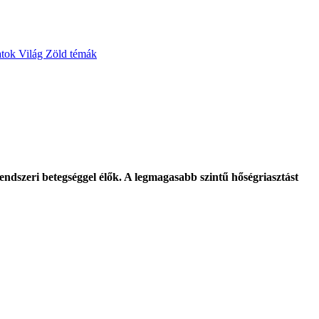
atok
Világ
Zöld témák
rendszeri betegséggel élők. A legmagasabb szintű hőségriasztást