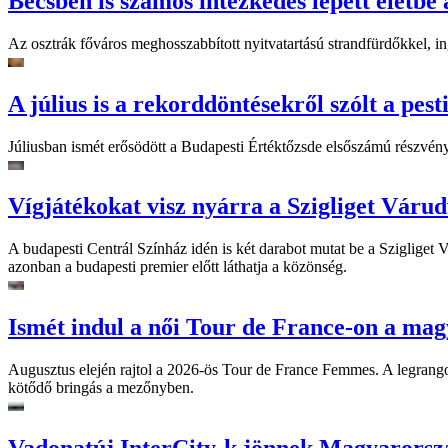
Bécsben is számos intézkedés lépett életbe 
Az osztrák főváros meghosszabbított nyitvatartású strandfürdőkkel, ing
A július is a rekorddöntésekről szólt a pest
Júliusban ismét erősödött a Budapesti Értéktőzsde elsőszámú részvén
Vígjátékokat visz nyárra a Szigliget Váru
A budapesti Centrál Színház idén is két darabot mutat be a Szigliget
azonban a budapesti premier előtt láthatja a közönség.
Ismét indul a női Tour de France-on a mag
Augusztus elején rajtol a 2026-ös Tour de France Femmes. A legrango
kötődő bringás a mezőnyben.