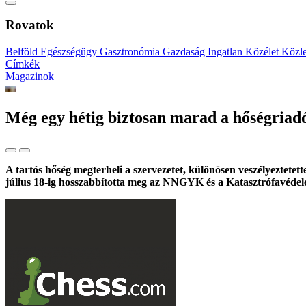
Rovatok
Belföld
Egészségügy
Gasztronómia
Gazdaság
Ingatlan
Közélet
Közl
Címkék
Magazinok
Még egy hétig biztosan marad a hőségriad
A tartós hőség megterheli a szervezetet, különösen veszélyeztetet
július 18-ig hosszabbította meg az NNGYK és a Katasztrófavédel