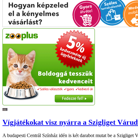
Vígjátékokat visz nyárra a Szigliget Váru
A budapesti Centrál Színház idén is két darabot mutat be a Szigliget