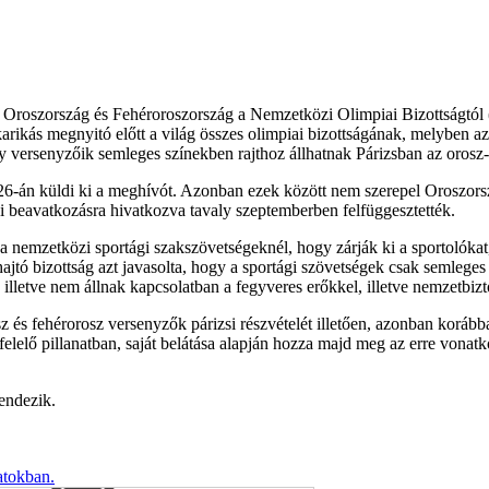
t Oroszország és Fehéroroszország a Nemzetközi Olimpiai Bizottságtól
kás megnyitó előtt a világ összes olimpiai bizottságának, melyben az 
versenyzőik semleges színekben rajthoz állhatnak Párizsban az orosz-
26-án küldi ki a meghívót. Azonban ezek között nem szerepel Oroszors
ai beavatkozásra hivatkozva tavaly szeptemberben felfüggesztették.
 nemzetközi sportági szakszövetségeknél, hogy zárják ki a sportolókat,
jtó bizottság azt javasolta, hogy a sportági szövetségek csak semleges 
 illetve nem állnak kapcsolatban a fegyveres erőkkel, illetve nemzetbiz
 és fehérorosz versenyzők párizsi részvételét illetően, azonban korább
elő pillanatban, saját belátása alapján hozza majd meg az erre vonatko
rendezik.
atokban.