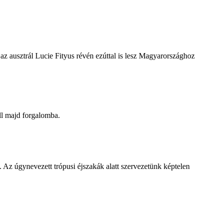
z ausztrál Lucie Fityus révén ezúttal is lesz Magyarországhoz
ll majd forgalomba.
 Az úgynevezett trópusi éjszakák alatt szervezetünk képtelen