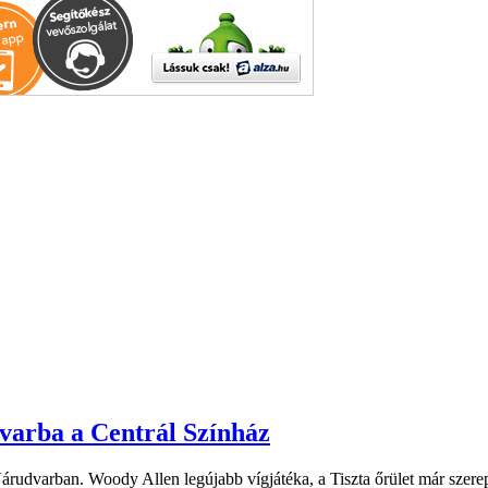
dvarba a Centrál Színház
 Várudvarban. Woody Allen legújabb vígjátéka, a Tiszta őrület már sze