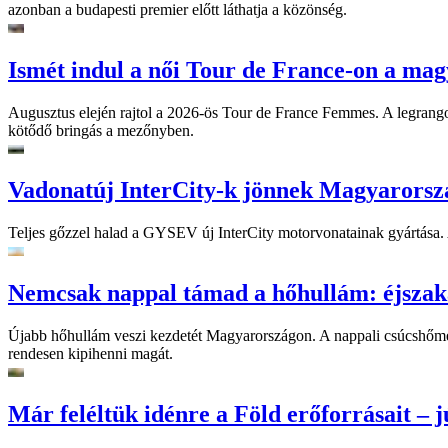
azonban a budapesti premier előtt láthatja a közönség.
Ismét indul a női Tour de France-on a mag
Augusztus elején rajtol a 2026-ös Tour de France Femmes. A legrango
kötődő bringás a mezőnyben.
Vadonatúj InterCity-k jönnek Magyarorsz
Teljes gőzzel halad a GYSEV új InterCity motorvonatainak gyártása. A
Nemcsak nappal támad a hőhullám: éjszaka
Újabb hőhullám veszi kezdetét Magyarországon. A nappali csúcshőmérsé
rendesen kipihenni magát.
Már feléltük idénre a Föld erőforrásait – jú