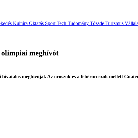
ekedés
Kultúra
Oktatás
Sport
Tech-Tudomány
Tőzsde
Turizmus
Vállal
 olimpiai meghívót
i hivatalos meghívóját. Az oroszok és a fehéroroszok mellett Guatem