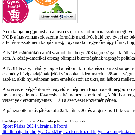
Nem kapja meg júliusban a jövő évi, párizsi olimpiára szóló meghívó
NOB a hagyományok szerint formális meghívót küld egy évvel az ötkari
a fehéroroszok nem kapják meg, ugyanakkor egyelőre úgy tűnik, hogy 
A NOB csütörtökön arról számolt be, hogy 203 tagországának július 
sem. A közép-amerikai ország olimpiai bizottságának tagságát politik
A NOB tavaly, néhány nappal a háború kirobbanása után azt sürgette a
esemény házigazdájának jelölt városokat. Idén március 28-án a végreha
azokat, akik nyilvánosan nem emeltek szót az ukrajnai háború mellett,
A szervezet végső döntést egyelőre még nem fogalmazott meg az orosz
hívja meg a francia fővárosba a két nemzet sportolóit.
A NOB a megfel
versenyek eredményeihez
– áll a szervezet közleményében.
A párizsi ötkarikás játékokat 2024. július 26. és augusztus 11. között 
GazMag
/
MTI
3 éve
A borítókép forrása: Unsplash
Sport
Párizs 2024
ukrajnai háború
Itt állíthatja be, hogy a GazMag az elsők között legyen a Google-talál