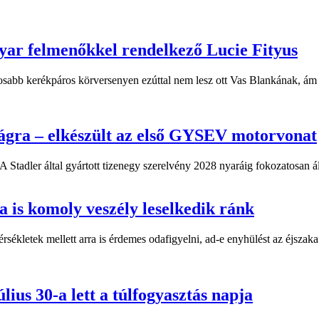
yar felmenőkkel rendelkező Lucie Fityus
sabb kerékpáros körversenyen ezúttal nem lesz ott Vas Blankának, ám a
ágra – elkészült az első GYSEV motorvonat
 Stadler által gyártott tizenegy szerelvény 2028 nyaráig fokozatosan á
 is komoly veszély leselkedik ránk
kletek mellett arra is érdemes odafigyelni, ad-e enyhülést az éjszaka.
lius 30-a lett a túlfogyasztás napja