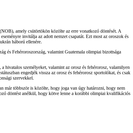
 (NOB), amely csütörtökön közölte az erre vonatkozó döntését. A
eseményre invitálja az adott nemzet csapatát. Ezt most az oroszok és
ukrán háború ellenére.
zág és Fehéroroszország, valamint Guatemala olimpiai bizottsága
 a hivatalos személyeket, valamint az orosz és fehérorosz, valamilyen
státuszban engedjék vissza az orosz és fehérorosz sportolókat, és csak
tonsági szervekkel.
an már többször is közölte, hogy joga van úgy határozni, hogy nem
zó döntést anélkül, hogy kötve lenne a korábbi olimpiai kvalifikációs