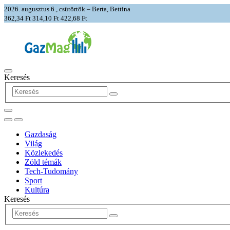
2026. augusztus 6., csütörtök – Berta, Bettina
362,34 Ft
314,10 Ft
422,68 Ft
Keresés
Gazdaság
Világ
Közlekedés
Zöld témák
Tech-Tudomány
Sport
Kultúra
Keresés