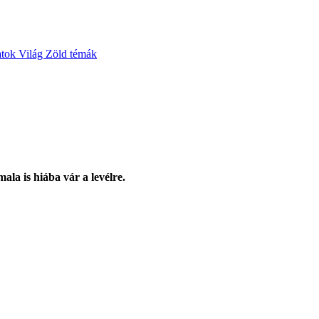
atok
Világ
Zöld témák
ala is hiába vár a levélre.