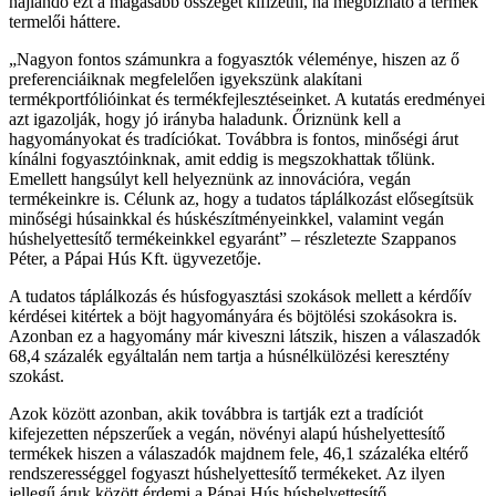
hajlandó ezt a magasabb összeget kifizetni, ha megbízható a termék
termelői háttere.
Nagyon fontos számunkra a fogyasztók véleménye, hiszen az ő
preferenciáiknak megfelelően igyekszünk alakítani
termékportfólióinkat és termékfejlesztéseinket. A kutatás eredményei
azt igazolják, hogy jó irányba haladunk. Őriznünk kell a
hagyományokat és tradíciókat. Továbbra is fontos, minőségi árut
kínálni fogyasztóinknak, amit eddig is megszokhattak tőlünk.
Emellett hangsúlyt kell helyeznünk az innovációra, vegán
termékeinkre is. Célunk az, hogy a tudatos táplálkozást elősegítsük
minőségi húsainkkal és húskészítményeinkkel, valamint vegán
húshelyettesítő termékeinkkel egyaránt
– részletezte Szappanos
Péter, a Pápai Hús Kft. ügyvezetője.
A tudatos táplálkozás és húsfogyasztási szokások mellett a kérdőív
kérdései kitértek a böjt hagyományára és böjtölési szokásokra is.
Azonban ez a hagyomány már kiveszni látszik, hiszen a válaszadók
68,4 százalék egyáltalán nem tartja a húsnélkülözési keresztény
szokást.
Azok között azonban, akik továbbra is tartják ezt a tradíciót
kifejezetten népszerűek a vegán, növényi alapú húshelyettesítő
termékek hiszen a válaszadók majdnem fele, 46,1 százaléka eltérő
rendszerességgel fogyaszt húshelyettesítő termékeket. Az ilyen
jellegű áruk között érdemi a Pápai Hús húshelyettesítő