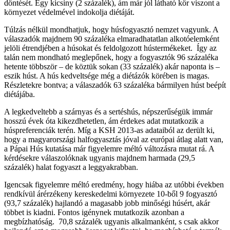
döntését. Egy kicsiny (2 százalék), ám már jól látható kör viszont a
környezet védelmével indokolja diétáját.
Túlzás nélkül mondhatjuk, hogy húsfogyasztó nemzet vagyunk. A
válaszadók majdnem 90 százaléka elmaradhatatlan alkotóelemként
jelöli étrendjében a húsokat és feldolgozott hústermékeket. Így az
talán nem mondható meglepőnek, hogy a fogyasztók 96 százaléka
hetente többször – de köztük sokan (33 százalék) akár naponta is –
eszik húst. A hús kedveltsége még a diétázók körében is magas.
Részletekre bontva; a válaszadók 63 százaléka bármilyen húst beépít
diétájába.
A legkedveltebb a szárnyas és a sertéshús, népszerűségük immár
hosszú évek óta kikezdhetetlen, ám érdekes adat mutatkozik a
húspreferenciák terén. Míg a KSH 2013-as adataiból az derült ki,
hogy a magyarországi halfogyasztás jóval az európai átlag alatt van,
a Pápai Hús kutatása már figyelemre méltó változásra mutat rá. A
kérdésekre válaszolóknak ugyanis majdnem harmada (29,5
százalék) halat fogyaszt a leggyakrabban.
Igencsak figyelemre méltó eredmény, hogy hiába az utóbbi években
rendkívül árérzékeny kereskedelmi környezete 10-ből 9 fogyasztó
(93,7 százalék) hajlandó a magasabb jobb minőségi húsért, akár
többet is kiadni. Fontos igénynek mutatkozik azonban a
megbízhatóság. 70,8 százalék ugyanis alkalmanként, s csak akkor