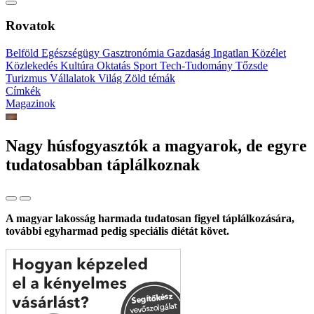
Rovatok
Belföld
Egészségügy
Gasztronómia
Gazdaság
Ingatlan
Közélet
Közlekedés
Kultúra
Oktatás
Sport
Tech-Tudomány
Tőzsde
Turizmus
Vállalatok
Világ
Zöld témák
Címkék
Magazinok
Nagy húsfogyasztók a magyarok, de egyre
tudatosabban táplálkoznak
A magyar lakosság harmada tudatosan figyel táplálkozására,
további egyharmad pedig speciális diétát követ.