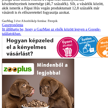
készítményeinek ismertsége (46,7 százalék). Sőt, a vásárlók között,
akik ismerik a Pápai Hús vegán produktumait 12,8 százalék már
vásárolt is és előszeretettel fogyasztja azokat.
GazMag
3 éve
A borítókép forrása: Freepik
Gasztronómia
Itt állíthatja be, hogy a GazMag az elsők között legyen a Google-
találatokban.