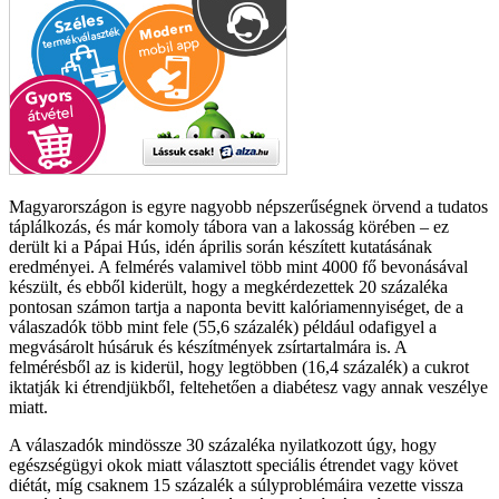
Magyarországon is egyre nagyobb népszerűségnek örvend a tudatos
táplálkozás, és már komoly tábora van a lakosság körében – ez
derült ki a Pápai Hús, idén április során készített kutatásának
eredményei. A felmérés valamivel több mint 4000 fő bevonásával
készült, és ebből kiderült, hogy a megkérdezettek 20 százaléka
pontosan számon tartja a naponta bevitt kalóriamennyiséget, de a
válaszadók több mint fele (55,6 százalék) például odafigyel a
megvásárolt húsáruk és készítmények zsírtartalmára is. A
felmérésből az is kiderül, hogy legtöbben (16,4 százalék) a cukrot
iktatják ki étrendjükből, feltehetően a diabétesz vagy annak veszélye
miatt.
A válaszadók mindössze 30 százaléka nyilatkozott úgy, hogy
egészségügyi okok miatt választott speciális étrendet vagy követ
diétát, míg csaknem 15 százalék a súlyproblémáira vezette vissza