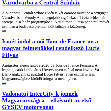
Várudvarba a Centrál Színház
A budapesti Centrál Színház idén is két darabot mutat be a Szigliget
Várudvarban. Woody Allen legújabb vígjátéka, a Tiszta őrület már
szerepel a színház programjában, Neil Simon Furcsa pár című művét
azonban a budapesti premier előtt láthatja a közönség.
Ismét indul a női Tour de France-on a
magyar felmenőkkel rendelkező Lucie
Fityus
Augusztus elején rajtol a 2026-ös Tour de France Femmes. A
legrangosabb kerékpáros körversenyen ezúttal nem lesz ott Vas
Blankának, ám az ausztrál Lucie Fityus révén ezúttal is lesz
Magyarországhoz kötődő bringás a mezőnyben.
Vadonatúj InterCity-k jönnek
Magyarországra – elkészült az első
GYSEV motorvonat