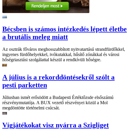
Bécsben is számos intézkedés lépett életbe
a brutális meleg miatt
Az osztrák főváros meghosszabbított nyitvatartású strandfürdőkkel,
ingyenes fürdőhelyekkel, ivókutakkal, hűsítő zónákkal és városi
hőségriasztási szolgálattal készül a rendkívüli hőségre.
A július is a rekorddöntésekről szólt a
pesti parketten
Júliusban ismét erősödött a Budapesti Értéktőzsde elsőszámú
részvénymutatója. A BUX vezető részvényei közül a Mol
megdöntötte történelmi csúcsát.
Vígjátékokat visz nyárra a Szigliget