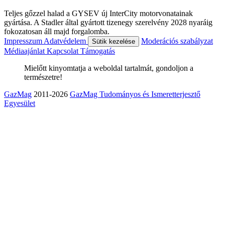
Teljes gőzzel halad a GYSEV új InterCity motorvonatainak
gyártása. A Stadler által gyártott tizenegy szerelvény 2028 nyaráig
fokozatosan áll majd forgalomba.
Impresszum
Adatvédelem
Moderációs szabályzat
Sütik kezelése
Médiaajánlat
Kapcsolat
Támogatás
Mielőtt kinyomtatja a weboldal tartalmát, gondoljon a
természetre!
GazMag
2011-2026
GazMag Tudományos és Ismeretterjesztő
Egyesület