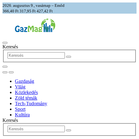
2026. augusztus 9., vasárnap – Emőd
366,40 Ft
317,95 Ft
427,42 Ft
Keresés
Gazdaság
Világ
Közlekedés
Zöld témák
Tech-Tudomány
Sport
Kultúra
Keresés