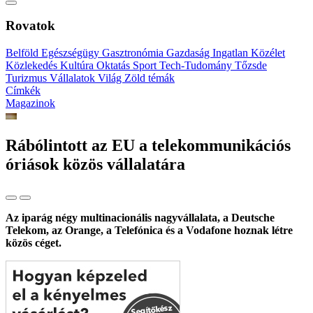
Rovatok
Belföld
Egészségügy
Gasztronómia
Gazdaság
Ingatlan
Közélet
Közlekedés
Kultúra
Oktatás
Sport
Tech-Tudomány
Tőzsde
Turizmus
Vállalatok
Világ
Zöld témák
Címkék
Magazinok
Rábólintott az EU a telekommunikációs
óriások közös vállalatára
Az iparág négy multinacionális nagyvállalata, a Deutsche
Telekom, az Orange, a Telefónica és a Vodafone hoznak létre
közös céget.