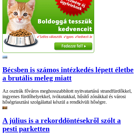
Bécsben is számos intézkedés lépett életbe
a brutális meleg miatt
Az osztrák főváros meghosszabbított nyitvatartású strandfürdőkkel,
ingyenes fürdőhelyekkel, ivókutakkal, hűsítő zónákkal és városi
hőségriasztási szolgálattal készül a rendkívüli hőségre.
A július is a rekorddöntésekről szólt a
pesti parketten