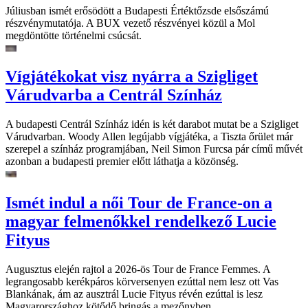
Júliusban ismét erősödött a Budapesti Értéktőzsde elsőszámú
részvénymutatója. A BUX vezető részvényei közül a Mol
megdöntötte történelmi csúcsát.
Vígjátékokat visz nyárra a Szigliget
Várudvarba a Centrál Színház
A budapesti Centrál Színház idén is két darabot mutat be a Szigliget
Várudvarban. Woody Allen legújabb vígjátéka, a Tiszta őrület már
szerepel a színház programjában, Neil Simon Furcsa pár című művét
azonban a budapesti premier előtt láthatja a közönség.
Ismét indul a női Tour de France-on a
magyar felmenőkkel rendelkező Lucie
Fityus
Augusztus elején rajtol a 2026-ös Tour de France Femmes. A
legrangosabb kerékpáros körversenyen ezúttal nem lesz ott Vas
Blankának, ám az ausztrál Lucie Fityus révén ezúttal is lesz
Magyarországhoz kötődő bringás a mezőnyben.