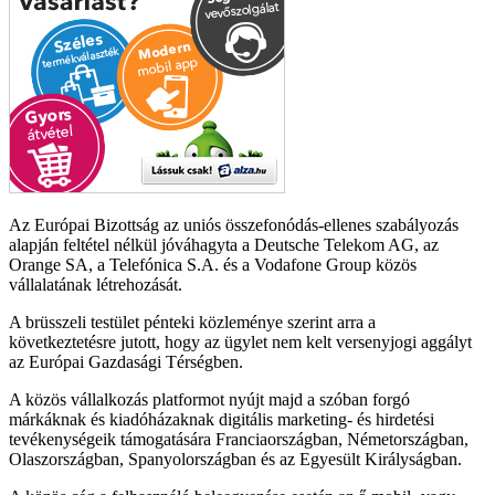
Az Európai Bizottság az uniós összefonódás-ellenes szabályozás
alapján feltétel nélkül jóváhagyta a Deutsche Telekom AG, az
Orange SA, a Telefónica S.A. és a Vodafone Group közös
vállalatának létrehozását.
A brüsszeli testület pénteki közleménye szerint arra a
következtetésre jutott, hogy az ügylet nem kelt versenyjogi aggályt
az Európai Gazdasági Térségben.
A közös vállalkozás platformot nyújt majd a szóban forgó
márkáknak és kiadóházaknak digitális marketing- és hirdetési
tevékenységeik támogatására Franciaországban, Németországban,
Olaszországban, Spanyolországban és az Egyesült Királyságban.