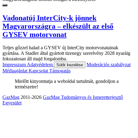
Vadonatúj InterCity-k jönnek
Magyarországra – elkészült az első
GYSEV motorvonat
Teljes gőzzel halad a GYSEV új InterCity motorvonatainak
gyártása. A Stadler által gyártott tizenegy szerelvény 2028 nyaráig
fokozatosan áll majd forgalomba.
Impresszum
Adatvédelem
Moderációs szabályzat
Sütik kezelése
Médiaajánlat
Kapcsolat
Támogatás
Mielőtt kinyomtatja a weboldal tartalmát, gondoljon a
természetre!
GazMag
2011-2026
GazMag Tudományos és Ismeretterjesztő
Egyesület