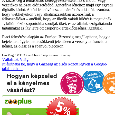
A közös cég a felhasználó beleegyezése esetén az ő mobil- vagy
vezetékes hálózati előfizetéséből generálva létrehoz majd egy egyedi
digitális kódot. A kód lehetővé teszi a márkák és a kiadók számára,
hogy webhelyükön vagy alkalmazásukban azonosítsák a
felhasználókat – anélkül, hogy az illetők valódi kilétét is megtudnák
–, különböző csoportokba sorolják őket, és az általuk szolgáltatandó
tartalmakat az így létrejött csoportok érdeklődéséhez igazítsák.
Piaci felmérése alapján az Európai Bizottság megállapította, hogy a
bejelentett ügylet nem csökkenti jelentősen a versenyt a francia, a
német, az olasz és a spanyol piacokon.
GazMag
/
MTI
3 éve
A borítókép forrása: Pixabay
Vállalatok
Világ
Itt állíthatja be, hogy a GazMag az elsők között legyen a Google-
találatokban.