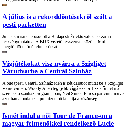
A július is a rekorddöntésekről szólt a
pesti parketten
Júliusban ismét erősödött a Budapesti Értéktőzsde elsőszámú
részvénymutatója. A BUX vezető részvényei közül a Mol
megdöntötte történelmi csúcsát.
Vígjátékokat visz nyárra a Szigliget
Várudvarba a Centrál Színház
A budapesti Centrál Színház idén is két darabot mutat be a Szigliget
Várudvarban. Woody Allen legújabb vígjátéka, a Tiszta őrület már
szerepel a színház programjában, Neil Simon Furcsa pár című művét
azonban a budapesti premier előtt láthatja a közönség.
Ismét indul a női Tour de France-on a
magyar felmenőkkel rendelkező Lucie