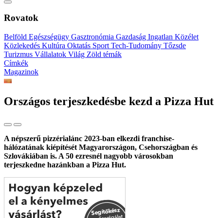
Rovatok
Belföld
Egészségügy
Gasztronómia
Gazdaság
Ingatlan
Közélet
Közlekedés
Kultúra
Oktatás
Sport
Tech-Tudomány
Tőzsde
Turizmus
Vállalatok
Világ
Zöld témák
Címkék
Magazinok
Országos terjeszkedésbe kezd a Pizza Hut
A népszerű pizzérialánc 2023-ban elkezdi franchise-
hálózatának kiépítését Magyarországon, Csehországban és
Szlovákiában is. A 50 ezresnél nagyobb városokban
terjeszkedne hazánkban a Pizza Hut.