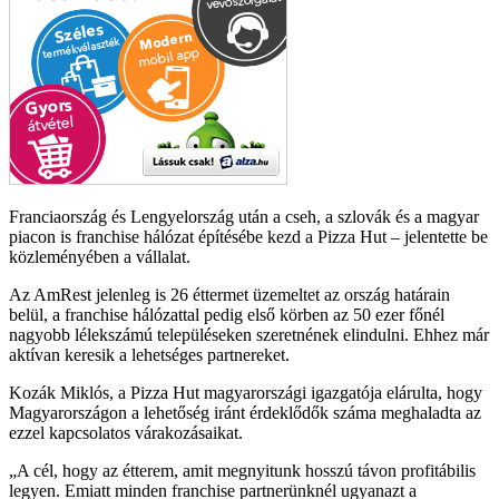
Franciaország és Lengyelország után a cseh, a szlovák és a magyar
piacon is franchise hálózat építésébe kezd a Pizza Hut – jelentette be
közleményében a vállalat.
Az AmRest jelenleg is 26 éttermet üzemeltet az ország határain
belül, a franchise hálózattal pedig első körben az 50 ezer főnél
nagyobb lélekszámú településeken szeretnének elindulni. Ehhez már
aktívan keresik a lehetséges partnereket.
Kozák Miklós, a Pizza Hut magyarországi igazgatója elárulta, hogy
Magyarországon a lehetőség iránt érdeklődők száma meghaladta az
ezzel kapcsolatos várakozásaikat.
A cél, hogy az étterem, amit megnyitunk hosszú távon profitábilis
legyen. Emiatt minden franchise partnerünknél ugyanazt a