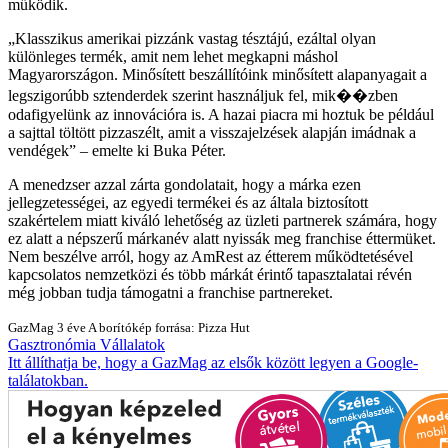
működik.
Klasszikus amerikai pizzánk vastag tésztájú, ezáltal olyan
különleges termék, amit nem lehet megkapni máshol
Magyarországon. Minősített beszállítóink minősített alapanyagait a
legszigorúbb sztenderdek szerint használjuk fel, mik��zben
odafigyelünk az innovációra is. A hazai piacra mi hoztuk be például
a sajttal töltött pizzaszélt, amit a visszajelzések alapján imádnak a
vendégek
– emelte ki Buka Péter.
A menedzser azzal zárta gondolatait, hogy a márka ezen
jellegzetességei, az egyedi termékei és az általa biztosított
szakértelem miatt kiváló lehetőség az üzleti partnerek számára, hogy
ez alatt a népszerű márkanév alatt nyissák meg franchise éttermüket.
Nem beszélve arról, hogy az AmRest az étterem működtetésével
kapcsolatos nemzetközi és több márkát érintő tapasztalatai révén
még jobban tudja támogatni a franchise partnereket.
GazMag
3 éve
A borítókép forrása: Pizza Hut
Gasztronómia
Vállalatok
Itt állíthatja be, hogy a GazMag az elsők között legyen a Google-
találatokban.