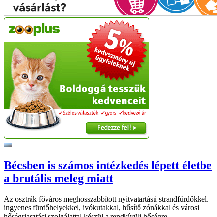
Bécsben is számos intézkedés lépett életbe
a brutális meleg miatt
Az osztrák főváros meghosszabbított nyitvatartású strandfürdőkkel,
ingyenes fürdőhelyekkel, ivókutakkal, hűsítő zónákkal és városi
hőségriasztási szolgálattal készül a rendkívüli hőségre.