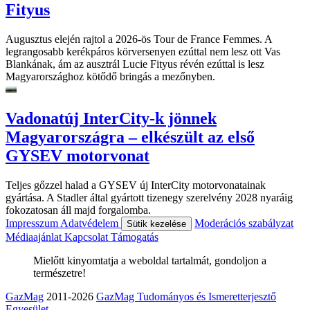
Fityus
Augusztus elején rajtol a 2026-ös Tour de France Femmes. A
legrangosabb kerékpáros körversenyen ezúttal nem lesz ott Vas
Blankának, ám az ausztrál Lucie Fityus révén ezúttal is lesz
Magyarországhoz kötődő bringás a mezőnyben.
Vadonatúj InterCity-k jönnek
Magyarországra – elkészült az első
GYSEV motorvonat
Teljes gőzzel halad a GYSEV új InterCity motorvonatainak
gyártása. A Stadler által gyártott tizenegy szerelvény 2028 nyaráig
fokozatosan áll majd forgalomba.
Impresszum
Adatvédelem
Moderációs szabályzat
Sütik kezelése
Médiaajánlat
Kapcsolat
Támogatás
Mielőtt kinyomtatja a weboldal tartalmát, gondoljon a
természetre!
GazMag
2011-2026
GazMag Tudományos és Ismeretterjesztő
Egyesület