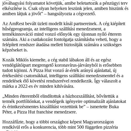
jóváhagyási folyamatot követjük, amibe beletartozik a pénzügyi terv
elkészítése is. Csak olyan helyeken leszünk jelen, amiben hiszünk és
amiben látjuk a jövőt
– hangsúlyozta a cégvezető.
Az AmRest bevált üzleti modellt kínál partnereinek. A cég kiépített
hűségprogramja, az intelligens szállítási menedzsment, a
termékinnováció mind vonzó előnyök egy újonnan nyíló étterem
számára. Aki a csatlakozást fontolgatja számításba veheti, hogy a
felépített rendszer átadása mellett biztosítják számára a szükséges
képzéseket is.
Kozák Miklós kiemelte, a cég stabil lábakon áll és az egész
vendéglátóipart megrengető koronavírus-járványból is erősebben
tudott kijönni. A Pizza Hut vonzó ár-érték arányú ajánlattal, új
értékesítési csatornákkal, intelligens szállítási menedzsmenttel és a
rendelések élő követési rendszerével rendelkezik. Így válaszolt a
márka a 2022-es év minden kihívására.
Minden étteremből elindítottuk a házhozszállítást, bővítettük a
termék portfóliónkat, a vendégeik igényeire optimalizált ajánlatokat
és érintkezésmentes kiszállítást vezettünk be
– ismertette Buka
Péter, a Pizza Hut franchise menedzsere.
Hozzáfűzte, hogy a többi országhoz képest Magyarországon
rendkívül erős a konkurencia, több mint 500 független pizzéria