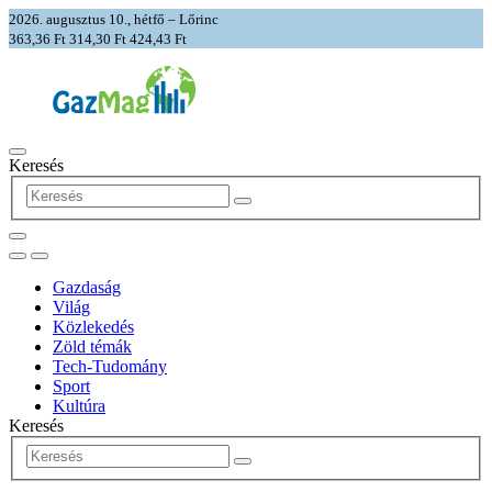
2026. augusztus 10., hétfő – Lőrinc
363,36 Ft
314,30 Ft
424,43 Ft
Keresés
Gazdaság
Világ
Közlekedés
Zöld témák
Tech-Tudomány
Sport
Kultúra
Keresés