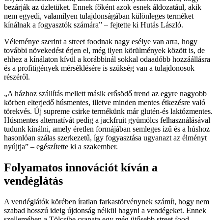
bezárják az üzletüket. Ennek főként azok esnek áldozatául, akik
nem egyedi, valamilyen tulajdonságában különleges terméket
kínálnak a fogyasztók számára
– fejtette ki Hutás László.
Véleménye szerint a street foodnak nagy esélye van arra, hogy
további növekedést érjen el, még ilyen körülmények között is, de
ehhez a kínálaton kívül a korábbinál sokkal odaadóbb hozzáállásra
és a profitigények mérséklésére is szükség van a tulajdonosok
részéről.
A házhoz szállítás mellett másik erősödő trend az egyre nagyobb
körben elterjedő húsmentes, illetve minden mentes étkezésre való
törekvés. Új supreme csirke termékünk már glutén-és laktózmentes.
Húsmentes alternatívát pedig a jackfruit gyümölcs felhasználásával
tudunk kínálni, amely éretlen formájában semleges ízű és a húshoz
hasonlóan szálas szerkezetű, így fogyasztása ugyanazt az élményt
nyújtja
– egészítette ki a szakember.
Folyamatos innovációt kíván a
vendéglátás
A vendéglátók körében íratlan farkastörvénynek számít, hogy nem
szabad hosszú ideig újdonság nélkül hagyni a vendégeket. Ennek
szellemében a Tölcsibe csapata egy még ütősebb street food