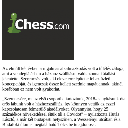
Az elmúlt két évben a rugalmas alkalmazkodás volt a túlélés záloga,
ami a vendéglátásban a házhoz szállításra való azonnali átállást
jelentette. Szerencsés volt, aki eleve erre építette fel az üzleti
koncepcióját, és igencsak össze kellett szednie magát annak, akinél
korábban ez nem volt gyakorlat.
Szerencsére, mi az első csoportba tartoztunk, 2018-as nyitásunk óta
erős lábunk volt a házhozszállítás, így könnyen vettük az ezzel
kapcsolatosan felmerülő akadályokat. Olyannyira, hogy 25
százalékos növekedéssel éltük túl a Covidot
– nyilatkozta Hutás
László, a már két budapesti helyszínen, a Wesselényi utcában és a
Budafoki úton is megtalálható Tölcsibe tulajdonosa.