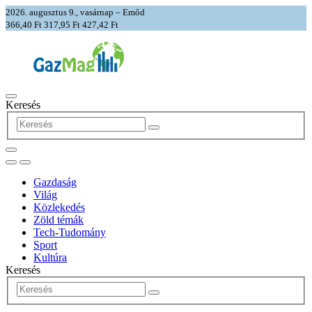
2026. augusztus 9., vasárnap – Emőd
366,40 Ft
317,95 Ft
427,42 Ft
Keresés
Gazdaság
Világ
Közlekedés
Zöld témák
Tech-Tudomány
Sport
Kultúra
Keresés