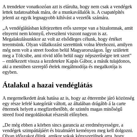
A trendekre vonatkozóan azt is elárulta, hogy nem csak a vendégek
lettek tudatosabbak mára, de a munkavállalók is. A csapatépítés
jelenti az egyik legnagyobb kihívást a vezetők számára.
A vendéglátásban kifejezetten erős szerepe van a bizalomnak, amit
elnyerni nem könnyű, elveszíteni viszont nagyon is az.
Megalakulásunkkor az volt az elsődleges célunk, hogy értéket
teremtsünk. Olyan vállalkozást szerettünk volna létrehozni, amilyen
még nem volt a street foodon belül Magyarországon. Így született
meg a Tölcsibe, ami rövid időn belül nagy népszerűségre tett szert
– emlékezett vissza a kezdetekre Kapás Gábor, a másik tulajdonos,
aki a menüben szereplő ételek megálmodója és megalkotója is
egyben.
Átalakul a hazai vendéglátás
A megemelkedett árak hatása az is, hogy az étterembe járó közönség
egy része lefelé kategóriát váltott, az általában drágább á la carte
éttermek helyett a megfizethetőbb, de szintén magas minőségű
streed food megoldásokat részesíti előnyben.
De még ebben a körben sincs garancia az eredményességre, a
vendégek szimpátiájáért és bizalmáért keményen meg kell dolgozni.
Olyan időszakot élünk, amikor sokak kényszerülnek arra, hogy