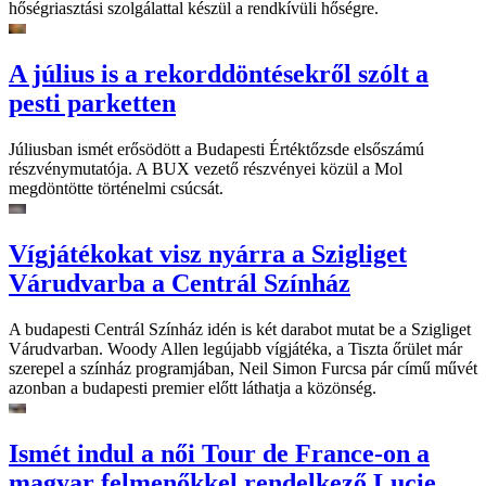
hőségriasztási szolgálattal készül a rendkívüli hőségre.
A július is a rekorddöntésekről szólt a
pesti parketten
Júliusban ismét erősödött a Budapesti Értéktőzsde elsőszámú
részvénymutatója. A BUX vezető részvényei közül a Mol
megdöntötte történelmi csúcsát.
Vígjátékokat visz nyárra a Szigliget
Várudvarba a Centrál Színház
A budapesti Centrál Színház idén is két darabot mutat be a Szigliget
Várudvarban. Woody Allen legújabb vígjátéka, a Tiszta őrület már
szerepel a színház programjában, Neil Simon Furcsa pár című művét
azonban a budapesti premier előtt láthatja a közönség.
Ismét indul a női Tour de France-on a
magyar felmenőkkel rendelkező Lucie