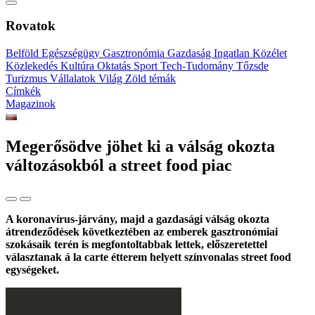
Rovatok
Belföld
Egészségügy
Gasztronómia
Gazdaság
Ingatlan
Közélet
Közlekedés
Kultúra
Oktatás
Sport
Tech-Tudomány
Tőzsde
Turizmus
Vállalatok
Világ
Zöld témák
Címkék
Magazinok
Megerősödve jöhet ki a válság okozta
változásokból a street food piac
A koronavírus-járvány, majd a gazdasági válság okozta
átrendeződések következtében az emberek gasztronómiai
szokásaik terén is megfontoltabbak lettek, előszeretettel
választanak á la carte étterem helyett színvonalas street food
egységeket.