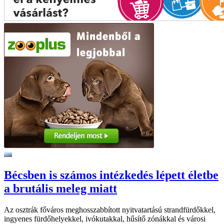
Bécsben is számos intézkedés lépett életbe
a brutális meleg miatt
Az osztrák főváros meghosszabbított nyitvatartású strandfürdőkkel,
ingyenes fürdőhelyekkel, ivókutakkal, hűsítő zónákkal és városi