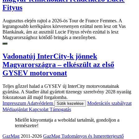
Fityus
Augusztus elején rajtol a 2026-ös Tour de France Femmes. A
legrangosabb kerékpáros körversenyen ezúttal nem lesz ott Vas
Blankának, ám az ausztrál Lucie Fityus révén ezúttal is lesz
Magyarországhoz kötődő bringás a mezőnyben.
Vadonatúj InterCity-k jönnek
Magyarországra – elkészült az első
GYSEV motorvonat
Teljes gőzzel halad a GYSEV új InterCity motorvonatainak
gyártása. A Stadler által gyártott tizenegy szerelvény 2028 nyaráig
fokozatosan áll majd forgalomba.
Impresszum
Adatvédelem
Moderációs szabályzat
Sütik kezelése
Médiaajánlat
Kapcsolat
Támogatás
Mielőtt kinyomtatja a weboldal tartalmát, gondoljon a
természetre!
GazMag
2011-2026
GazMag Tudományos és Ismeretterjesztő