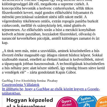
különlegességgel állt elő, megalkotta a supreme csirkét. A
koncepcióba bevonták a kedvenc csirkerészeket, séfük titkos
fűszerkombót kevert, majd gondos előkészítési folyamatot és
mérnöki precizitással számított sütési időt rakott mellé. A
végeredmény tökéletesen omlós, extrán ropogós panírba burkolt
csirkecomb, mellfilé és szárnyközép lett, mind glutén-és
tejmentesen. Az előkészítés során a húst a mexikói konyhában
kedvelt achiote pasztában, hozzáadott fűszerekkel, olívaolaj és
narancslé keverékében pácolják, amitől különleges zamatot és ízt
kap.
A titok nem más, mint a szuvidálás, aminek köszönhetően a hús
élvezeti értéke magasabb egy átlagos rántott húshoz képest. Sokkal
szaftosabb marad, emellett az élettani hatásai is kedvezőbbek, mivel
a tápanyagok jobban hasznosulnak. A technológiának köszönhetően
a hús néhány perc alatt készre süthető, így mindig frissen sütve kerül
a vendégek elé
– zárta gondolatait Kapás Gábor.
GazMag
3 éve
A borítókép forrása: Pixabay
Gasztronómia
Vállalatok
Itt állíthatja be, hogy a GazMag az elsők között legyen a Google-
találatokban.