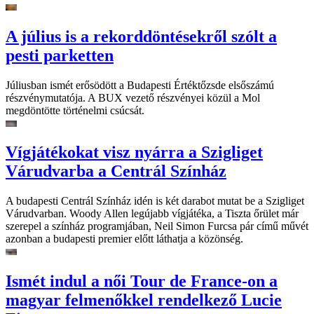
A július is a rekorddöntésekről szólt a
pesti parketten
Júliusban ismét erősödött a Budapesti Értéktőzsde elsőszámú
részvénymutatója. A BUX vezető részvényei közül a Mol
megdöntötte történelmi csúcsát.
Vígjátékokat visz nyárra a Szigliget
Várudvarba a Centrál Színház
A budapesti Centrál Színház idén is két darabot mutat be a Szigliget
Várudvarban. Woody Allen legújabb vígjátéka, a Tiszta őrület már
szerepel a színház programjában, Neil Simon Furcsa pár című művét
azonban a budapesti premier előtt láthatja a közönség.
Ismét indul a női Tour de France-on a
magyar felmenőkkel rendelkező Lucie