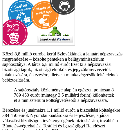
Közel 8,8 millió euróba kerül Szlovákiának a januári népszavazás
megrendezése – közölte pénteken a belügyminisztérium
sajtóosztálya. A tárca 6,8 millió eurót fizet ki a népszavazási
bizottsági tagok, bizottsági elnökök és jegyzőkönyvvezetők
jutalmazására, étkezésére, illetve a munkavégzésük feltételeinek
bebiztosítására.
A sajtóosztály közleménye alapján egészen pontosan 8
789 450 eurót (mintegy 3,5 milliárd forint) különítettek
el a minisztérium költségvetéséből a népszavazásra.
Bérezésre és jutalmakra 1,1 millió eurót, a biztosítási költségekre
384 450 eurót. Nyomdai kiadásokra és terjesztésre, a járási
választási bizottságok tevékenységének biztosítására, továbbá a
Büntetés-végrehajtási Testület és Igazságügyi Rendészet