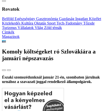
Rovatok
Belföld
Egészségügy
Gasztronómia
Gazdaság
Ingatlan
Közélet
Közlekedés
Kultúra
Oktatás
Sport
Tech-Tudomány
Tőzsde
Turizmus
Vállalatok
Világ
Zöld témák
Címkék
Magazinok
Komoly költségeket ró Szlovákiára a
januári népszavazás
Északi szomszédunknál január 21-én, szombaton járulnak
urnához a szavazati joggal rendelkező állampolgárok.