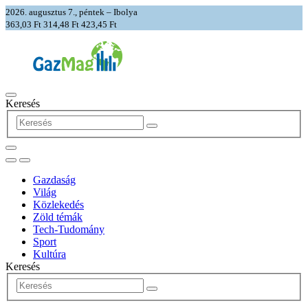
2026. augusztus 7., péntek – Ibolya
363,03 Ft
314,48 Ft
423,45 Ft
Keresés
Gazdaság
Világ
Közlekedés
Zöld témák
Tech-Tudomány
Sport
Kultúra
Keresés