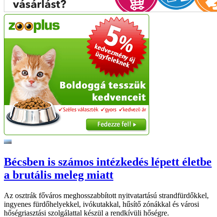
Bécsben is számos intézkedés lépett életbe
a brutális meleg miatt
Az osztrák főváros meghosszabbított nyitvatartású strandfürdőkkel,
ingyenes fürdőhelyekkel, ivókutakkal, hűsítő zónákkal és városi
hőségriasztási szolgálattal készül a rendkívüli hőségre.