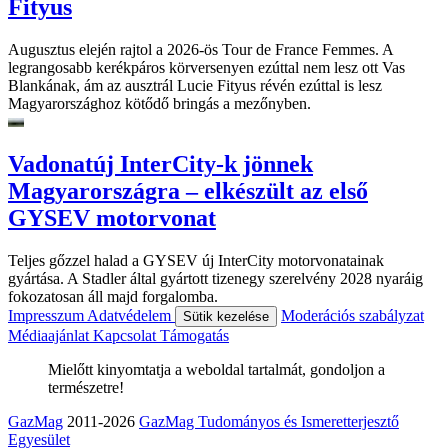
Fityus
Augusztus elején rajtol a 2026-ös Tour de France Femmes. A
legrangosabb kerékpáros körversenyen ezúttal nem lesz ott Vas
Blankának, ám az ausztrál Lucie Fityus révén ezúttal is lesz
Magyarországhoz kötődő bringás a mezőnyben.
Vadonatúj InterCity-k jönnek
Magyarországra – elkészült az első
GYSEV motorvonat
Teljes gőzzel halad a GYSEV új InterCity motorvonatainak
gyártása. A Stadler által gyártott tizenegy szerelvény 2028 nyaráig
fokozatosan áll majd forgalomba.
Impresszum
Adatvédelem
Moderációs szabályzat
Sütik kezelése
Médiaajánlat
Kapcsolat
Támogatás
Mielőtt kinyomtatja a weboldal tartalmát, gondoljon a
természetre!
GazMag
2011-2026
GazMag Tudományos és Ismeretterjesztő
Egyesület