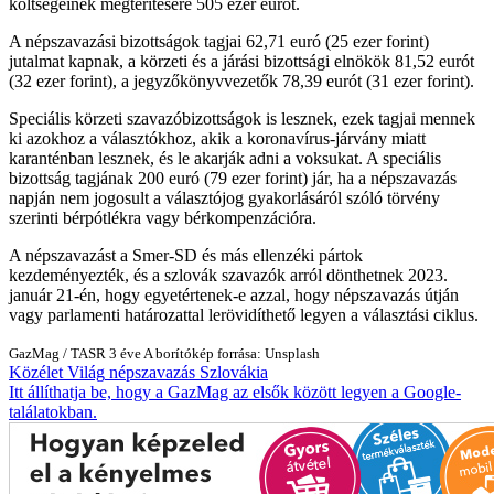
költségeinek megtérítésére 505 ezer eurót.
A népszavazási bizottságok tagjai 62,71 euró (25 ezer forint)
jutalmat kapnak, a körzeti és a járási bizottsági elnökök 81,52 eurót
(32 ezer forint), a jegyzőkönyvvezetők 78,39 eurót (31 ezer forint).
Speciális körzeti szavazóbizottságok is lesznek, ezek tagjai mennek
ki azokhoz a választókhoz, akik a koronavírus-járvány miatt
karanténban lesznek, és le akarják adni a voksukat. A speciális
bizottság tagjának 200 euró (79 ezer forint) jár, ha a népszavazás
napján nem jogosult a választójog gyakorlásáról szóló törvény
szerinti bérpótlékra vagy bérkompenzációra.
A népszavazást a Smer-SD és más ellenzéki pártok
kezdeményezték, és a szlovák szavazók arról dönthetnek 2023.
január 21-én, hogy egyetértenek-e azzal, hogy népszavazás útján
vagy parlamenti határozattal lerövidíthető legyen a választási ciklus.
GazMag
/
TASR
3 éve
A borítókép forrása: Unsplash
Közélet
Világ
népszavazás
Szlovákia
Itt állíthatja be, hogy a GazMag az elsők között legyen a Google-
találatokban.