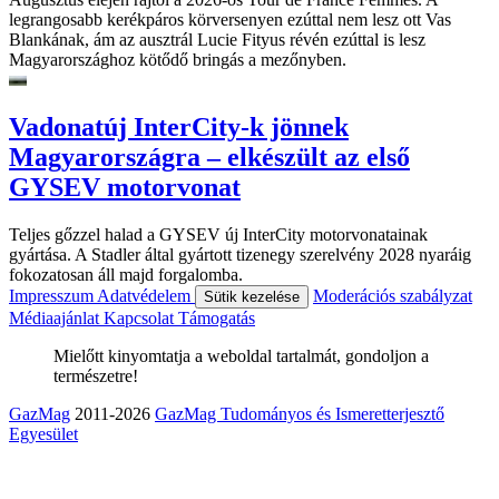
legrangosabb kerékpáros körversenyen ezúttal nem lesz ott Vas
Blankának, ám az ausztrál Lucie Fityus révén ezúttal is lesz
Magyarországhoz kötődő bringás a mezőnyben.
Vadonatúj InterCity-k jönnek
Magyarországra – elkészült az első
GYSEV motorvonat
Teljes gőzzel halad a GYSEV új InterCity motorvonatainak
gyártása. A Stadler által gyártott tizenegy szerelvény 2028 nyaráig
fokozatosan áll majd forgalomba.
Impresszum
Adatvédelem
Moderációs szabályzat
Sütik kezelése
Médiaajánlat
Kapcsolat
Támogatás
Mielőtt kinyomtatja a weboldal tartalmát, gondoljon a
természetre!
GazMag
2011-2026
GazMag Tudományos és Ismeretterjesztő
Egyesület