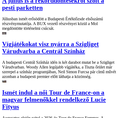
A július is a rekorddöntésekről szólt a
pesti parketten
Júliusban ismét erősödött a Budapesti Értéktőzsde elsőszámú
részvénymutatója. A BUX vezető részvényei közül a Mol
megdöntötte történelmi csúcsát.
Vígjátékokat visz nyárra a Szigliget
Várudvarba a Centrál Színház
A budapesti Centrál Színház idén is két darabot mutat be a Szigliget
Várudvarban. Woody Allen legújabb vígjátéka, a Tiszta őrület már
szerepel a színház programjában, Neil Simon Furcsa pár című művét
azonban a budapesti premier előtt láthatja a közönség.
Ismét indul a női Tour de France-on a
magyar felmenőkkel rendelkező Lucie
Fityus
Augusztus elején rajtol a 2026-ös Tour de France Femmes. A