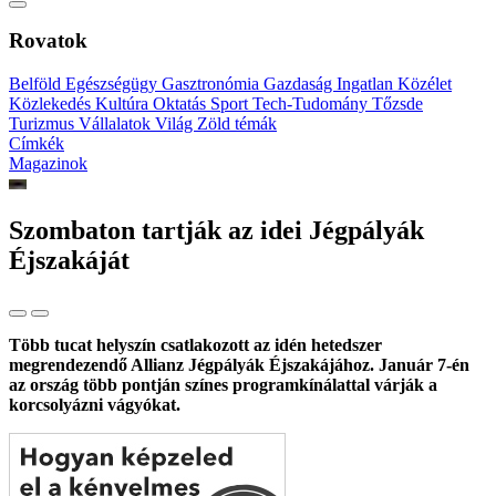
Rovatok
Belföld
Egészségügy
Gasztronómia
Gazdaság
Ingatlan
Közélet
Közlekedés
Kultúra
Oktatás
Sport
Tech-Tudomány
Tőzsde
Turizmus
Vállalatok
Világ
Zöld témák
Címkék
Magazinok
Szombaton tartják az idei Jégpályák
Éjszakáját
Több tucat helyszín csatlakozott az idén hetedszer
megrendezendő Allianz Jégpályák Éjszakájához. Január 7-én
az ország több pontján színes programkínálattal várják a
korcsolyázni vágyókat.