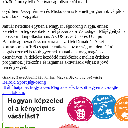
között Cooky Mix és kívánságműsor szól majd.
Győrben, Veszprémben és Miskolcon is kiemelt programok várják a
szórakozni vágyókat.
Január hetedike egyben a Magyar Jégkorong Napja, ennek
keretében a legkisebbek ismét játszanak a Városligeti Műjégpályán a
népszerű utánpótlástornán. Az U8-as és U10-es Utánpótlás
Bajnokság névadó szponzora a hazai McDonald’s. A két
korcsoportban 108 csapat jelentkezett az ország minden tájáról,
vagyis ezernél is több gyermek mutathatja meg magát az
eseményen. A délelőtt kezdődő mérkőzések mellett érdekes
programok, játékzóna és izgalmas aktivitások várják a jövő
reménységeit.
GazMag
3 éve
A borítókép forrása: Magyar Jégkorong Szövetség
Belföld
Sport
jégkorong
Itt állíthatja be, hogy a GazMag az elsők között legyen a Google-
találatokban.