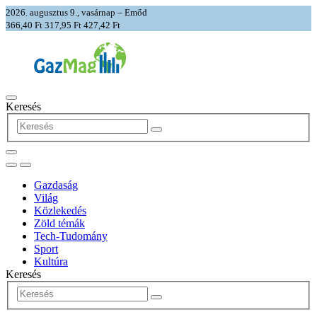
2026. augusztus 9., vasárnap – Emőd
366,40 Ft
317,95 Ft
427,42 Ft
Keresés
Gazdaság
Világ
Közlekedés
Zöld témák
Tech-Tudomány
Sport
Kultúra
Keresés