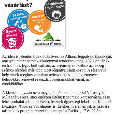
Az idén is jelentős érdeklődés övezi az Allianz Jégpályák Éjszakáját,
amelyet immár hetedik alkalommal rendeznek meg. 2023 január 7-
én hatalmas jeges buli várható, az eseménysorozathoz az ország
számos részéről már több tucat jégpálya csatlakozott. A résztvevő
helyszínek meghosszabbított nyitva tartással, kedvezményes
belépőkkel, zenével és gazdag programokkal várják az
érdeklődőket.
A kiemelt helyszín nem meglepő módon a budapesti Városligeti
Műjégpálya lesz, ahol egészen éjfélig lehet majd korcsolyázni, és ki
lehet próbálni a kapura lövést, lesznek ügyességi feladatok, Kahoot!
kvízjáték, Xbox és VR-élmény is. Értékes nyeremények is gazdára
találnak. A program részeként kitelepül a Rádió1, 17 és 20 óra