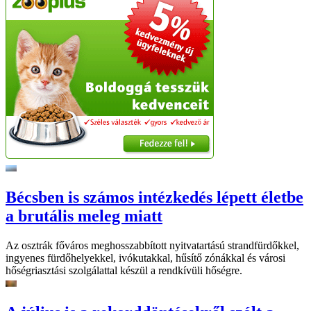
Bécsben is számos intézkedés lépett életbe
a brutális meleg miatt
Az osztrák főváros meghosszabbított nyitvatartású strandfürdőkkel,
ingyenes fürdőhelyekkel, ivókutakkal, hűsítő zónákkal és városi
hőségriasztási szolgálattal készül a rendkívüli hőségre.