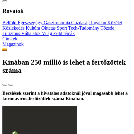
Rovatok
Belföld
Egészségügy
Gasztronómia
Gazdaság
Ingatlan
Közélet
Közlekedés
Kultúra
Oktatás
Sport
Tech-Tudomány
Tőzsde
Turizmus
Vállalatok
Világ
Zöld témák
Címkék
Magazinok
Kínában 250 millió is lehet a fertőzöttek
száma
Becslések szerint a hivatalos adatoknál jóval magasabb lehet a
koronavírus-fertőzöttek száma Kínában.