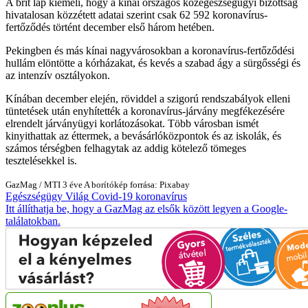
A brit lap kiemeli, hogy a kínai országos közegészségügyi bizottság
hivatalosan közzétett adatai szerint csak 62 592 koronavírus-
fertőződés történt december első három hetében.
Pekingben és más kínai nagyvárosokban a koronavírus-fertőződési
hullám elöntötte a kórházakat, és kevés a szabad ágy a sürgősségi és
az intenzív osztályokon.
Kínában december elején, röviddel a szigorú rendszabályok elleni
tüntetések után enyhítették a koronavírus-járvány megfékezésére
elrendelt járványügyi korlátozásokat. Több városban ismét
kinyithattak az éttermek, a bevásárlóközpontok és az iskolák, és
számos térségben felhagytak az addig kötelező tömeges
tesztelésekkel is.
GazMag
/
MTI
3 éve
A borítókép forrása: Pixabay
Egészségügy
Világ
Covid-19
koronavírus
Itt állíthatja be, hogy a GazMag az elsők között legyen a Google-
találatokban.