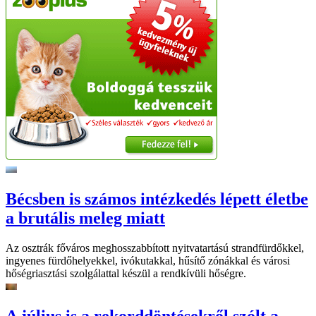
Bécsben is számos intézkedés lépett életbe
a brutális meleg miatt
Az osztrák főváros meghosszabbított nyitvatartású strandfürdőkkel,
ingyenes fürdőhelyekkel, ivókutakkal, hűsítő zónákkal és városi
hőségriasztási szolgálattal készül a rendkívüli hőségre.
A július is a rekorddöntésekről szólt a