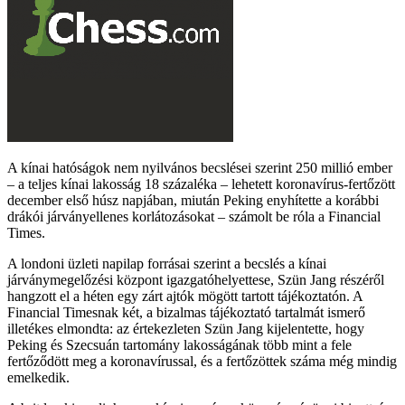
A kínai hatóságok nem nyilvános becslései szerint 250 millió ember
– a teljes kínai lakosság 18 százaléka – lehetett koronavírus-fertőzött
december első húsz napjában, miután Peking enyhítette a korábbi
drákói járványellenes korlátozásokat – számolt be róla a Financial
Times.
A londoni üzleti napilap forrásai szerint a becslés a kínai
járványmegelőzési központ igazgatóhelyettese, Szün Jang részéről
hangzott el a héten egy zárt ajtók mögött tartott tájékoztatón. A
Financial Timesnak két, a bizalmas tájékoztató tartalmát ismerő
illetékes elmondta: az értekezleten Szün Jang kijelentette, hogy
Peking és Szecsuán tartomány lakosságának több mint a fele
fertőződött meg a koronavírussal, és a fertőzöttek száma még mindig
emelkedik.