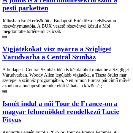
pesti parketten
Júliusban ismét erősödött a Budapesti Értéktőzsde elsőszámú
részvénymutatója. A BUX vezető részvényei közül a Mol
megdöntötte történelmi csúcsát.
Vígjátékokat visz nyárra a Szigliget
Várudvarba a Centrál Színház
A budapesti Centrál Színház idén is két darabot mutat be a Szigliget
Várudvarban. Woody Allen legújabb vígjátéka, a Tiszta őrület már
szerepel a színház programjában, Neil Simon Furcsa pár című művét
azonban a budapesti premier előtt láthatja a közönség.
Ismét indul a női Tour de France-on a
magyar felmenőkkel rendelkező Lucie
Fityus
Augusztus elején rajtol a 2026-ös Tour de France Femmes. A