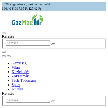
2026. augusztus 9., vasárnap – Emőd
366,40 Ft
317,95 Ft
427,42 Ft
Keresés
Gazdaság
Világ
Közlekedés
Zöld témák
Tech-Tudomány
Sport
Kultúra
Keresés