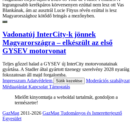
legrangosabb kerékpáros körversenyen ezúttal nem lesz ott Vas
Blankának, ám az ausztrál Lucie Fityus révén ezúttal is lesz
Magyarországhoz kötődő bringás a mezőnyben.
Vadonatúj InterCity-k jönnek
Magyarországra – elkészült az első
GYSEV motorvonat
Teljes gőzzel halad a GYSEV új InterCity motorvonatainak
gyártása. A Stadler által gyártott tizenegy szerelvény 2028 nyaráig
fokozatosan áll majd forgalomba.
Impresszum
Adatvédelem
Moderációs szabályzat
Sütik kezelése
Médiaajánlat
Kapcsolat
Támogatás
Mielőtt kinyomtatja a weboldal tartalmát, gondoljon a
természetre!
GazMag
2011-2026
GazMag Tudományos és Ismeretterjesztő
Egyesület