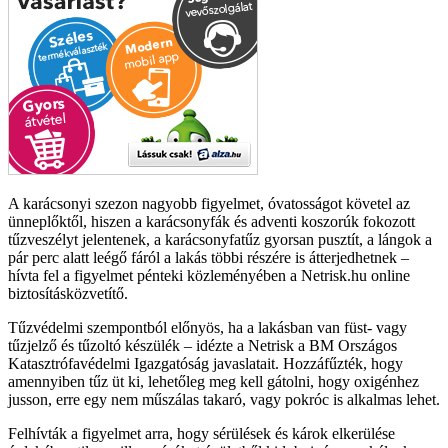
A karácsonyi szezon nagyobb figyelmet, óvatosságot követel az
ünneplőktől, hiszen a karácsonyfák és adventi koszorúk fokozott
tűzveszélyt jelentenek, a karácsonyfatűz gyorsan pusztít, a lángok a
pár perc alatt leégő fáról a lakás többi részére is átterjedhetnek –
hívta fel a figyelmet pénteki közleményében a Netrisk.hu online
biztosításközvetítő.
Tűzvédelmi szempontból előnyös, ha a lakásban van füst- vagy
tűzjelző és tűzoltó készülék – idézte a Netrisk a BM Országos
Katasztrófavédelmi Igazgatóság javaslatait. Hozzáfűzték, hogy
amennyiben tűz üt ki, lehetőleg meg kell gátolni, hogy oxigénhez
jusson, erre egy nem műszálas takaró, vagy pokróc is alkalmas lehet.
Felhívták a figyelmet arra, hogy sérülések és károk elkerülése