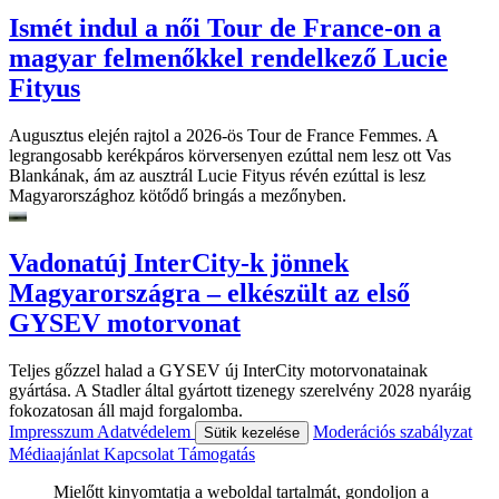
Ismét indul a női Tour de France-on a
magyar felmenőkkel rendelkező Lucie
Fityus
Augusztus elején rajtol a 2026-ös Tour de France Femmes. A
legrangosabb kerékpáros körversenyen ezúttal nem lesz ott Vas
Blankának, ám az ausztrál Lucie Fityus révén ezúttal is lesz
Magyarországhoz kötődő bringás a mezőnyben.
Vadonatúj InterCity-k jönnek
Magyarországra – elkészült az első
GYSEV motorvonat
Teljes gőzzel halad a GYSEV új InterCity motorvonatainak
gyártása. A Stadler által gyártott tizenegy szerelvény 2028 nyaráig
fokozatosan áll majd forgalomba.
Impresszum
Adatvédelem
Moderációs szabályzat
Sütik kezelése
Médiaajánlat
Kapcsolat
Támogatás
Mielőtt kinyomtatja a weboldal tartalmát, gondoljon a