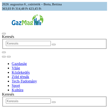
2026. augusztus 6., csütörtök – Berta, Bettina
363,03 Ft
314,48 Ft
423,45 Ft
Keresés
Gazdaság
Világ
Közlekedés
Zöld témák
Tech-Tudomány
Sport
Kultúra
Keresés