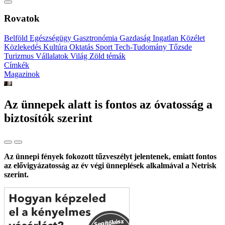
Rovatok
Belföld
Egészségügy
Gasztronómia
Gazdaság
Ingatlan
Közélet
Közlekedés
Kultúra
Oktatás
Sport
Tech-Tudomány
Tőzsde
Turizmus
Vállalatok
Világ
Zöld témák
Címkék
Magazinok
Az ünnepek alatt is fontos az óvatosság a
biztosítók szerint
Az ünnepi fények fokozott tűzveszélyt jelentenek, emiatt fontos
az elővigyázatosság az év végi ünneplések alkalmával a Netrisk
szerint.