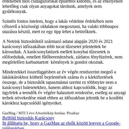
érdekében tilos csillagszórókat épületből kidobni, és az erkélyeken
lehetőleg csak olyan anyagokat tárolunk, amelyek nem
gyúlékonyak.
Szintén fontos intelem, hogy a lakás védelme érdekében nem
célszerű a közösségi oldalakon megosztani, ha valaki többnapos
utazásra készül, mert ez egy tipp lehet a betörőknek.
A Netrisk biztosítóktól származó adatai alapján 2020 és 2021
karácsonyi időszakában több tucat tűzesetet jelentettek be
károsultak. A karácsonyfatüzek mellett konyhai tűzesetek is
előfordultak, emellett fűtőberendezések, zárlatos fényfüzérek, nem
megfelelően karbantartott kémények is gondot okoztak.
Mindezekkel összefüggésben az év végén rendszerint megnő a
lakáskárokhoz köthető bejelentések száma és a kárkifizetések
összege, de a biztosítók tapasztalatai szerint ez többnyire nem a
karácsonyi balesetekhez, hanem ahhoz kapcsolódik, hogy az
ügyfelek a teendők év végére halasztott rendezése, esetleg az anyagi
terhek növekedése miatt ebben az időszakban jelentik be a korábbi
károkhoz kapcsolódó igényeiket.
GazMag
/
MTI
3 éve
A borítókép forrása: Pixabay
Belföld
biztosítás
Karácsony
Itt állíthatja be, hogy a GazMag az elsők között legyen a Google-
találatokban.