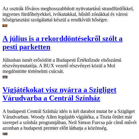
Az osztrák főváros meghosszabbított nyitvatartású strandfürdőkkel,
ingyenes fürdőhelyekkel, ivókutakkal, hűsítő zónákkal és városi
hőségriasztási szolgálattal készül a rendkívüli hőségre.
A július is a rekorddöntésekről szólt a
pesti parketten
Júliusban ismét erősödött a Budapesti Értéktőzsde elsőszámú
részvénymutatója. A BUX vezető részvényei közül a Mol
megdöntötte történelmi csúcsát.
Vígjátékokat visz nyárra a Szigliget
Várudvarba a Centrál Színház
A budapesti Centrál Színház idén is két darabot mutat be a Szigliget
Várudvarban. Woody Allen legújabb vígjátéka, a Tiszta őrület már
szerepel a színház programjában, Neil Simon Furcsa pár című művét
azonban a budapesti premier előtt láthatja a közönség.