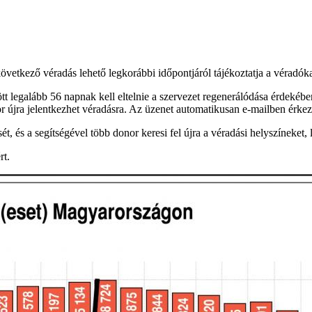
övetkező véradás lehető legkorábbi időpontjáról tájékoztatja a véradók
legalább 56 napnak kell eltelnie a szervezet regenerálódása érdekében.
onor újra jelentkezhet véradásra. Az üzenet automatikusan e-mailben érkez
ét, és a segítségével több donor keresi fel újra a véradási helyszíneket,
rt.