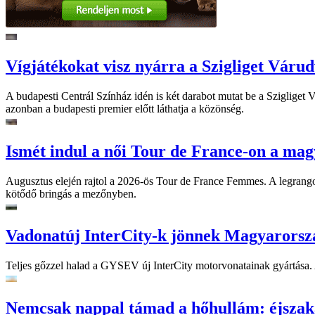
Vígjátékokat visz nyárra a Szigliget Váru
A budapesti Centrál Színház idén is két darabot mutat be a Szigliget
azonban a budapesti premier előtt láthatja a közönség.
Ismét indul a női Tour de France-on a mag
Augusztus elején rajtol a 2026-ös Tour de France Femmes. A legrango
kötődő bringás a mezőnyben.
Vadonatúj InterCity-k jönnek Magyarorsz
Teljes gőzzel halad a GYSEV új InterCity motorvonatainak gyártása. A
Nemcsak nappal támad a hőhullám: éjszaka