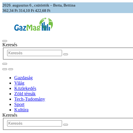
2026. augusztus 6., csütörtök – Berta, Bettina
362,34 Ft
314,10 Ft
422,68 Ft
Keresés
Gazdaság
Világ
Közlekedés
Zöld témák
Tech-Tudomány
Sport
Kultúra
Keresés