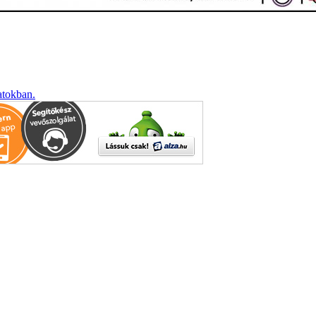
atokban.