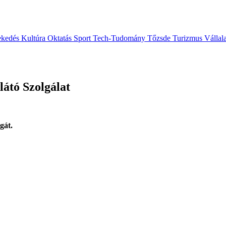
ekedés
Kultúra
Oktatás
Sport
Tech-Tudomány
Tőzsde
Turizmus
Vállal
látó Szolgálat
gát.