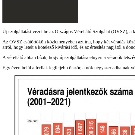
Új szolgáltatást vezet be az Országos Vérellátó Szolgálat (OVSZ), a k
Az OVSZ csütörtökön közleményében azt írta, hogy két véradás között 
arról, hogy letelt a kötelező kivárási idő, és az értesítés napjától a d
A vérellátó abban bízik, hogy új szolgáltatása elnyeri a véradók tetszés
Egy éven belül a férfiak legfeljebb ötször, a nők négyszer adhatnak vé