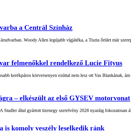
dvarba a Centrál Színház
 Várudvarban. Woody Allen legújabb vígjátéka, a Tiszta őrület már sze
yar felmenőkkel rendelkező Lucie Fityus
sabb kerékpáros körversenyen ezúttal nem lesz ott Vas Blankának, ám a
ágra – elkészült az első GYSEV motorvonat
 Stadler által gyártott tizenegy szerelvény 2028 nyaráig fokozatosan á
 is komoly veszély leselkedik ránk