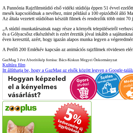
A Pannónia Rajzfilmstúdió első vidéki stúdiója éppen 51 évvel ezelő
mesék kapcsolódnak a nevéhez, mint például a 100 epizódból álló Ma
Az általa vezetett stúdióban készült filmek és rendezőik több mint 70 
A stúdió munkatársainak nagy része a környék településeiről verbuvál
és a Gólyacsősz elkészítését is ezért éreztük jóval inkább a sajátunkn
éven keresztül, azért, hogy igazán alapos munka legyen a végeredmén
A Petőfi 200 Emlékév kapcsán az animációs rajzfilmek rövidesen elé
GazMag
3 éve
A borítókép forrása: Bács-Kiskun Megyei Önkormányzat
Kultúra
film
Itt állíthatja be, hogy a GazMag az elsők között legyen a Google-talál