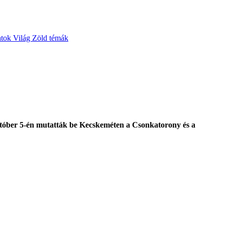
atok
Világ
Zöld témák
Október 5-én mutatták be Kecskeméten a Csonkatorony és a