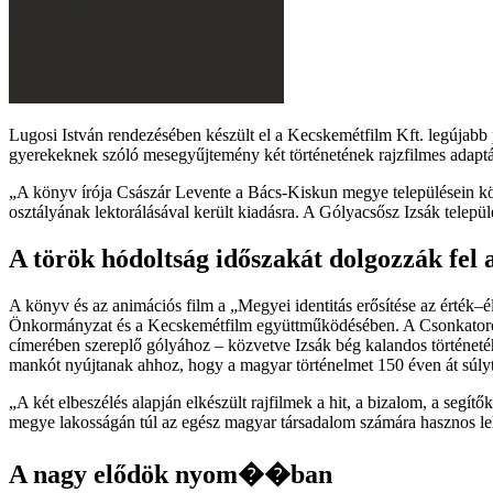
Lugosi István rendezésében készült el a Kecskemétfilm Kft. legújab
gyerekeknek szóló mesegyűjtemény két történetének rajzfilmes adaptá
A könyv írója Császár Levente a Bács-Kiskun megye településein kö
osztályának lektorálásával került kiadásra. A Gólyacsősz Izsák telep
A török hódoltság időszakát dolgozzák fel
A könyv és az animációs film a „Megyei identitás erősítése az érté
Önkormányzat és a Kecskemétfilm együttműködésében. A Csonkatorony 
címerében szereplő gólyához – közvetve Izsák bég kalandos történetéhe
mankót nyújtanak ahhoz, hogy a magyar történelmet 150 éven át súlytó
A két elbeszélés alapján elkészült rajfilmek a hit, a bizalom, a segí
megye lakosságán túl az egész magyar társadalom számára hasznos le
A nagy elődök nyom��ban