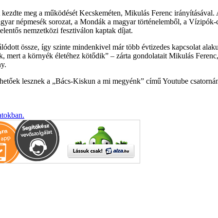
tt kezdte meg a működését Kecskeméten, Mikulás Ferenc irányításával. 
gyar népmesék sorozat, a Mondák a magyar történelemből, a Vízipók-c
jelentős nemzetközi fesztiválon kaptak díjat.
ódott össze, így szinte mindenkivel már több évtizedes kapcsolat alakul
ak, mert a környék életéhez kötődik
– zárta gondolatait Mikulás Ferenc, 
y.
rhetőek lesznek a „Bács-Kiskun a mi megyénk” című Youtube csatornán,
atokban.