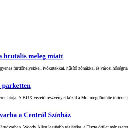
a brutális meleg miatt
yenes fürdőhelyekkel, ivókutakkal, hűsítő zónákkal és városi hőségriasz
i parketten
ymutatója. A BUX vezető részvényei közül a Mol megdöntötte történelm
dvarba a Centrál Színház
 Várudvarban. Woody Allen legújabb vígjátéka, a Tiszta őrület már sze