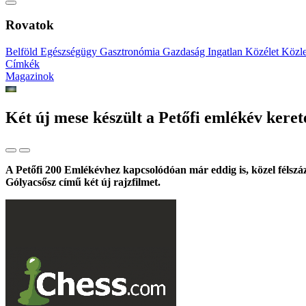
Rovatok
Belföld
Egészségügy
Gasztronómia
Gazdaság
Ingatlan
Közélet
Közl
Címkék
Magazinok
Két új mese készült a Petőfi emlékév kere
A Petőfi 200 Emlékévhez kapcsolódóan már eddig is, közel félsz
Gólyacsősz című két új rajzfilmet.