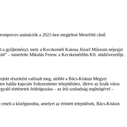
 háromperces animációk a 2021-ben megjelent Meseföld című
 el a gyűjteményt, mely a Kecskeméti Katona József Múzeum néprajzi
pül
– ismertette Mikulás Ferenc a Kecskemétfilm Kft. stúdióvezetője.
rojekt részeként valósult meg, utóbbi a Bács-Kiskun Megyei
alála kapcsán Soltszentimre településhez, illetve az Izsák város
gyaló történetek feldolgozása – az írói szabadság segítségével –
eit emeli a középpontba, amelyet az érintett települések, Bács-Kiskun