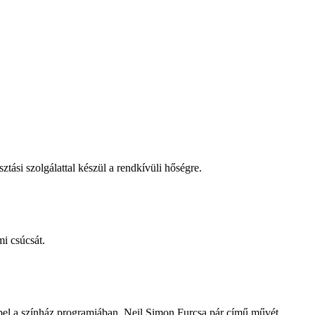
tási szolgálattal készül a rendkívüli hőségre.
i csúcsát.
repel a színház programjában, Neil Simon Furcsa pár című művét