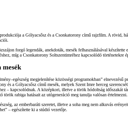
b produkciója a Gólyacsősz és a Csonkatorony című rajzfilm. A rövid,
ciói.
zszájon forgó legendák, anekdoták, mesék felhasználásával készítette
üléshez, míg a Csonkatorony Soltszentimréhez kapcsolódó történetekre é
 a mesék
k–élmény–egészség megjelenítése közösségi programokban” elnevezésű p
és a Gólyacsősz című mesék, melyek Szent Imre herceg szerencsétlen h
z – kapcsolódnak. A középkori, illetve a török hódoltság időszakát tár
 török rabiga hatásait az utógeneráció meg tanulja valósan értelmezni.
tőkészség, az emberbaráti szeretet, illetve a soha meg nem alkuvás erény
het
– egészítette ki a stúdió vezetője.