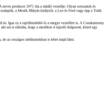
A neves producer 1971 óta a stúdió vezetője. Olyan sorozatok és
sodapók, a Mesék Mátyás királyról, a Leo és Fred vagy épp a Toldi.
t ki. Igaz ez a rajzfilmstúdió és a megye vezetőire is. A Csonkatorony
aki azt is elárulta, hogy a meséken 4 rajzoló dolgozott, közel egy
 de az országos médiumokban is lehet majd látni.