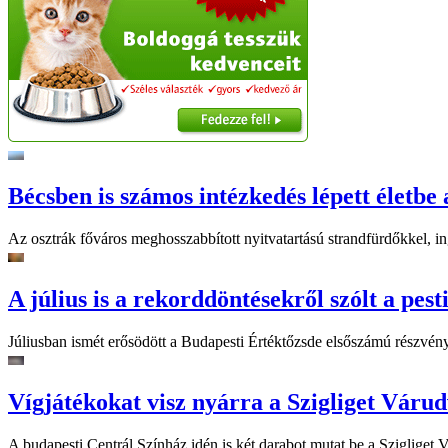
Bécsben is számos intézkedés lépett életbe 
Az osztrák főváros meghosszabbított nyitvatartású strandfürdőkkel, ing
A július is a rekorddöntésekről szólt a pest
Júliusban ismét erősödött a Budapesti Értéktőzsde elsőszámú részvén
Vígjátékokat visz nyárra a Szigliget Váru
A budapesti Centrál Színház idén is két darabot mutat be a Szigliget