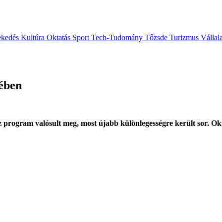
ekedés
Kultúra
Oktatás
Sport
Tech-Tudomány
Tőzsde
Turizmus
Vállal
tében
áz program valósult meg, most újabb különlegességre került sor. 