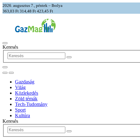
2026. augusztus 7., péntek – Ibolya
363,03 Ft
314,48 Ft
423,45 Ft
Keresés
Gazdaság
Világ
Közlekedés
Zöld témák
Tech-Tudomány
Sport
Kultúra
Keresés