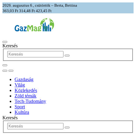
2026. augusztus 6., csütörtök – Berta, Bettina
363,03 Ft
314,48 Ft
423,45 Ft
Keresés
Gazdaság
Világ
Közlekedés
Zöld témák
Tech-Tudomány
Sport
Kultúra
Keresés