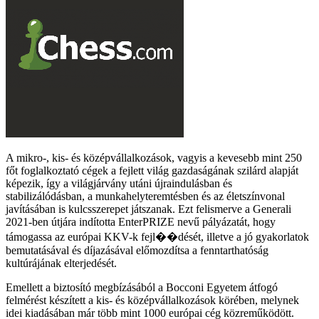
A mikro-, kis- és középvállalkozások, vagyis a kevesebb mint 250
főt foglalkoztató cégek a fejlett világ gazdaságának szilárd alapját
képezik, így a világjárvány utáni újraindulásban és
stabilizálódásban, a munkahelyteremtésben és az életszínvonal
javításában is kulcsszerepet játszanak. Ezt felismerve a Generali
2021-ben útjára indította EnterPRIZE nevű pályázatát, hogy
támogassa az európai KKV-k fejl��dését, illetve a jó gyakorlatok
bemutatásával és díjazásával előmozdítsa a fenntarthatóság
kultúrájának elterjedését.
Emellett a biztosító megbízásából a Bocconi Egyetem átfogó
felmérést készített a kis- és középvállalkozások körében, melynek
idei kiadásában már több mint 1000 európai cég közreműködött.