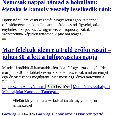
Nemcsak nappal támad a hőhullám:
éjszaka is komoly veszély leselkedik ránk
Újabb hőhullám veszi kezdetét Magyarországon. A nappali
csúcshőmérsékletek mellett arra is érdemes odafigyelni, ad-e
enyhülést az éjszaka. Az úgynevezett trópusi éjszakák alatt
szervezetünk képtelen rendesen kipihenni magát.
Már feléltük idénre a Föld erőforrásait –
július 30-a lett a túlfogyasztás napja
Minden korábbinál hamarabb elértük a túlfogyasztás napját. Idén
már július 30-tól többet veszünk ki a természetből, mint amennyit
egy év alatt képes megújítani. Már most 20,6 évvel tartozunk a
Földnek.
Impresszum
Adatvédelem
Moderációs szabályzat
Sütik kezelése
Médiaajánlat
Kapcsolat
Támogatás
Mielőtt kinyomtatja a weboldal tartalmát, gondoljon a
természetre!
GazMag
2011-2026
GazMag Tudományos és Ismeretterjesztő