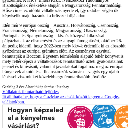
győzelmet. A KKV EnterPRIZE Nemzetközi Tudományos
Bizottságának értékelése alapján a Magyarország Fenntarthatósági
Hőse címet ez utóbbi vállalkozás nyerte el, így október végén ők
képviselik majd hazánkat a brüsszeli díjátadón.
Idén már 9 európai ország – Ausztria, Horvátország, Csehország,
Franciaország, Németország, Magyarország, Olaszország,
Portugália és Spanyolország – kis- és középvállalkozásai
pályázhattak az elismerésért és az anyagi támogatásért, október 26-
án pedig kiderül, hogy 2022-ben mely kkv-k érdemlik ki az abszolút
győzelmet az európai grémium előtt. Az eseményen egyúttal
bemutatják a Bocconi Egyetem felmérésén alapuló fehér könyvet is,
mely feltérképezi a vállalkozások fenntartható üzleti gyakorlatainak
jelenét és kihívásait, valamint javaslatokat fogalmaz meg az európai
irányelvek alkotói és a finanszírozók számára – vagyis egy újabb
lépéssel visz minket közelebb egy fenntarthatóbb jövőhöz.
GazMag
3 éve
A borítókép forrása: Pixabay
Vállalatok
fenntartható fejlődés
Itt állíthatja be, hogy a GazMag az elsők között legyen a Google-
találatokban.