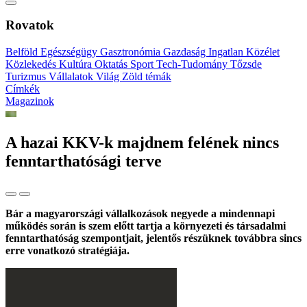
Rovatok
Belföld
Egészségügy
Gasztronómia
Gazdaság
Ingatlan
Közélet
Közlekedés
Kultúra
Oktatás
Sport
Tech-Tudomány
Tőzsde
Turizmus
Vállalatok
Világ
Zöld témák
Címkék
Magazinok
A hazai KKV-k majdnem felének nincs
fenntarthatósági terve
Bár a magyarországi vállalkozások negyede a mindennapi
működés során is szem előtt tartja a környezeti és társadalmi
fenntarthatóság szempontjait, jelentős részüknek továbbra sincs
erre vonatkozó stratégiája.