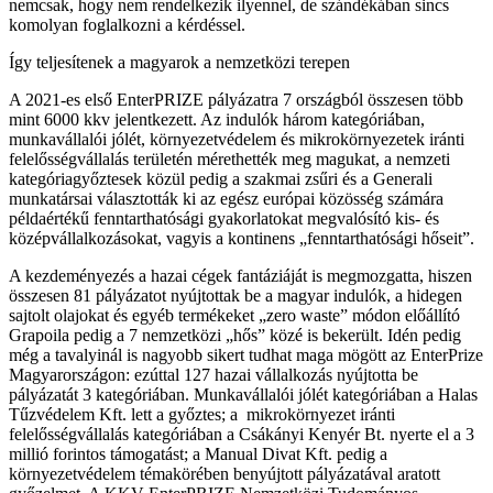
nemcsak, hogy nem rendelkezik ilyennel, de szándékában sincs
komolyan foglalkozni a kérdéssel.
Így teljesítenek a magyarok a nemzetközi terepen
A 2021-es első EnterPRIZE pályázatra 7 országból összesen több
mint 6000 kkv jelentkezett. Az indulók három kategóriában,
munkavállalói jólét, környezetvédelem és mikrokörnyezetek iránti
felelősségvállalás területén mérethették meg magukat, a nemzeti
kategóriagyőztesek közül pedig a szakmai zsűri és a Generali
munkatársai választották ki az egész európai közösség számára
példaértékű fenntarthatósági gyakorlatokat megvalósító kis- és
középvállalkozásokat, vagyis a kontinens „fenntarthatósági hőseit”.
A kezdeményezés a hazai cégek fantáziáját is megmozgatta, hiszen
összesen 81 pályázatot nyújtottak be a magyar indulók, a hidegen
sajtolt olajokat és egyéb termékeket „zero waste” módon előállító
Grapoila pedig a 7 nemzetközi „hős” közé is bekerült. Idén pedig
még a tavalyinál is nagyobb sikert tudhat maga mögött az EnterPrize
Magyarországon: ezúttal 127 hazai vállalkozás nyújtotta be
pályázatát 3 kategóriában. Munkavállalói jólét kategóriában a Halas
Tűzvédelem Kft. lett a győztes; a mikrokörnyezet iránti
felelősségvállalás kategóriában a Csákányi Kenyér Bt. nyerte el a 3
millió forintos támogatást; a Manual Divat Kft. pedig a
környezetvédelem témakörében benyújtott pályázatával aratott