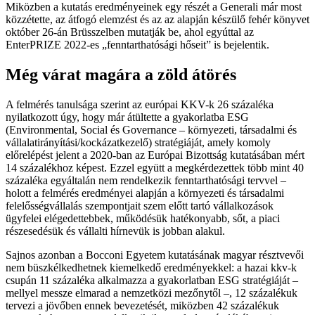
Miközben a kutatás eredményeinek egy részét a Generali már most
közzétette, az átfogó elemzést és az az alapján készülő fehér könyvet
október 26-án Brüsszelben mutatják be, ahol egyúttal az
EnterPRIZE 2022-es „fenntarthatósági hőseit” is bejelentik.
Még várat magára a zöld átörés
A felmérés tanulsága szerint az európai KKV-k 26 százaléka
nyilatkozott úgy, hogy már átültette a gyakorlatba ESG
(Environmental, Social és Governance – környezeti, társadalmi és
vállalatirányítási/kockázatkezelő) stratégiáját, amely komoly
előrelépést jelent a 2020-ban az Európai Bizottság kutatásában mért
14 százalékhoz képest. Ezzel együtt a megkérdezettek több mint 40
százaléka egyáltalán nem rendelkezik fenntarthatósági tervvel –
holott a felmérés eredményei alapján a környezeti és társadalmi
felelősségvállalás szempontjait szem előtt tartó vállalkozások
ügyfelei elégedettebbek, működésük hatékonyabb, sőt, a piaci
részesedésük és vállalti hírnevük is jobban alakul.
Sajnos azonban a Bocconi Egyetem kutatásának magyar résztvevői
nem büszkélkedhetnek kiemelkedő eredményekkel: a hazai kkv-k
csupán 11 százaléka alkalmazza a gyakorlatban ESG stratégiáját –
mellyel messze elmarad a nemzetközi mezőnytől –, 12 százalékuk
tervezi a jövőben ennek bevezetését, miközben 42 százalékuk