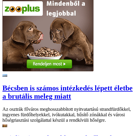
Bécsben is számos intézkedés lépett életbe
a brutális meleg miatt
Az osztrák főváros meghosszabbított nyitvatartású strandfürdőkkel,
ingyenes fürdőhelyekkel, ivókutakkal, hűsítő zónákkal és városi
hőségriasztási szolgálattal készül a rendkívüli hőségre.