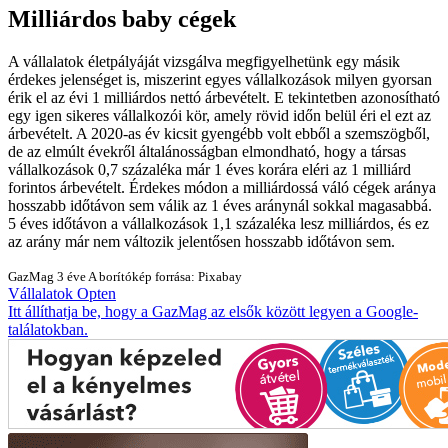
Milliárdos baby cégek
A vállalatok életpályáját vizsgálva megfigyelhetünk egy másik
érdekes jelenséget is, miszerint egyes vállalkozások milyen gyorsan
érik el az évi 1 milliárdos nettó árbevételt. E tekintetben azonosítható
egy igen sikeres vállalkozói kör, amely rövid időn belül éri el ezt az
árbevételt. A 2020-as év kicsit gyengébb volt ebből a szemszögből,
de az elmúlt évekről általánosságban elmondható, hogy a társas
vállalkozások 0,7 százaléka már 1 éves korára eléri az 1 milliárd
forintos árbevételt. Érdekes módon a milliárdossá váló cégek aránya
hosszabb időtávon sem válik az 1 éves aránynál sokkal magasabbá.
5 éves időtávon a vállalkozások 1,1 százaléka lesz milliárdos, és ez
az arány már nem változik jelentősen hosszabb időtávon sem.
GazMag
3 éve
A borítókép forrása: Pixabay
Vállalatok
Opten
Itt állíthatja be, hogy a GazMag az elsők között legyen a Google-
találatokban.