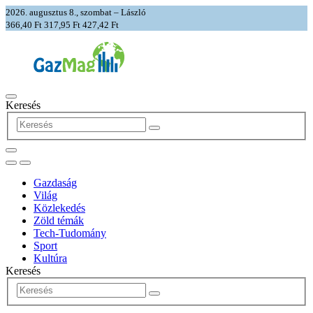
2026. augusztus 8., szombat – László
366,40 Ft
317,95 Ft
427,42 Ft
Keresés
Gazdaság
Világ
Közlekedés
Zöld témák
Tech-Tudomány
Sport
Kultúra
Keresés