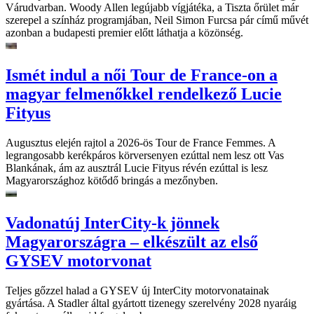
Várudvarban. Woody Allen legújabb vígjátéka, a Tiszta őrület már
szerepel a színház programjában, Neil Simon Furcsa pár című művét
azonban a budapesti premier előtt láthatja a közönség.
Ismét indul a női Tour de France-on a
magyar felmenőkkel rendelkező Lucie
Fityus
Augusztus elején rajtol a 2026-ös Tour de France Femmes. A
legrangosabb kerékpáros körversenyen ezúttal nem lesz ott Vas
Blankának, ám az ausztrál Lucie Fityus révén ezúttal is lesz
Magyarországhoz kötődő bringás a mezőnyben.
Vadonatúj InterCity-k jönnek
Magyarországra – elkészült az első
GYSEV motorvonat
Teljes gőzzel halad a GYSEV új InterCity motorvonatainak
gyártása. A Stadler által gyártott tizenegy szerelvény 2028 nyaráig