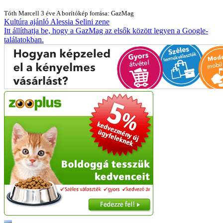
Tóth Marcell
3 éve
A borítókép forrása: GazMag
Kultúra
ajánló
Alessia Selini
zene
Itt állíthatja be, hogy a GazMag az elsők között legyen a Google-
találatokban.