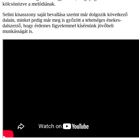
kölcsönözve a melódiának.
Selini kisasszony saját bevallása szerint már dolgozik következő
dalain, minket pedig már meg is győzött a tehetséges énekes-
dalszerző, hogy érdemes figyelemmel kísérnünk jövőbeli
munkásságát is.