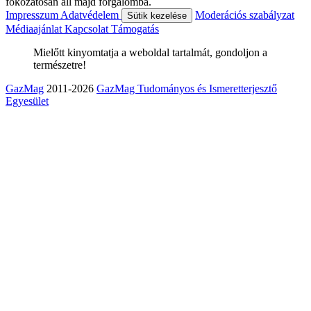
fokozatosan áll majd forgalomba.
Impresszum
Adatvédelem
Moderációs szabályzat
Sütik kezelése
Médiaajánlat
Kapcsolat
Támogatás
Mielőtt kinyomtatja a weboldal tartalmát, gondoljon a
természetre!
GazMag
2011-2026
GazMag Tudományos és Ismeretterjesztő
Egyesület