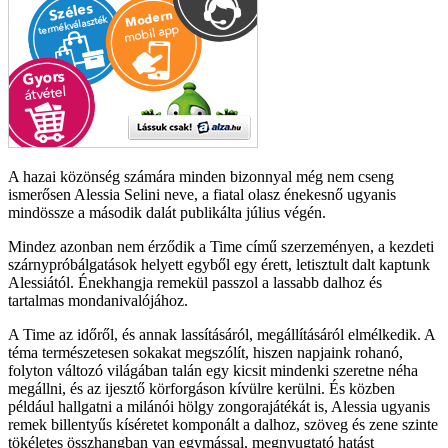
A hazai közönség számára minden bizonnyal még nem cseng
ismerősen Alessia Selini neve, a fiatal olasz énekesnő ugyanis
mindössze a második dalát publikálta július végén.
Mindez azonban nem érződik a Time című szerzeményen, a kezdeti
szárnypróbálgatások helyett egyből egy érett, letisztult dalt kaptunk
Alessiától. Énekhangja remekül passzol a lassabb dalhoz és
tartalmas mondanivalójához.
A Time az időről, és annak lassításáról, megállításáról elmélkedik. A
téma természetesen sokakat megszólít, hiszen napjaink rohanó,
folyton változó világában talán egy kicsit mindenki szeretne néha
megállni, és az ijesztő körforgáson kívülre kerülni. És közben
például hallgatni a milánói hölgy zongorajátékát is, Alessia ugyanis
remek billentyűs kíséretet komponált a dalhoz, szöveg és zene szinte
tökéletes összhangban van egymással, megnyugtató hatást