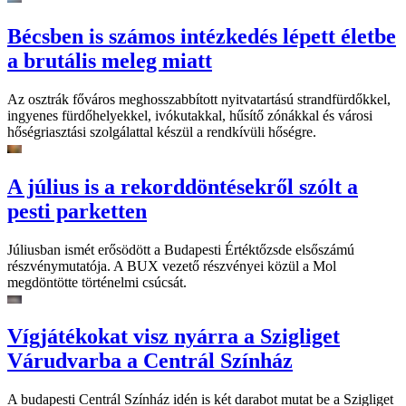
Bécsben is számos intézkedés lépett életbe
a brutális meleg miatt
Az osztrák főváros meghosszabbított nyitvatartású strandfürdőkkel,
ingyenes fürdőhelyekkel, ivókutakkal, hűsítő zónákkal és városi
hőségriasztási szolgálattal készül a rendkívüli hőségre.
A július is a rekorddöntésekről szólt a
pesti parketten
Júliusban ismét erősödött a Budapesti Értéktőzsde elsőszámú
részvénymutatója. A BUX vezető részvényei közül a Mol
megdöntötte történelmi csúcsát.
Vígjátékokat visz nyárra a Szigliget
Várudvarba a Centrál Színház
A budapesti Centrál Színház idén is két darabot mutat be a Szigliget