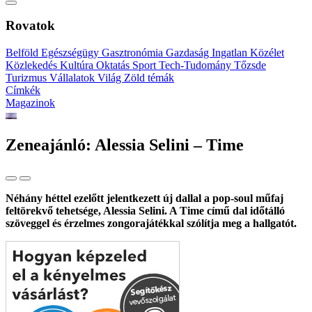
Rovatok
Belföld
Egészségügy
Gasztronómia
Gazdaság
Ingatlan
Közélet
Közlekedés
Kultúra
Oktatás
Sport
Tech-Tudomány
Tőzsde
Turizmus
Vállalatok
Világ
Zöld témák
Címkék
Magazinok
Zeneajánló: Alessia Selini – Time
Néhány héttel ezelőtt jelentkezett új dallal a pop-soul műfaj
feltörekvő tehetsége, Alessia Selini. A Time című dal időtálló
szöveggel és érzelmes zongorajátékkal szólítja meg a hallgatót.