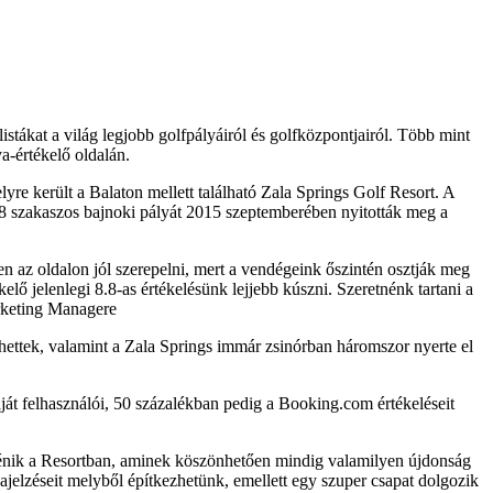
stákat a világ legjobb golfpályáiról és golfközpontjairól. Több mint
a-értékelő oldalán.
re került a Balaton mellett található Zala Springs Golf Resort. A
, 18 szakaszos bajnoki pályát 2015 szeptemberében nyitották meg a
en az oldalon jól szerepelni, mert a vendégeink őszintén osztják meg
lő jelenlegi 8.8-as értékelésünk lejjebb kúszni. Szeretnénk tartani a
arketing Managere
ettek, valamint a Zala Springs immár zsinórban háromszor nyerte el
saját felhasználói, 50 százalékban pedig a Booking.com értékeléseit
rténik a Resortban, aminek köszönhetően mindig valamilyen újdonság
jelzéseit melyből építkezhetünk, emellett egy szuper csapat dolgozik