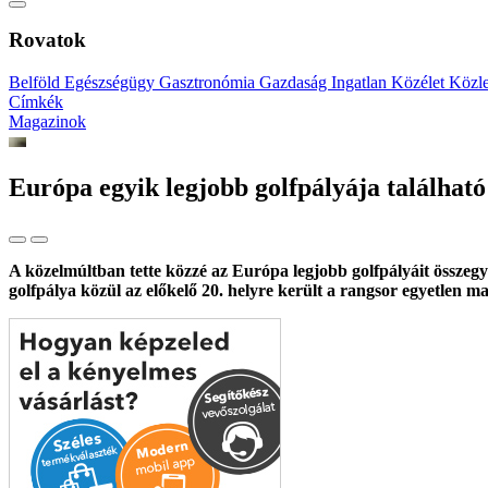
Rovatok
Belföld
Egészségügy
Gasztronómia
Gazdaság
Ingatlan
Közélet
Közl
Címkék
Magazinok
Európa egyik legjobb golfpályája találhat
A közelmúltban tette közzé az Európa legjobb golfpályáit összeg
golfpálya közül az előkelő 20. helyre került a rangsor egyetlen m