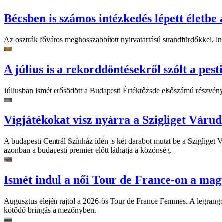
Bécsben is számos intézkedés lépett életbe 
Az osztrák főváros meghosszabbított nyitvatartású strandfürdőkkel, ing
A július is a rekorddöntésekről szólt a pest
Júliusban ismét erősödött a Budapesti Értéktőzsde elsőszámú részvén
Vígjátékokat visz nyárra a Szigliget Váru
A budapesti Centrál Színház idén is két darabot mutat be a Szigliget
azonban a budapesti premier előtt láthatja a közönség.
Ismét indul a női Tour de France-on a mag
Augusztus elején rajtol a 2026-ös Tour de France Femmes. A legrango
kötődő bringás a mezőnyben.