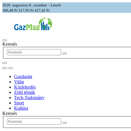
2026. augusztus 8., szombat – László
366,40 Ft
317,95 Ft
427,42 Ft
Keresés
Gazdaság
Világ
Közlekedés
Zöld témák
Tech-Tudomány
Sport
Kultúra
Keresés