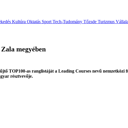
ekedés
Kultúra
Oktatás
Sport
Tech-Tudomány
Tőzsde
Turizmus
Vállal
ó Zala megyében
yűjtő TOP100-as ranglistáját a Leading Courses nevű nemzetközi fü
agyar résztvevője.