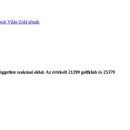
atok
Világ
Zöld témák
ggetlen szakmai oldal. Az értékelt 21299 golfklub és 25379