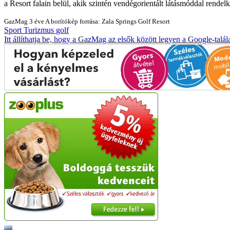
a Resort falain belül, akik szintén vendégorientált látásmóddal rende
GazMag
3 éve
A borítókép forrása: Zala Springs Golf Resort
Sport
Turizmus
golf
Itt állíthatja be, hogy a GazMag az elsők között legyen a Google-talál