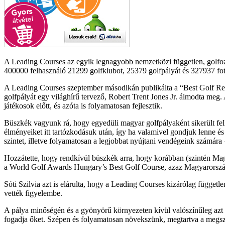
A Leading Courses az egyik legnagyobb nemzetközi független, golfozók 
400000 felhasználó 21299 golfklubot, 25379 golfpályát és 327937 fot
A Leading Courses szeptember másodikán publikálta a “Best Golf Resor
golfpályát egy világhírű tervező, Robert Trent Jones Jr. álmodta meg.
játékosok előtt, és azóta is folyamatosan fejlesztik.
Büszkék vagyunk rá, hogy egyedüli magyar golfpályaként sikerült felke
élményeiket itt tartózkodásuk után, így ha valamivel gondjuk lenne és
szintet, illetve folyamatosan a legjobbat nyújtani vendégeink számára
Hozzátette, hogy rendkívül büszkék arra, hogy korábban (szintén Mag
a World Golf Awards Hungary’s Best Golf Course, azaz Magyarország
Sóti Szilvia azt is elárulta, hogy a Leading Courses kizárólag függetl
vették figyelembe.
A pálya minőségén és a gyönyörű környezeten kívül valószínűleg azt 
fogadja őket. Szépen és folyamatosan növekszünk, megtartva a megszo