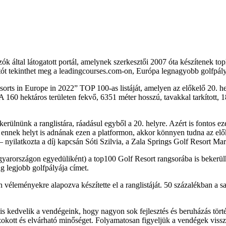
által látogatott portál, amelynek szerkesztői 2007 óta készítenek topli
ót tekinthet meg a leadingcourses.com-on, Európa legnagyobb golfpály
ts in Europe in 2022” TOP 100-as listáját, amelyen az előkelő 20. hely
 A 160 hektáros területen fekvő, 6351 méter hosszú, tavakkal tarkított
rülnünk a ranglistára, ráadásul egyből a 20. helyre. Azért is fontos ez
 ennek helyt is adnának ezen a platformon, akkor könnyen tudna az előke
 – nyilatkozta a díj kapcsán Sóti Szilvia, a Zala Springs Golf Resort M
yarországon egyedüliként) a top100 Golf Resort rangsorába is bekerülh
 legjobb golfpályája címet.
en véleményekre alapozva készítette el a ranglistáját. 50 százalékban a 
is kedvelik a vendégeink, hogy nagyon sok fejlesztés és beruházás tö
kott és elvárható minőséget. Folyamatosan figyeljük a vendégek vissza