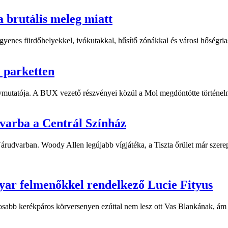
a brutális meleg miatt
yenes fürdőhelyekkel, ivókutakkal, hűsítő zónákkal és városi hőségriasz
i parketten
ymutatója. A BUX vezető részvényei közül a Mol megdöntötte történelm
dvarba a Centrál Színház
 Várudvarban. Woody Allen legújabb vígjátéka, a Tiszta őrület már sze
yar felmenőkkel rendelkező Lucie Fityus
sabb kerékpáros körversenyen ezúttal nem lesz ott Vas Blankának, ám a