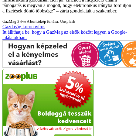
támogatás is megvan a mögött, hogy elektronikus irányba forduljon
a fizetések döntő többsége
– zárta gondolatait a szakember.
GazMag
3 éve
A borítókép forrása: Unsplash
Gazdaság
koronavírus
Itt állíthatja be, hogy a GazMag az elsők között legyen a Google-
találatokban.