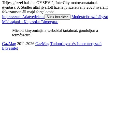
Teljes gőzzel halad a GYSEV új InterCity motorvonatainak
gyártása. A Stadler által gyártott tizenegy szerelvény 2028 nyaráig
fokozatosan áll majd forgalomba.
Impresszum
Adatvédelem
Moderációs szabályzat
Sütik kezelése
Médiaajánlat
Kapcsolat
Támogatás
Mielőtt kinyomtatja a weboldal tartalmát, gondoljon a
természetre!
GazMag
2011-2026
GazMag Tudományos és Ismeretterjesztő
Egyesület