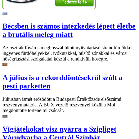
Bécsben is számos intézkedés lépett életbe
a brutális meleg miatt
Az osztrák főváros meghosszabbított nyitvatartású strandfürdőkkel,
ingyenes fürdőhelyekkel, ivókutakkal, hűsítő zónákkal és városi
hőségriasztási szolgálattal készül a rendkívüli hőségre.
A július is a rekorddöntésekről szólt a
pesti parketten
Júliusban ismét erősödött a Budapesti Értéktőzsde elsőszámú
részvénymutatója. A BUX vezető részvényei közül a Mol
megdöntötte történelmi csúcsát.
Vígjátékokat visz nyárra a Szigliget
Várudvarba a Centrál Színház