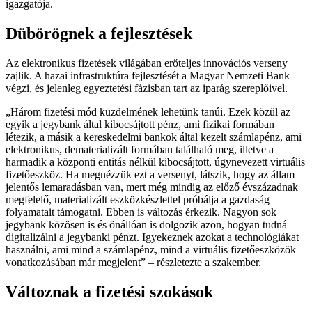
igazgatója.
Dübörögnek a fejlesztések
Az elektronikus fizetések világában erőteljes innovációs verseny
zajlik. A hazai infrastruktúra fejlesztését a Magyar Nemzeti Bank
végzi, és jelenleg egyeztetési fázisban tart az iparág szereplőivel.
Három fizetési mód küzdelmének lehetünk tanúi. Ezek közül az
egyik a jegybank által kibocsájtott pénz, ami fizikai formában
létezik, a másik a kereskedelmi bankok által kezelt számlapénz, ami
elektronikus, dematerializált formában található meg, illetve a
harmadik a központi entitás nélkül kibocsájtott, úgynevezett virtuális
fizetőeszköz. Ha megnézzük ezt a versenyt, látszik, hogy az állam
jelentős lemaradásban van, mert még mindig az előző évszázadnak
megfelelő, materializált eszközkészlettel próbálja a gazdaság
folyamatait támogatni. Ebben is változás érkezik. Nagyon sok
jegybank közösen is és önállóan is dolgozik azon, hogyan tudná
digitalizálni a jegybanki pénzt. Igyekeznek azokat a technológiákat
használni, ami mind a számlapénz, mind a virtuális fizetőeszközök
vonatkozásában már megjelent
– részletezte a szakember.
Változnak a fizetési szokások