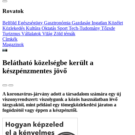
Rovatok
Belföld
Egészségügy
Gasztronómia
Gazdaság
Ingatlan
Közélet
Közlekedés
Kultúra
Oktatás
Sport
Tech-Tudomány
Tőzsde
Turizmus
Vállalatok
Világ
Zöld témák
Címkék
Magazinok
Belátható közelségbe került a
készpénzmentes jövő
A koronavírus-járvány adott a társadalom számára egy új
viszonyrendszert: viszolygunk a közös használatban lévő
tárgyaktól, mint például egy tömegközlekedési járaton a
fogódzótól vagy éppen a készpénztől.