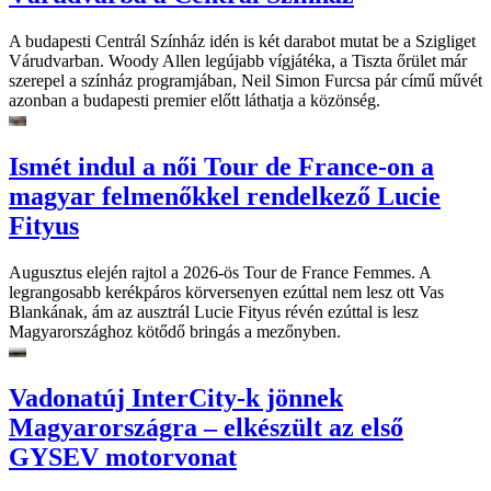
A budapesti Centrál Színház idén is két darabot mutat be a Szigliget
Várudvarban. Woody Allen legújabb vígjátéka, a Tiszta őrület már
szerepel a színház programjában, Neil Simon Furcsa pár című művét
azonban a budapesti premier előtt láthatja a közönség.
Ismét indul a női Tour de France-on a
magyar felmenőkkel rendelkező Lucie
Fityus
Augusztus elején rajtol a 2026-ös Tour de France Femmes. A
legrangosabb kerékpáros körversenyen ezúttal nem lesz ott Vas
Blankának, ám az ausztrál Lucie Fityus révén ezúttal is lesz
Magyarországhoz kötődő bringás a mezőnyben.
Vadonatúj InterCity-k jönnek
Magyarországra – elkészült az első
GYSEV motorvonat