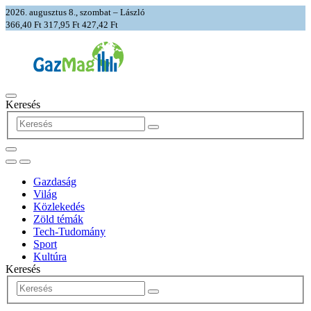
2026. augusztus 8., szombat – László
366,40 Ft
317,95 Ft
427,42 Ft
Keresés
Gazdaság
Világ
Közlekedés
Zöld témák
Tech-Tudomány
Sport
Kultúra
Keresés