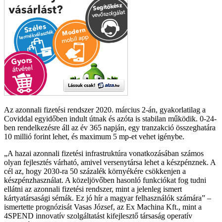
Az azonnali fizetési rendszer 2020. március 2-án, gyakorlatilag a
Coviddal egyidőben indult útnak és azóta is stabilan működik. 0-24-
ben rendelkezésre áll az év 365 napján, egy tranzakció összeghatára
10 millió forint lehet, és maximum 5 mp-et vehet igénybe.
A hazai azonnali fizetési infrastruktúra vonatkozásában számos
olyan fejlesztés várható, amivel versenytársa lehet a készpénznek. A
cél az, hogy 2030-ra 50 százalék környékére csökkenjen a
készpénzhasználat. A közeljövőben hasonló funkciókat fog tudni
ellátni az azonnali fizetési rendszer, mint a jelenleg ismert
kártyatársasági sémák. Ez jó hír a magyar felhasználók számára
–
ismertette prognózisát Vasas József, az Ex Machina Kft., mint a
4SPEND innovatív szolgáltatást kifejlesztő társaság operatív