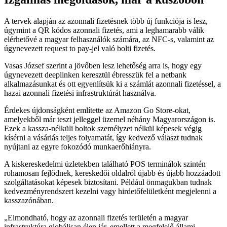
A tervek alapján az azonnali fizetésnek több új funkciója is lesz,
úgymint a QR kódos azonnali fizetés, ami a leghamarabb válik
elérhetővé a magyar felhasználók számára, az NFC-s, valamint az
úgynevezett request to pay-jel való bolti fizetés.
Vasas József szerint a jövőben lesz lehetőség arra is, hogy egy
úgynevezett deeplinken keresztül ébresszük fel a netbank
alkalmazásunkat és ott egyenlítsük ki a számlát azonnali fizetéssel, a
hazai azonnali fizetési infrastruktúrát használva.
Érdekes újdonságként említette az Amazon Go Store-okat,
amelyekből már teszt jelleggel üzemel néhány Magyarországon is.
Ezek a kassza-nélküli boltok személyzet nélkül képesek végig
kísérni a vásárlás teljes folyamatát, így kedvező választ tudnak
nyújtani az egyre fokozódó munkaerőhiányra.
A kiskereskedelmi üzletekben található POS terminálok szintén
rohamosan fejlődnek, kereskedői oldalról újabb és újabb hozzáadott
szolgáltatásokat képesek biztosítani. Például önmagukban tudnak
kedvezményrendszert kezelni vagy hirdetőfelületként megjelenni a
kasszazónában.
Elmondható, hogy az azonnali fizetés területén a magyar
infrastruktúra globálisan élen jár, emellett a megfelelő állami