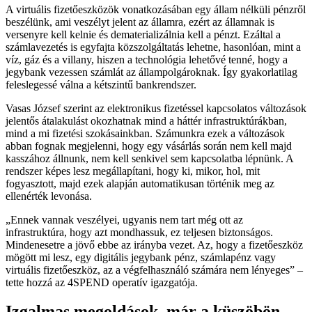
A virtuális fizetőeszközök vonatkozásában egy állam nélküli pénzről
beszélünk, ami veszélyt jelent az államra, ezért az államnak is
versenyre kell kelnie és dematerializálnia kell a pénzt. Ezáltal a
számlavezetés is egyfajta közszolgáltatás lehetne, hasonlóan, mint a
víz, gáz és a villany, hiszen a technológia lehetővé tenné, hogy a
jegybank vezessen számlát az állampolgároknak. Így gyakorlatilag
feleslegessé válna a kétszintű bankrendszer.
Vasas József szerint az elektronikus fizetéssel kapcsolatos változások
jelentős átalakulást okozhatnak mind a háttér infrastruktúrákban,
mind a mi fizetési szokásainkban. Számunkra ezek a változások
abban fognak megjelenni, hogy egy vásárlás során nem kell majd
kasszához állnunk, nem kell senkivel sem kapcsolatba lépnünk. A
rendszer képes lesz megállapítani, hogy ki, mikor, hol, mit
fogyasztott, majd ezek alapján automatikusan történik meg az
ellenérték levonása.
„Ennek vannak veszélyei, ugyanis nem tart még ott az
infrastruktúra, hogy azt mondhassuk, ez teljesen biztonságos.
Mindenesetre a jövő ebbe az irányba vezet. Az, hogy a fizetőeszköz
mögött mi lesz, egy digitális jegybank pénz, számlapénz vagy
virtuális fizetőeszköz, az a végfelhasználó számára nem lényeges” –
tette hozzá az 4SPEND operatív igazgatója.
Izgalmas megoldások, már a küszöbön