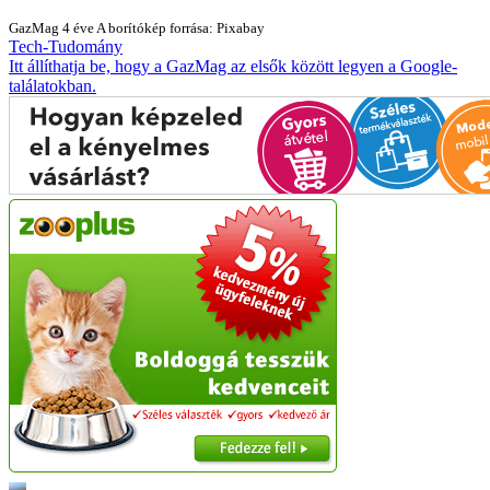
GazMag
4 éve
A borítókép forrása: Pixabay
Tech-Tudomány
Itt állíthatja be, hogy a GazMag az elsők között legyen a Google-
találatokban.