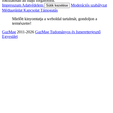
fokozatosan áll majd forgalomba.
Impresszum
Adatvédelem
Moderációs szabályzat
Sütik kezelése
Médiaajánlat
Kapcsolat
Támogatás
Mielőtt kinyomtatja a weboldal tartalmát, gondoljon a
természetre!
GazMag
2011-2026
GazMag Tudományos és Ismeretterjesztő
Egyesület