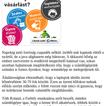
Napokig tartó forróság csapadék nélkül: ízelítőt már kaptunk ebből a
nyártól, de a java alighanem még hátravan. A tikkasztó hőség az
emberi szervezetre is rendkívül megterhelő hatással van, sokan
azonban hajlamosak megfeledkezni róla, hogy a számítógépeink
számára is fontos ilyenkor, hogy semmiképp ne melegedjenek túl.
Általánoságban elmondható, hogy a laptopok ideális üzemi
hőmérséklete 30-70 fok közötti. Ezen az üzemi hőfokon tudnak
előírás szerint működni, e fölött viszont már nincs rá garancia, hogy
ne keletkezne bennük valamiféle meghibásodás.
Tóth Roland, a Furbify munkatársa arról beszélt, minden
számítógépre igaz, hogy a benne lévő alkatrészek, többek között a