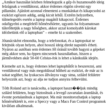
Amikor használat közben felmelegszik a gép és huzamosabb ideig
felzúgnak a ventillátorai, akkor érdemes rögtön rávetni egy
pillantást. Ajánlott azonnal elmenteni a munkánkat és kikapcsolni az
eszközt egészen addig, amíg kicsit lehűl. Extrém helyzetben,
túlmelegedés esetén a laptop magától kikapcsol. Érdemes
odafigyelni a megfelelő hőmérsékletre, ugyanis ha folyamatosan
túlerőltetjük a nagy hőségben, akkor azzal komolyabb károkat
idézhetünk elő a laptopban
– emelte ki a szakember.
Jótanácsként elmondta, hogy a telefonokat, és a laptopokat se
felejtsük olyan helyen, ahol hosszú ideig direkt napsütés érheti.
Nyáron az autóban sem érdemes fél óránál tovább hagyni a gépeket
még akkor sem, ha éppen nincsenek használatban, hiszen a
járművekben akár 50-60 Celsius-fok is lehet a kánikulák idején.
Kiemelte azt is, hogy érdemes lehet laptophűtőt is beszerezni, ami
ventilátorral vagy más megoldással hűtheti az eszközt, de már az is
sokat segíthet, ha lyukacsos állványra vagy sima, szilárd felületre
helyezzük azt, hogy az alja ne tudjon annyira felhevülni.
Tóth Roland azt is tanácsolta, a laptopot haszn��ljuk mindig
szilárd felületen, hogy biztosítsuk a levegő zavartalan áramlását, és
évente portalanítsuk a laptopot. Ma már monitorozhatjuk a laptop
hőmérsékletét is, erre a Speccy vagy a Macs Fan Control programok
kiválóan alkalmasak.