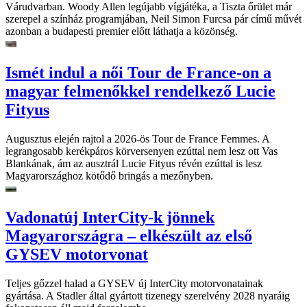
Várudvarban. Woody Allen legújabb vígjátéka, a Tiszta őrület már
szerepel a színház programjában, Neil Simon Furcsa pár című művét
azonban a budapesti premier előtt láthatja a közönség.
Ismét indul a női Tour de France-on a
magyar felmenőkkel rendelkező Lucie
Fityus
Augusztus elején rajtol a 2026-ös Tour de France Femmes. A
legrangosabb kerékpáros körversenyen ezúttal nem lesz ott Vas
Blankának, ám az ausztrál Lucie Fityus révén ezúttal is lesz
Magyarországhoz kötődő bringás a mezőnyben.
Vadonatúj InterCity-k jönnek
Magyarországra – elkészült az első
GYSEV motorvonat
Teljes gőzzel halad a GYSEV új InterCity motorvonatainak
gyártása. A Stadler által gyártott tizenegy szerelvény 2028 nyaráig