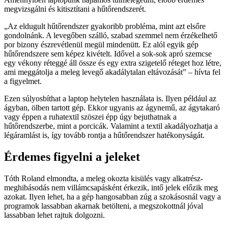
megvizsgálni és kitisztítani a hűtőrendszerét.
Az eldugult hűtőrendszer gyakoribb probléma, mint azt elsőre
gondolnánk. A levegőben szálló, szabad szemmel nem érzékelhető
por bizony észrevétlenül megül mindenütt. Ez alól egyik gép
hűtőrendszere sem képez kivételt. Idővel a sok-sok apró szemcse
egy vékony réteggé áll össze és egy extra szigetelő réteget hoz létre,
ami meggátolja a meleg levegő akadálytalan eltávozását
– hívta fel
a figyelmet.
Ezen súlyosbíthat a laptop helytelen használata is. Ilyen például az
ágyban, ölben tartott gép. Ekkor ugyanis az ágynemű, az ágytakaró
vagy éppen a ruhatextil szöszei épp úgy bejuthatnak a
hűtőrendszerbe, mint a porcicák. Valamint a textil akadályozhatja a
légáramlást is, így tovább rontja a hűtőrendszer hatékonyságát.
Érdemes figyelni a jeleket
Tóth Roland elmondta, a meleg okozta kisülés vagy alkatrész-
meghibásodás nem villámcsapásként érkezik, intő jelek előzik meg
azokat. Ilyen lehet, ha a gép hangosabban zúg a szokásosnál vagy a
programok lassabban akarnak betölteni, a megszokottnál jóval
lassabban lehet rajtuk dolgozni.