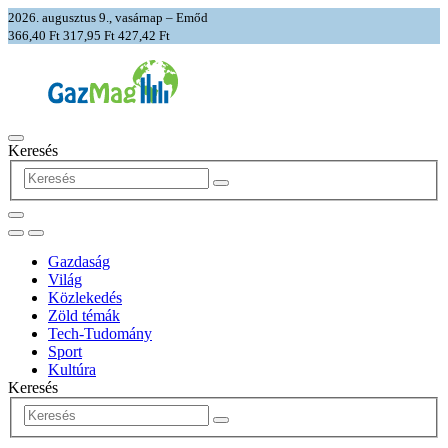
2026. augusztus 9., vasárnap – Emőd
366,40 Ft
317,95 Ft
427,42 Ft
Keresés
Gazdaság
Világ
Közlekedés
Zöld témák
Tech-Tudomány
Sport
Kultúra
Keresés