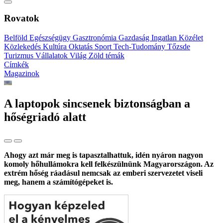
Rovatok
Belföld
Egészségügy
Gasztronómia
Gazdaság
Ingatlan
Közélet
Közlekedés
Kultúra
Oktatás
Sport
Tech-Tudomány
Tőzsde
Turizmus
Vállalatok
Világ
Zöld témák
Címkék
Magazinok
A laptopok sincsenek biztonságban a
hőségriadó alatt
Ahogy azt már meg is tapasztalhattuk, idén nyáron nagyon
komoly hőhullámokra kell felkészülnünk Magyarországon. Az
extrém hőség ráadásul nemcsak az emberi szervezetet viseli
meg, hanem a számítógépeket is.