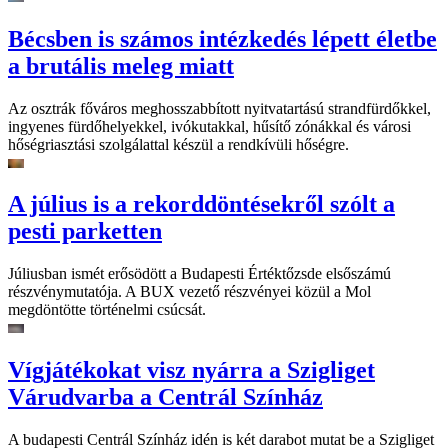
Bécsben is számos intézkedés lépett életbe
a brutális meleg miatt
Az osztrák főváros meghosszabbított nyitvatartású strandfürdőkkel,
ingyenes fürdőhelyekkel, ivókutakkal, hűsítő zónákkal és városi
hőségriasztási szolgálattal készül a rendkívüli hőségre.
A július is a rekorddöntésekről szólt a
pesti parketten
Júliusban ismét erősödött a Budapesti Értéktőzsde elsőszámú
részvénymutatója. A BUX vezető részvényei közül a Mol
megdöntötte történelmi csúcsát.
Vígjátékokat visz nyárra a Szigliget
Várudvarba a Centrál Színház
A budapesti Centrál Színház idén is két darabot mutat be a Szigliget