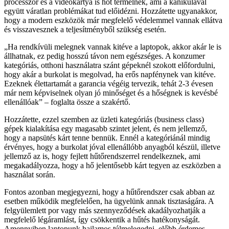
processzor és a videokártya is hőt termelnek, ami a kánikulával
együtt váratlan problémákat tud előidézni. Hozzátette ugyanakkor,
hogy a modern eszközök már megfelelő védelemmel vannak ellátva
és visszavesznek a teljesítményből szükség esetén.
Ha rendkívüli melegnek vannak kitéve a laptopok, akkor akár le is
állhatnak, ez pedig hosszú távon nem egészséges. A konzumer
kategóriás, otthoni használatra szánt gépeknél szokott előfordulni,
hogy akár a burkolat is megolvad, ha erős napfénynek van kitéve.
Ezeknek élettartamát a garancia végéig tervezik, tehát 2-3 évesen
már nem képviselnek olyan jó minőséget és a hőségnek is kevésbé
ellenállóak
– foglalta össze a szakértő.
Hozzátette, ezzel szemben az üzleti kategóriás (business class)
gépek kialakítása egy magasabb szintet jelent, és nem jellemző,
hogy a napsütés kárt tenne bennük. Ennél a kategóriánál mindig
érvényes, hogy a burkolat jóval ellenállóbb anyagból készül, illetve
jellemző az is, hogy fejlett hűtőrendszerrel rendelkeznek, ami
megakadályozza, hogy a hő jelentősebb kárt tegyen az eszközben a
használat során.
Fontos azonban megjegyezni, hogy a hűtőrendszer csak abban az
esetben működik megfelelően, ha ügyelünk annak tisztaságára. A
felgyülemlett por vagy más szennyeződések akadályozhatják a
megfelelő légáramlást, így csökkentik a hűtés hatékonyságát.
Amennyiben laptopunk hajlamos túlmelegedni, előbb érdemes