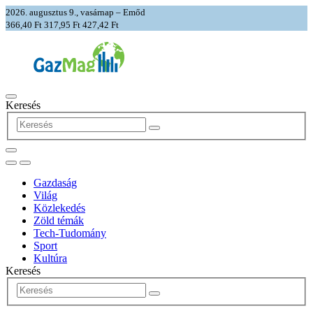
2026. augusztus 9., vasárnap – Emőd
366,40 Ft
317,95 Ft
427,42 Ft
Keresés
Gazdaság
Világ
Közlekedés
Zöld témák
Tech-Tudomány
Sport
Kultúra
Keresés