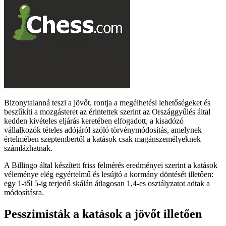
Bizonytalanná teszi a jövőt, rontja a megélhetési lehetőségeket és
beszűkíti a mozgásteret az érintettek szerint az Országgyűlés által
kedden kivételes eljárás keretében elfogadott, a kisadózó
vállalkozók tételes adójáról szóló törvénymódosítás, amelynek
értelmében szeptembertől a katások csak magánszemélyeknek
számlázhatnak.
A Billingo által készített friss felmérés eredményei szerint a katások
véleménye elég egyértelmű és lesújtó a kormány döntését illetően:
egy 1-től 5-ig terjedő skálán átlagosan 1,4-es osztályzatot adtak a
módosításra.
Pesszimisták a katások a jövőt illetően