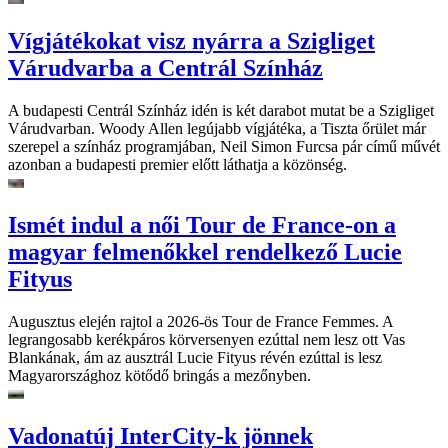
Vígjátékokat visz nyárra a Szigliget
Várudvarba a Centrál Színház
A budapesti Centrál Színház idén is két darabot mutat be a Szigliget
Várudvarban. Woody Allen legújabb vígjátéka, a Tiszta őrület már
szerepel a színház programjában, Neil Simon Furcsa pár című művét
azonban a budapesti premier előtt láthatja a közönség.
Ismét indul a női Tour de France-on a
magyar felmenőkkel rendelkező Lucie
Fityus
Augusztus elején rajtol a 2026-ös Tour de France Femmes. A
legrangosabb kerékpáros körversenyen ezúttal nem lesz ott Vas
Blankának, ám az ausztrál Lucie Fityus révén ezúttal is lesz
Magyarországhoz kötődő bringás a mezőnyben.
Vadonatúj InterCity-k jönnek