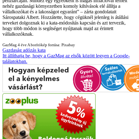
pénztárcáján. Mindez egy egyébként is magas inflációval terhelt
nehéz gazdasági környezetben komoly kihívások elé állítja a
vállalkozókat és a lakosságot egyaránt
– zárta gondolatait
Sárospataki Albert. Hozzátette, hogy cégüknél jelenleg is átállási
terveket dolgoznak ki a kata-módosítás kapcsán és azt tervezik,
hogy több módon is segítséget nyújtanak majd az érintett
vállalkozóknak.
GazMag
4 éve
A borítókép forrása: Pixabay
Gazdaság
adózás
kata
Itt állíthatja be, hogy a GazMag az elsők között legyen a Google-
találatokban.