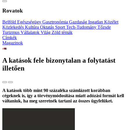
Rovatok
Belföld
Egészségügy
Gasztronómia
Gazdaság
Ingatlan
Közélet
Közlekedés
Kultúra
Oktatás
Sport
Tech-Tudomány
Tőzsde
Turizmus
Vállalatok
Világ
Zöld témák
Címkék
Magazinok
A katások fele bizonytalan a folytatást
illetően
A katások több mint 90 százaléka számlázott korábban
cégeknek is, így a törvénymódosítása miatt adózási formát kell
váltaniuk, ha meg szeretnék tartani az összes ügyfelüket.