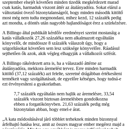
szeptember elsejét követően minden tizedik megkérdezett marad
csak katás, harmaduk viszont áttér az átalányadóra. Sokat elárul a
változtatást övező bizonytalanságról, hogy minden második kitöltő
most még nem tudta megmondani, mihez kezd, 12 százalék pedig
azt mondta, a döntés után nagyobb hajlandóságot érez a szürkézésre.
A Billingo által publikált kérdőív eredményei szerint mostanáig a
katás vállalkozók 27,26 százaléka nem alkalmazott egyáltalán
könyvelőt, de mindössze 8 százalék válaszolt úgy, hogy a
szigorításokat követően sem lesz szüksége könyvelőre. Ráadásul
sejthetően ők azok, akik végleg elhagyják a vállalkozói szférát.
A Billingo rákérdezett arra is, ha a válaszadó áttérne az
átalányadóra, mekkora áremelést tervez. Erre minden harmadik
kitöltő (37,12 százalék) azt felelte, szeretné drágábban értékesíteni
termékeit vagy szolgáltatásait, de egyelőre kétséges, hogy tudná-e
ezt érvényesíteni a gyakorlatban.
7,7 százalék egyáltalán nem hajlik az áremelésre, 33,54
százalék viszont biztosan áremelésben gondolkozna
ebben a forgatókönyvben. 21,63 százalék pedig még
bizonytalan abban, hogy emel-e árat.
A kata módosításával járó többlet terheknek minden bizonnyal
árfelhajtó hatása lesz, amit az összes magyar ember megérez majd a