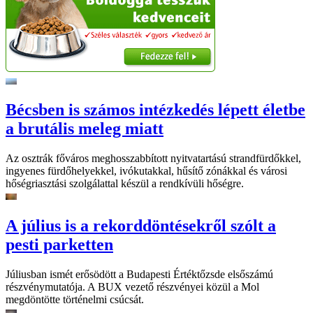
Bécsben is számos intézkedés lépett életbe
a brutális meleg miatt
Az osztrák főváros meghosszabbított nyitvatartású strandfürdőkkel,
ingyenes fürdőhelyekkel, ivókutakkal, hűsítő zónákkal és városi
hőségriasztási szolgálattal készül a rendkívüli hőségre.
A július is a rekorddöntésekről szólt a
pesti parketten
Júliusban ismét erősödött a Budapesti Értéktőzsde elsőszámú
részvénymutatója. A BUX vezető részvényei közül a Mol
megdöntötte történelmi csúcsát.