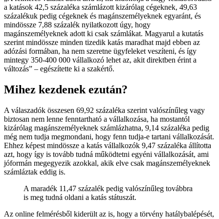
a katások 42,5 százaléka számlázott kizárólag cégeknek, 49,63
százalékuk pedig cégeknek és magánszemélyeknek egyaránt, és
mindössze 7,88 százalék nyilatkozott úgy, hogy
magánszemélyeknek adott ki csak számlákat. Magyarul a kutatás
szerint mindössze minden tizedik katás maradhat majd ebben az
adózási formában, ha nem szeretne ügyfeleket veszíteni, és így
mintegy 350-400 000 vállalkozó lehet az, akit direktben érint a
változás
– egészítette ki a szakértő.
Mihez kezdenek ezután?
A válaszadók összesen 69,92 százaléka szerint valószínűleg vagy
biztosan nem lenne fenntartható a vállalkozása, ha mostantól
kizárólag magánszemélyeknek számlázhatna, 9,14 százaléka pedig
még nem tudja megmondani, hogy fenn tudja-e tartani vállalkozását.
Ehhez képest mindössze a katás vállalkozók 9,47 százaléka állította
azt, hogy így is tovább tudná működtetni egyéni vállalkozását, ami
jóformán megegyezik azokkal, akik elve csak magánszemélyeknek
számláztak eddig is.
A maradék 11,47 százalék pedig valószínűleg továbbra
is meg tudná oldani a katás státuszát.
Az online felmérésből kiderült az is, hogy a törvény hatálybalépését,