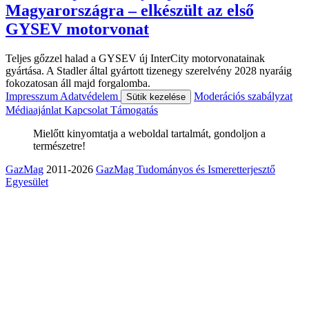
Magyarországra – elkészült az első
GYSEV motorvonat
Teljes gőzzel halad a GYSEV új InterCity motorvonatainak
gyártása. A Stadler által gyártott tizenegy szerelvény 2028 nyaráig
fokozatosan áll majd forgalomba.
Impresszum
Adatvédelem
Moderációs szabályzat
Sütik kezelése
Médiaajánlat
Kapcsolat
Támogatás
Mielőtt kinyomtatja a weboldal tartalmát, gondoljon a
természetre!
GazMag
2011-2026
GazMag Tudományos és Ismeretterjesztő
Egyesület