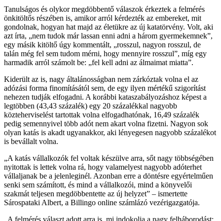
Tanulságos és olykor megdöbbentő válaszok érkeztek a felmérés
önkitöltős részében is, amikor arról kérdezték az embereket, mit
gondolnak, hogyan hat majd az életükre az új katatörvény. Volt, aki
azt írta, „nem tudok már lassan enni adni a három gyermekemnek”,
egy másik kitöltő úgy kommentált, „rosszul, nagyon rosszul, de
talán még fel sem tudom mérni, hogy mennyire rosszul”, míg egy
harmadik arról számolt be: „fel kell adni az álmaimat miatta”.
Kiderült az is, nagy általánosságban nem zárkóztak volna el az
adózási forma finomításától sem, de egy ilyen mértékű szigorítást
nehezen tudják elfogadni. A korábbi kataszabályozáshoz képest a
legtöbben (43,43 százalék) egy 20 százalékkal nagyobb
közteherviselést tartottak volna elfogadhatónak, 16,49 százalék
pedig semennyivel több adót nem akart volna fizetni. Nagyon sok
olyan katás is akadt ugyanakkor, aki lényegesen nagyobb százalékot
is bevállalt volna.
A katás vállalkozók fel voltak készülve arra, sőt nagy többségében
nyitottak is lettek volna rá, hogy valamelyest nagyobb adóterhet
vállaljanak be a jelenleginél. Azonban erre a döntésre egyértelműen
senki sem számított, és mind a vállalkozói, mind a könyvelői
szakmát teljesen megdöbbentette az új helyzet
– ismertette
Sárospataki Albert, a Billingo online számlázó vezérigazgatója.
A felmérés választ adott arra is, mi indokolja a nagy felháborodást: