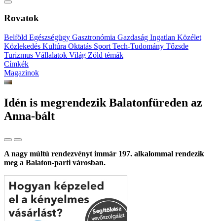
Rovatok
Belföld
Egészségügy
Gasztronómia
Gazdaság
Ingatlan
Közélet
Közlekedés
Kultúra
Oktatás
Sport
Tech-Tudomány
Tőzsde
Turizmus
Vállalatok
Világ
Zöld témák
Címkék
Magazinok
Idén is megrendezik Balatonfüreden az
Anna-bált
A nagy múltú rendezvényt immár 197. alkalommal rendezik
meg a Balaton-parti városban.