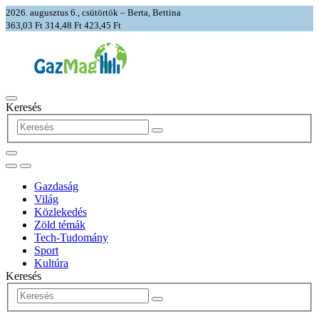
2026. augusztus 6., csütörtök – Berta, Bettina
363,03 Ft
314,48 Ft
423,45 Ft
Keresés
Gazdaság
Világ
Közlekedés
Zöld témák
Tech-Tudomány
Sport
Kultúra
Keresés