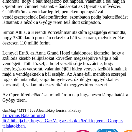
elmondta, hogy a bált megelőző két napban, valamint a bál napján
Operafüred címmel tartanak előadásokat az Operaház művészei.
Csütörtökön az énekkar lép fel, pénteken operagálával
vendégszerepelnek Balatonfüreden, szombaton pedig balettelőadást
láthatnak a nézők a Gyógy téren felállított színpadon.
Simon Attila, a Herendi Porcelánmanufaktúra igazgatója elmondta,
hogy 3300 darab porcelán érkezik a báli vacsorára, melyek értéke
összesen 110 millió forint.
Lengyel Ernő, az Anna Grand Hotel tulajdonosa kiemelte, hogy a
szálloda kisebb felújításokat követően megszépülve várja a bál
vendégeit. Tóth József, a hotel vezető séfje hozzátette, hogy
négyfogásos vacsorát, valamint éjféli hideg vegyes ízelítőt kínálnak
majd a vendégeknek a bál estéjén. Az Anna-báli menüben szerepel
fogasfilé tintahallal, sárgadinnyeleves, őzfilé gyöngytyúkkal és
kacsamájjal, valamint desszertként meggyes túródesszert.
Az Operafüred előadásai mindhárom nap ingyenesen látogathatók a
Gyógy téren.
GazMag
/
MTI
4 éve
A borítókép forrása: Pixabay
Turizmus
Balatonfüred
Itt állíthatja be, hogy a GazMag az elsők között legyen a Google-
találatokban.