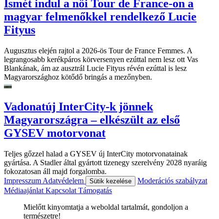
Ismét indul a női Tour de France-on a
magyar felmenőkkel rendelkező Lucie
Fityus
Augusztus elején rajtol a 2026-ös Tour de France Femmes. A
legrangosabb kerékpáros körversenyen ezúttal nem lesz ott Vas
Blankának, ám az ausztrál Lucie Fityus révén ezúttal is lesz
Magyarországhoz kötődő bringás a mezőnyben.
Vadonatúj InterCity-k jönnek
Magyarországra – elkészült az első
GYSEV motorvonat
Teljes gőzzel halad a GYSEV új InterCity motorvonatainak
gyártása. A Stadler által gyártott tizenegy szerelvény 2028 nyaráig
fokozatosan áll majd forgalomba.
Impresszum
Adatvédelem
Moderációs szabályzat
Sütik kezelése
Médiaajánlat
Kapcsolat
Támogatás
Mielőtt kinyomtatja a weboldal tartalmát, gondoljon a
természetre!