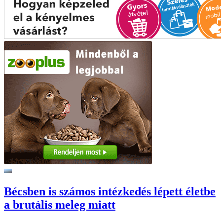
Bécsben is számos intézkedés lépett életbe
a brutális meleg miatt