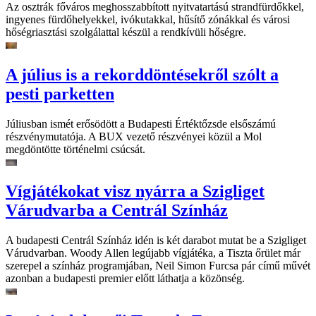
Az osztrák főváros meghosszabbított nyitvatartású strandfürdőkkel,
ingyenes fürdőhelyekkel, ivókutakkal, hűsítő zónákkal és városi
hőségriasztási szolgálattal készül a rendkívüli hőségre.
A július is a rekorddöntésekről szólt a
pesti parketten
Júliusban ismét erősödött a Budapesti Értéktőzsde elsőszámú
részvénymutatója. A BUX vezető részvényei közül a Mol
megdöntötte történelmi csúcsát.
Vígjátékokat visz nyárra a Szigliget
Várudvarba a Centrál Színház
A budapesti Centrál Színház idén is két darabot mutat be a Szigliget
Várudvarban. Woody Allen legújabb vígjátéka, a Tiszta őrület már
szerepel a színház programjában, Neil Simon Furcsa pár című művét
azonban a budapesti premier előtt láthatja a közönség.