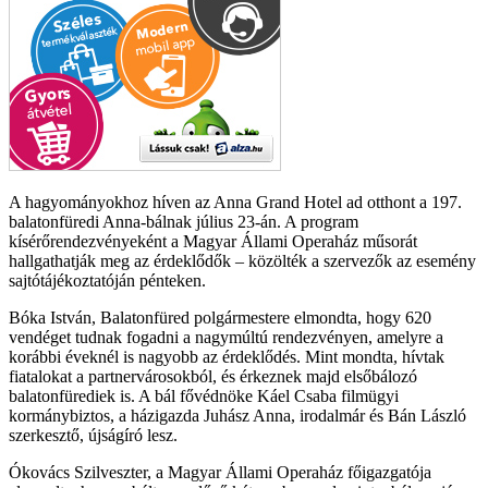
A hagyományokhoz híven az Anna Grand Hotel ad otthont a 197.
balatonfüredi Anna-bálnak július 23-án. A program
kísérőrendezvényeként a Magyar Állami Operaház műsorát
hallgathatják meg az érdeklődők – közölték a szervezők az esemény
sajtótájékoztatóján pénteken.
Bóka István, Balatonfüred polgármestere elmondta, hogy 620
vendéget tudnak fogadni a nagymúltú rendezvényen, amelyre a
korábbi éveknél is nagyobb az érdeklődés. Mint mondta, hívtak
fiatalokat a partnervárosokból, és érkeznek majd elsőbálozó
balatonfürediek is. A bál fővédnöke Káel Csaba filmügyi
kormánybiztos, a házigazda Juhász Anna, irodalmár és Bán László
szerkesztő, újságíró lesz.
Ókovács Szilveszter, a Magyar Állami Operaház főigazgatója