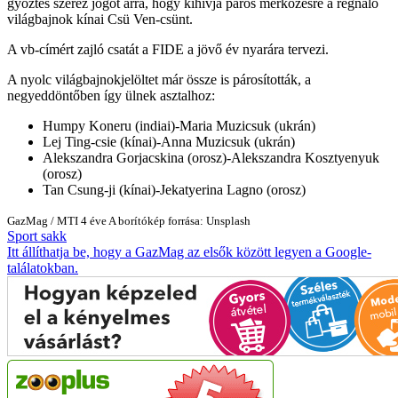
győztes szerez jogot arra, hogy kihívja páros mérkőzésre a regnáló
világbajnok kínai Csü Ven-csünt.
A vb-címért zajló csatát a FIDE a jövő év nyarára tervezi.
A nyolc világbajnokjelöltet már össze is párosították, a
negyeddöntőben így ülnek asztalhoz:
Humpy Koneru (indiai)-Maria Muzicsuk (ukrán)
Lej Ting-csie (kínai)-Anna Muzicsuk (ukrán)
Alekszandra Gorjacskina (orosz)-Alekszandra Kosztyenyuk
(orosz)
Tan Csung-ji (kínai)-Jekatyerina Lagno (orosz)
GazMag
/
MTI
4 éve
A borítókép forrása: Unsplash
Sport
sakk
Itt állíthatja be, hogy a GazMag az elsők között legyen a Google-
találatokban.