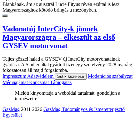
Blankának, ám az ausztrál Lucie Fityus révén ezúttal is lesz
Magyarországhoz kötődő bringás a mezőnyben.
Vadonatúj InterCity-k jönnek
Magyarországra – elkészült az első
GYSEV motorvonat
Teljes gőzzel halad a GYSEV új InterCity motorvonatainak
gyártása. A Stadler által gyártott tizenegy szerelvény 2028 nyaráig
fokozatosan áll majd forgalomba.
Impresszum
Adatvédelem
Moderációs szabályzat
Sütik kezelése
Médiaajánlat
Kapcsolat
Támogatás
Mielőtt kinyomtatja a weboldal tartalmát, gondoljon a
természetre!
GazMag
2011-2026
GazMag Tudományos és Ismeretterjesztő
Egyesület