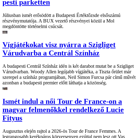
pesti parketten
Júliusban ismét erősödött a Budapesti Értéktőzsde elsőszámú
részvénymutatója. A BUX vezető részvényei közül a Mol
megdöntötte történelmi csúcsát.
Vígjátékokat visz nyárra a Szigliget
Várudvarba a Centrál Színház
A budapesti Centrál Színház idén is két darabot mutat be a Szigliget
Várudvarban. Woody Allen legújabb vígjátéka, a Tiszta őrület már
szerepel a színház programjában, Neil Simon Furcsa pár című művét
azonban a budapesti premier előtt láthatja a közönség.
Ismét indul a női Tour de France-on a
magyar felmenőkkel rendelkező Lucie
Fityus
Augusztus elején rajtol a 2026-ös Tour de France Femmes. A
legrangosabb kerékpáros körversenyen ezúttal nem lesz ott Vas