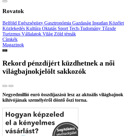
Rovatok
Belföld
Egészségügy
Gasztronómia
Gazdaság
Ingatlan
Közélet
Közlekedés
Kultúra
Oktatás
Sport
Tech-Tudomány
Tőzsde
Turizmus
Vállalatok
Világ
Zöld témák
Címkék
Magazinok
Rekord pénzdíjért küzdhetnek a női
világbajnokjelölt sakkozók
Negyedmillió euró összdíjazású lesz az aktuális világbajnok
kihívójának személyéről döntő őszi torna.