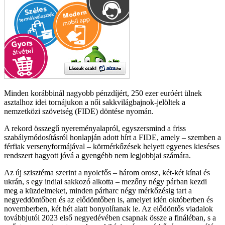
Minden korábbinál nagyobb pénzdíjért, 250 ezer euróért ülnek
asztalhoz idei tornájukon a női sakkvilágbajnok-jelöltek a
nemzetközi szövetség (FIDE) döntése nyomán.
A rekord összegű nyereményalapról, egyszersmind a friss
szabálymódosításról honlapján adott hírt a FIDE, amely – szemben a
férfiak versenyformájával – körmérkőzések helyett egyenes kieséses
rendszert hagyott jóvá a gyengébb nem legjobbjai számára.
Az új szisztéma szerint a nyolcfős – három orosz, két-két kínai és
ukrán, s egy indiai sakkozó alkotta – mezőny négy párban kezdi
meg a küzdelmeket, minden párharc négy mérkőzésig tart a
negyeddöntőben és az elődöntőben is, amelyet idén októberben és
novemberben, két hét alatt bonyolítanak le. Az elődöntős viadalok
továbbjutói 2023 első negyedévében csapnak össze a fináléban, s a