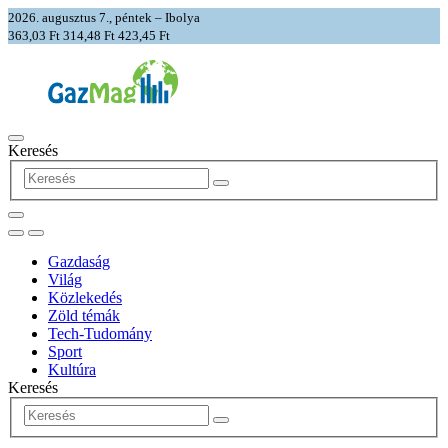
2026. augusztus 7., péntek – Ibolya
363,03 Ft
314,48 Ft
423,45 Ft
Keresés
Gazdaság
Világ
Közlekedés
Zöld témák
Tech-Tudomány
Sport
Kultúra
Keresés