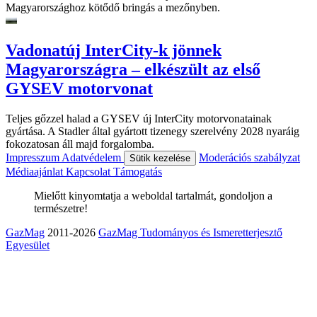
Magyarországhoz kötődő bringás a mezőnyben.
Vadonatúj InterCity-k jönnek
Magyarországra – elkészült az első
GYSEV motorvonat
Teljes gőzzel halad a GYSEV új InterCity motorvonatainak
gyártása. A Stadler által gyártott tizenegy szerelvény 2028 nyaráig
fokozatosan áll majd forgalomba.
Impresszum
Adatvédelem
Moderációs szabályzat
Sütik kezelése
Médiaajánlat
Kapcsolat
Támogatás
Mielőtt kinyomtatja a weboldal tartalmát, gondoljon a
természetre!
GazMag
2011-2026
GazMag Tudományos és Ismeretterjesztő
Egyesület