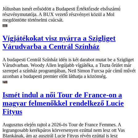
Júliusban ismét erősödött a Budapesti Értéktőzsde elsőszámú
részvénymutatója. A BUX vezető részvényei közül a Mol
megdöntötte történelmi csúcsát.
Vígjátékokat visz nyárra a Szigliget
Várudvarba a Centrál Színház
A budapesti Centrál Színház idén is két darabot mutat be a Szigliget
Várudvarban. Woody Allen legújabb vígjátéka, a Tiszta őrület már
szerepel a színház programjában, Neil Simon Furcsa pár című művét
azonban a budapesti premier előtt láthatja a közönség.
Ismét indul a női Tour de France-on a
magyar felmenőkkel rendelkező Lucie
Fityus
Augusztus elején rajtol a 2026-ös Tour de France Femmes. A
legrangosabb kerékpáros körversenyen ezúttal nem lesz ott Vas
Blankának, ám az ausztrál Lucie Fityus révén ezúttal is lesz