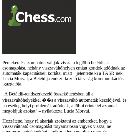
Pénteken és szombaton váltják vissza a legtöbb betétdíjas
csomagolást, néhány visszaváltóhelyen emiatt gondok adódnak az
automaták kapacitásbeli korlátai miatt – jelentette ki a TASR-nek
Lucia Morvai, a Betétdíj-rendszerkezelő társaság kommunikációs
igazgatója.
A Betétdíj-rendszerkezelő összeköttetésben áll a
visszaváltóhelyekkel ��s a visszaváltó automaták kezelőjével, és
ha esetleg helyi problémák adódnak, a többi érintettel azonnal
megoldjuk azokat
– nyilatkozta Lucia Morvai.
Hozzátette, hogy rá akarják szoktatni az embereket, hogy a
visszaváltható csomagolást folyamatosan vigyék vissza, ne
egyszerre, hétvégenként, amikor a legnagyobb a nyomás.