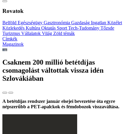
Rovatok
Belföld
Egészségügy
Gasztronómia
Gazdaság
Ingatlan
Közélet
Közlekedés
Kultúra
Oktatás
Sport
Tech-Tudomány
Tőzsde
Turizmus
Vállalatok
Világ
Zöld témák
Címkék
Magazinok
Csaknem 200 millió betétdíjas
csomagolást váltottak vissza idén
Szlovákiában
A betétdíjas rendszer január elsejei bevezetése óta egyre
népszerűbb a PET-apalckok és fémdobozok visszaváltása.