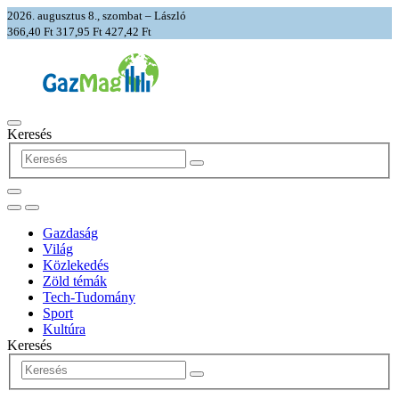
2026. augusztus 8., szombat – László
366,40 Ft
317,95 Ft
427,42 Ft
Keresés
Gazdaság
Világ
Közlekedés
Zöld témák
Tech-Tudomány
Sport
Kultúra
Keresés