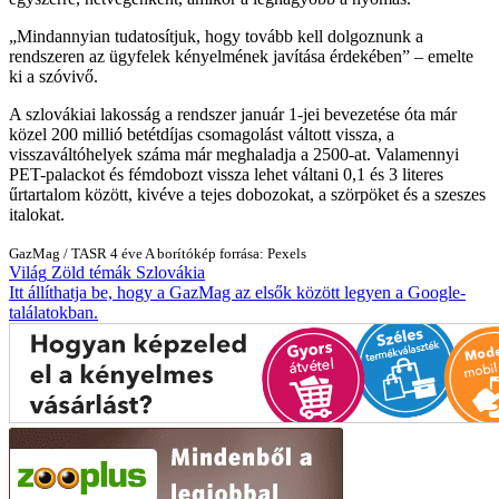
Mindannyian tudatosítjuk, hogy tovább kell dolgoznunk a
rendszeren az ügyfelek kényelmének javítása érdekében
– emelte
ki a szóvivő.
A szlovákiai lakosság a rendszer január 1-jei bevezetése óta már
közel 200 millió betétdíjas csomagolást váltott vissza, a
visszaváltóhelyek száma már meghaladja a 2500-at. Valamennyi
PET-palackot és fémdobozt vissza lehet váltani 0,1 és 3 literes
űrtartalom között, kivéve a tejes dobozokat, a szörpöket és a szeszes
italokat.
GazMag
/
TASR
4 éve
A borítókép forrása: Pexels
Világ
Zöld témák
Szlovákia
Itt állíthatja be, hogy a GazMag az elsők között legyen a Google-
találatokban.