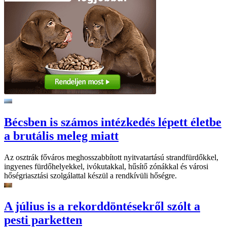
Bécsben is számos intézkedés lépett életbe
a brutális meleg miatt
Az osztrák főváros meghosszabbított nyitvatartású strandfürdőkkel,
ingyenes fürdőhelyekkel, ivókutakkal, hűsítő zónákkal és városi
hőségriasztási szolgálattal készül a rendkívüli hőségre.
A július is a rekorddöntésekről szólt a
pesti parketten