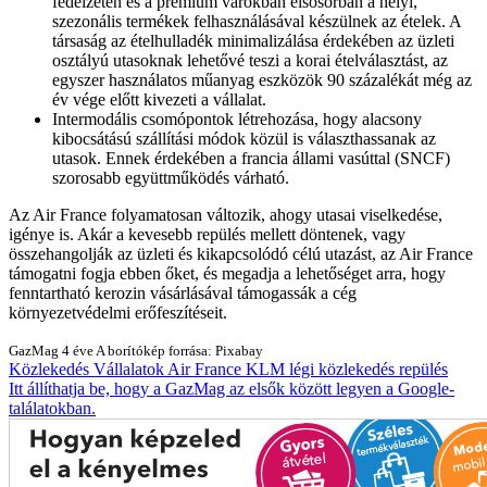
fedélzetén és a prémium várókban elsősorban a helyi,
szezonális termékek felhasználásával készülnek az ételek. A
társaság az ételhulladék minimalizálása érdekében az üzleti
osztályú utasoknak lehetővé teszi a korai ételválasztást, az
egyszer használatos műanyag eszközök 90 százalékát még az
év vége előtt kivezeti a vállalat.
Intermodális csomópontok létrehozása, hogy alacsony
kibocsátású szállítási módok közül is választhassanak az
utasok. Ennek érdekében a francia állami vasúttal (SNCF)
szorosabb együttműködés várható.
Az Air France folyamatosan változik, ahogy utasai viselkedése,
igénye is. Akár a kevesebb repülés mellett döntenek, vagy
összehangolják az üzleti és kikapcsolódó célú utazást, az Air France
támogatni fogja ebben őket, és megadja a lehetőséget arra, hogy
fenntartható kerozin vásárlásával támogassák a cég
környezetvédelmi erőfeszítéseit.
GazMag
4 éve
A borítókép forrása: Pixabay
Közlekedés
Vállalatok
Air France
KLM
légi közlekedés
repülés
Itt állíthatja be, hogy a GazMag az elsők között legyen a Google-
találatokban.