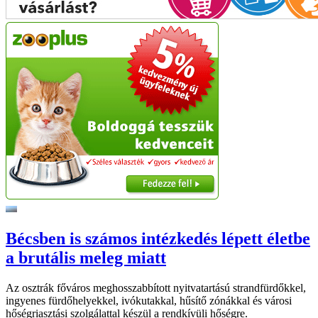
Bécsben is számos intézkedés lépett életbe
a brutális meleg miatt
Az osztrák főváros meghosszabbított nyitvatartású strandfürdőkkel,
ingyenes fürdőhelyekkel, ivókutakkal, hűsítő zónákkal és városi
hőségriasztási szolgálattal készül a rendkívüli hőségre.