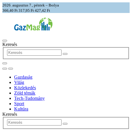
2026. augusztus 7., péntek – Ibolya
366,40 Ft
317,95 Ft
427,42 Ft
Keresés
Gazdaság
Világ
Közlekedés
Zöld témák
Tech-Tudomány
Sport
Kultúra
Keresés