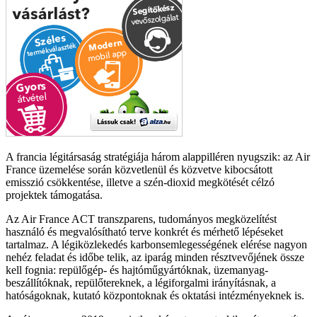
A francia légitársaság stratégiája három alappilléren nyugszik: az Air
France üzemelése során közvetlenül és közvetve kibocsátott
emisszió csökkentése, illetve a szén-dioxid megkötését célzó
projektek támogatása.
Az Air France ACT transzparens, tudományos megközelítést
használó és megvalósítható terve konkrét és mérhető lépéseket
tartalmaz. A légiközlekedés karbonsemlegességének elérése nagyon
nehéz feladat és időbe telik, az iparág minden résztvevőjének össze
kell fognia: repülőgép- és hajtóműgyártóknak, üzemanyag-
beszállítóknak, repülőtereknek, a légiforgalmi irányításnak, a
hatóságoknak, kutató központoknak és oktatási intézményeknek is.