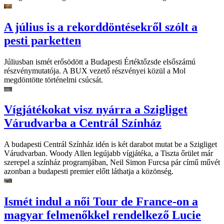
A július is a rekorddöntésekről szólt a
pesti parketten
Júliusban ismét erősödött a Budapesti Értéktőzsde elsőszámú
részvénymutatója. A BUX vezető részvényei közül a Mol
megdöntötte történelmi csúcsát.
Vígjátékokat visz nyárra a Szigliget
Várudvarba a Centrál Színház
A budapesti Centrál Színház idén is két darabot mutat be a Szigliget
Várudvarban. Woody Allen legújabb vígjátéka, a Tiszta őrület már
szerepel a színház programjában, Neil Simon Furcsa pár című művét
azonban a budapesti premier előtt láthatja a közönség.
Ismét indul a női Tour de France-on a
magyar felmenőkkel rendelkező Lucie