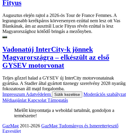
Fityus
Augusztus elején rajtol a 2026-ös Tour de France Femmes. A
legrangosabb kerékpáros körversenyen ezúttal nem lesz ott Vas
Blankának, ám az ausztrál Lucie Fityus révén ezúttal is lesz
Magyarországhoz kötődő bringás a mezőnyben.
Vadonatúj InterCity-k jönnek
Magyarországra – elkészült az első
GYSEV motorvonat
Teljes gőzzel halad a GYSEV új InterCity motorvonatainak
gyártása. A Stadler által gyártott tizenegy szerelvény 2028 nyaráig
fokozatosan áll majd forgalomba.
Impresszum
Adatvédelem
Moderációs szabályzat
Sütik kezelése
Médiaajánlat
Kapcsolat
Támogatás
Mielőtt kinyomtatja a weboldal tartalmát, gondoljon a
természetre!
GazMag
2011-2026
GazMag Tudományos és Ismeretterjesztő
Egyesület