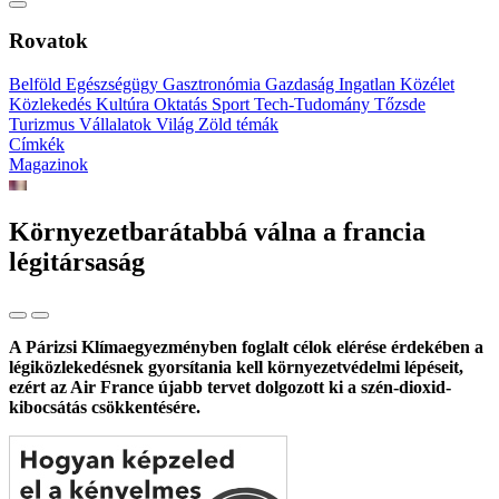
Rovatok
Belföld
Egészségügy
Gasztronómia
Gazdaság
Ingatlan
Közélet
Közlekedés
Kultúra
Oktatás
Sport
Tech-Tudomány
Tőzsde
Turizmus
Vállalatok
Világ
Zöld témák
Címkék
Magazinok
Környezetbarátabbá válna a francia
légitársaság
A Párizsi Klímaegyezményben foglalt célok elérése érdekében a
légiközlekedésnek gyorsítania kell környezetvédelmi lépéseit,
ezért az Air France újabb tervet dolgozott ki a szén-dioxid-
kibocsátás csökkentésére.