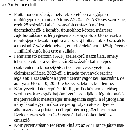
az Air France előtt:
Flottamodernizáció, amelynek keretében a legújabb
repülőgépeket, mint az Airbus A220-as és A350-es szerez be,
ezek 25 százalékkal alacsonyabb emisszió mellett
üzemeltethetők a korábbi típusokhoz képest, másrészt
zajkibocsátásuk is lényegesen alacsonyabb. 2030-ra ezek a
repülőgépek teszik majd ki a társaság flottájának 70 százalékát
a mostani 7 százalék helyett, ennek érdekében 2025-ig évente
1 milliárd eurót költ erre a vállalat.
Fenntartható kerozin (SAF) széleskörű használata, amely
teljes életciklusra vetítve akár 80 százalékkal is képes
csökkenteni a kibocs��tást és nem veszélyezteti az
élelmiszerellátást. 2022-től a francia törvények szerint
legalább 1 százalékban ilyen üzemanyagot kell használni, de
aránya 2030-ra 10, 2050-re 63 százaléknak kell lennie.
Környezettudatos repülés: földi gurulás közben lehetőség
szerint csak az egyik hajtóművet használják, a légi útvonalak
megtervezését mesterséges intelligencia segíti, a légiforgalmi
irányítással együttműködve pedig folyamatos süllyedést
alkalmaznak a pilóták a célrepülőtér megközelítése során.
Ezekkel éves szinten 2-3 százalékkal csökkenthető az
emisszió.
Környezetbarátabb fedélzeti kínálat: az Air France járatainak