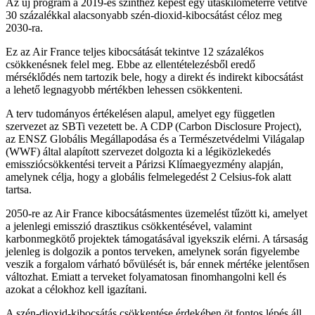
Az új program a 2019-es szinthez képest egy utaskilométerre vetítve
30 százalékkal alacsonyabb szén-dioxid-kibocsátást céloz meg
2030-ra.
Ez az Air France teljes kibocsátását tekintve 12 százalékos
csökkenésnek felel meg. Ebbe az ellentételezésből eredő
mérséklődés nem tartozik bele, hogy a direkt és indirekt kibocsátást
a lehető legnagyobb mértékben lehessen csökkenteni.
A terv tudományos értékelésen alapul, amelyet egy független
szervezet az SBTi vezetett be. A CDP (Carbon Disclosure Project),
az ENSZ Globális Megállapodása és a Természetvédelmi Világalap
(WWF) által alapított szervezet dolgozta ki a légiközlekedés
emissziócsökkentési terveit a Párizsi Klímaegyezmény alapján,
amelynek célja, hogy a globális felmelegedést 2 Celsius-fok alatt
tartsa.
2050-re az Air France kibocsátásmentes üzemelést tűzött ki, amelyet
a jelenlegi emisszió drasztikus csökkentésével, valamint
karbonmegkötő projektek támogatásával igyekszik elérni. A társaság
jelenleg is dolgozik a pontos terveken, amelynek során figyelembe
veszik a forgalom várható bővülését is, bár ennek mértéke jelentősen
változhat. Emiatt a terveket folyamatosan finomhangolni kell és
azokat a célokhoz kell igazítani.
A szén-dioxid-kibocsátás csökkentése érdekében öt fontos lépés áll