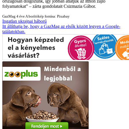
országosan dolgozunk, így jobban átlátjuk az itthon zajló
folyamatokat
– zárta gondolatait Csizmazia Gábor.
GazMag
4 éve
A borítókép forrása: Pixabay
Ingatlan
ukrajnai háború
Itt állíthatja be, hogy a GazMag az elsők között legyen a Google-
találatokban.