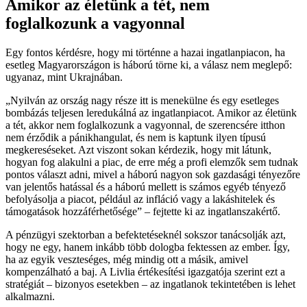
Amikor az életünk a tét, nem
foglalkozunk a vagyonnal
Egy fontos kérdésre, hogy mi történne a hazai ingatlanpiacon, ha
esetleg Magyarországon is háború törne ki, a válasz nem meglepő:
ugyanaz, mint Ukrajnában.
Nyilván az ország nagy része itt is menekülne és egy esetleges
bombázás teljesen leredukálná az ingatlanpiacot. Amikor az életünk
a tét, akkor nem foglalkozunk a vagyonnal, de szerencsére itthon
nem érződik a pánikhangulat, és nem is kaptunk ilyen típusú
megkereséseket. Azt viszont sokan kérdezik, hogy mit látunk,
hogyan fog alakulni a piac, de erre még a profi elemzők sem tudnak
pontos választ adni, mivel a háború nagyon sok gazdasági tényezőre
van jelentős hatással és a háború mellett is számos egyéb tényező
befolyásolja a piacot, például az infláció vagy a lakáshitelek és
támogatások hozzáférhetősége
– fejtette ki az ingatlanszakértő.
A pénzügyi szektorban a befektetéseknél sokszor tanácsolják azt,
hogy ne egy, hanem inkább több dologba fektessen az ember. Így,
ha az egyik veszteséges, még mindig ott a másik, amivel
kompenzálható a baj. A Livlia értékesítési igazgatója szerint ezt a
stratégiát – bizonyos esetekben – az ingatlanok tekintetében is lehet
alkalmazni.