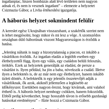
ingatlanpiac, hiszen bombázás alatt lévő területen nem nagyon
adnak el, és nem is vesznek ingatlant
– elemezte a helyzetet
Csizmazia Gábor, a Livlia értékesítési igazgatója.
A háborús helyzet sokmindent felülír
A kereslet egész Ukrajnában visszazuhant, a szakértők szerint nem
is lehet megjósolni, hogy mikor és mi lesz a vége. A szomszédos
országban dúló háborúnak viszont Magyarországon is érződik a
hatása.
Jelenleg nálunk is nagy a bizonytalanság a piacon, ez inkább a
vásárlókon érződik. Az ingatlan eladás a legtöbb esetben egy
élethelyzettől függ, ilyen egy válás, egy családon belüli felosztás,
öröklés. Ezek az helyzetek generálják az eladást, de persze a
vásárlást is. Ilyen például, ha jön a baba, növekszik a család. Illetve
ilyen a befektetés is, de az már nem egy élethelyzet, hanem inkább
üzleti döntés. A befektetők is egy jelentős összetevőjét adják a
vásárlóknak, ők azok, akiknél jellemzően a legkisebb az
időkényszer. Esetükben nagyon érezni, hogy kivárnak, ami valahol
érthető is. A háborús helyzet nemhogy csökken, hanem fokozódik.
Ebből pedig következhet, hogy hosszabb távon is erősebb gazdasági
hatásokat eredményez
– fűzte hozzá a Csizmazia Gábor.