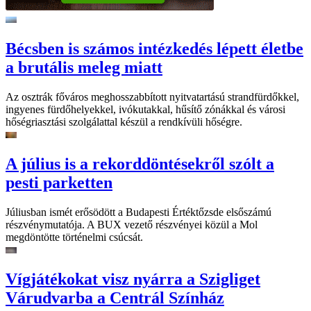
Bécsben is számos intézkedés lépett életbe
a brutális meleg miatt
Az osztrák főváros meghosszabbított nyitvatartású strandfürdőkkel,
ingyenes fürdőhelyekkel, ivókutakkal, hűsítő zónákkal és városi
hőségriasztási szolgálattal készül a rendkívüli hőségre.
A július is a rekorddöntésekről szólt a
pesti parketten
Júliusban ismét erősödött a Budapesti Értéktőzsde elsőszámú
részvénymutatója. A BUX vezető részvényei közül a Mol
megdöntötte történelmi csúcsát.
Vígjátékokat visz nyárra a Szigliget
Várudvarba a Centrál Színház