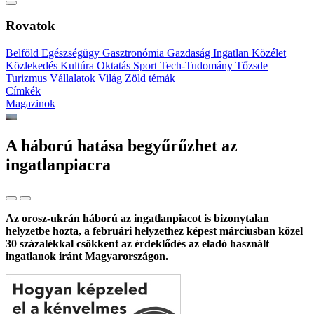
Rovatok
Belföld
Egészségügy
Gasztronómia
Gazdaság
Ingatlan
Közélet
Közlekedés
Kultúra
Oktatás
Sport
Tech-Tudomány
Tőzsde
Turizmus
Vállalatok
Világ
Zöld témák
Címkék
Magazinok
A háború hatása begyűrűzhet az
ingatlanpiacra
Az orosz-ukrán háború az ingatlanpiacot is bizonytalan
helyzetbe hozta, a februári helyzethez képest márciusban közel
30 százalékkal csökkent az érdeklődés az eladó használt
ingatlanok iránt Magyarországon.