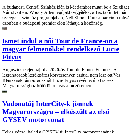
A budapesti Centrál Színház idén is két darabot mutat be a Szigliget
Várudvarban. Woody Allen legújabb vígjátéka, a Tiszta őrület már
szerepel a színház programjában, Neil Simon Furcsa pár című művét
azonban a budapesti premier előtt láthatja a közönség.
Ismét indul a női Tour de France-on a
magyar felmenőkkel rendelkező Lucie
Fityus
Augusztus elején rajtol a 2026-ös Tour de France Femmes. A
legrangosabb kerékpáros körversenyen ezúttal nem lesz ott Vas
Blankának, ám az ausztrál Lucie Fityus révén ezúttal is lesz
Magyarországhoz kötődő bringás a mezőnyben.
Vadonatúj InterCity-k jönnek
Magyarországra – elkészült az első
GYSEV motorvonat
Teljes gőzzel halad a GYSEV új InterCity motorvonatainak