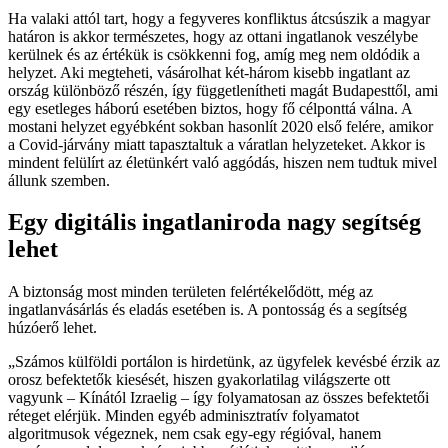
Ha valaki attól tart, hogy a fegyveres konfliktus átcsúszik a magyar
határon is akkor természetes, hogy az ottani ingatlanok veszélybe
kerülnek és az értékük is csökkenni fog, amíg meg nem oldódik a
helyzet. Aki megteheti, vásárolhat két-három kisebb ingatlant az
ország különböző részén, így függetlenítheti magát Budapesttől, ami
egy esetleges háború esetében biztos, hogy fő célponttá válna. A
mostani helyzet egyébként sokban hasonlít 2020 első felére, amikor
a Covid-járvány miatt tapasztaltuk a váratlan helyzeteket. Akkor is
mindent felülírt az életünkért való aggódás, hiszen nem tudtuk mivel
állunk szemben.
Egy digitális ingatlaniroda nagy segítség
lehet
A biztonság most minden területen felértékelődött, még az
ingatlanvásárlás és eladás esetében is. A pontosság és a segítség
húzóerő lehet.
Számos külföldi portálon is hirdetünk, az ügyfelek kevésbé érzik az
orosz befektetők kiesését, hiszen gyakorlatilag világszerte ott
vagyunk – Kínától Izraelig – így folyamatosan az összes befektetői
réteget elérjük. Minden egyéb adminisztratív folyamatot
algoritmusok végeznek, nem csak egy-egy régióval, hanem