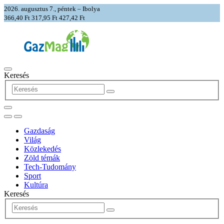
2026. augusztus 7., péntek – Ibolya
366,40 Ft
317,95 Ft
427,42 Ft
Keresés
Gazdaság
Világ
Közlekedés
Zöld témák
Tech-Tudomány
Sport
Kultúra
Keresés