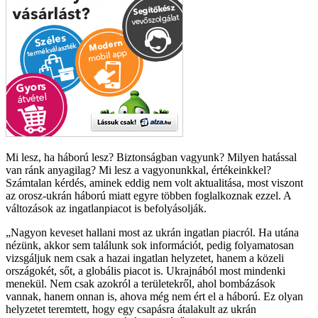
Mi lesz, ha háború lesz? Biztonságban vagyunk? Milyen hatással
van ránk anyagilag? Mi lesz a vagyonunkkal, értékeinkkel?
Számtalan kérdés, aminek eddig nem volt aktualitása, most viszont
az orosz-ukrán háború miatt egyre többen foglalkoznak ezzel. A
változások az ingatlanpiacot is befolyásolják.
Nagyon keveset hallani most az ukrán ingatlan piacról. Ha utána
nézünk, akkor sem találunk sok információt, pedig folyamatosan
vizsgáljuk nem csak a hazai ingatlan helyzetet, hanem a közeli
országokét, sőt, a globális piacot is. Ukrajnából most mindenki
menekül. Nem csak azokról a területekről, ahol bombázások
vannak, hanem onnan is, ahova még nem ért el a háború. Ez olyan
helyzetet teremtett, hogy egy csapásra átalakult az ukrán