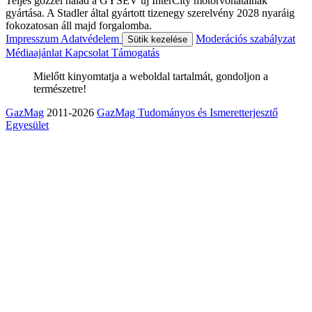
Teljes gőzzel halad a GYSEV új InterCity motorvonatainak
gyártása. A Stadler által gyártott tizenegy szerelvény 2028 nyaráig
fokozatosan áll majd forgalomba.
Impresszum
Adatvédelem
Moderációs szabályzat
Sütik kezelése
Médiaajánlat
Kapcsolat
Támogatás
Mielőtt kinyomtatja a weboldal tartalmát, gondoljon a
természetre!
GazMag
2011-2026
GazMag Tudományos és Ismeretterjesztő
Egyesület