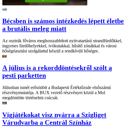
Bécsben is számos intézkedés lépett életbe
a brutális meleg miatt
Az osztrák főváros meghosszabbított nyitvatartású strandfürdőkkel,
ingyenes fürdőhelyekkel, ivókutakkal, hűsítő zónákkal és városi
hőségriasztási szolgálattal készül a rendkívüli hőségre.
A július is a rekorddöntésekről szólt a
pesti parketten
Júliusban ismét erősödött a Budapesti Értéktőzsde elsőszámú
részvénymutatója. A BUX vezető részvényei közül a Mol
megdöntötte történelmi csúcsát.
Vígjátékokat visz nyárra a Szigliget
Várudvarba a Centrál Színház