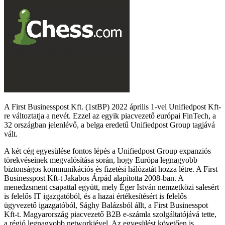
A First Businesspost Kft. (1stBP) 2022 április 1-vel Unifiedpost Kft-
re változtatja a nevét. Ezzel az egyik piacvezető európai FinTech, a
32 országban jelenlévő, a belga eredetű Unifiedpost Group tagjává
vált.
A két cég egyesülése fontos lépés a Unifiedpost Group expanziós
törekvéseinek megvalósítása során, hogy Európa legnagyobb
biztonságos kommunikációs és fizetési hálózatát hozza létre. A First
Businesspost Kft-t Jakabos Árpád alapította 2008-ban. A
menedzsment csapattal együtt, mely Éger István nemzetközi salesért
is felelős IT igazgatóból, és a hazai értékesítésért is felelős
ügyvezető igazgatóból, Sághy Balázsból állt, a First Businesspot
Kft-t. Magyarország piacvezető B2B e-számla szolgáltatójává tette,
a régió legnagyobb networkjével. Az egyesülést követően is