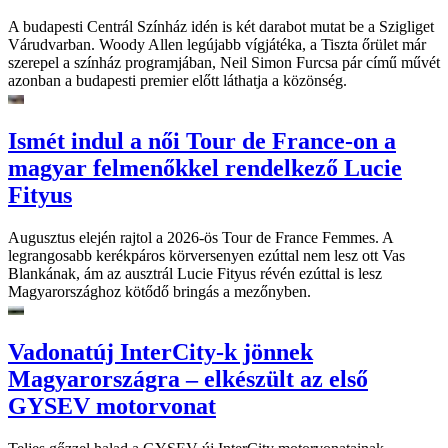
A budapesti Centrál Színház idén is két darabot mutat be a Szigliget
Várudvarban. Woody Allen legújabb vígjátéka, a Tiszta őrület már
szerepel a színház programjában, Neil Simon Furcsa pár című művét
azonban a budapesti premier előtt láthatja a közönség.
Ismét indul a női Tour de France-on a
magyar felmenőkkel rendelkező Lucie
Fityus
Augusztus elején rajtol a 2026-ös Tour de France Femmes. A
legrangosabb kerékpáros körversenyen ezúttal nem lesz ott Vas
Blankának, ám az ausztrál Lucie Fityus révén ezúttal is lesz
Magyarországhoz kötődő bringás a mezőnyben.
Vadonatúj InterCity-k jönnek
Magyarországra – elkészült az első
GYSEV motorvonat