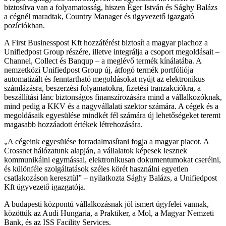
biztosítva van a folyamatosság, hiszen Éger István és Sághy Balázs
a cégnél maradtak, Country Manager és ügyvezető igazgató
pozíciókban.
A First Businesspost Kft hozzáférést biztosít a magyar piachoz a
Unifiedpost Group részére, illetve integrálja a csoport megoldásait –
Channel, Collect és Banqup – a meglévő termék kínálatába. A
nemzetközi Unifiedpost Group új, átfogó termék portfóliója
automatizált és fenntartható megoldásokat nyújt az elektronikus
számlázásra, beszerzési folyamatokra, fizetési tranzakciókra, a
beszállítási lánc biztonságos finanszírozására mind a vállalkozóknak,
mind pedig a KKV és a nagyvállalati szektor számára. A cégek és a
megoldásaik egyesülése mindkét fél számára új lehetőségeket teremt
magasabb hozzáadott értékek létrehozására.
A cégeink egyesülése forradalmasítani fogja a magyar piacot. A
Crossnet hálózatunk alapján, a vállalatok képesek lesznek
kommunikálni egymással, elektronikusan dokumentumokat cserélni,
és különféle szolgáltatások széles körét használni egyetlen
csatlakozáson keresztül
– nyilatkozta Sághy Balázs, a Unifiedpost
Kft ügyvezető igazgatója.
A budapesti központú vállalkozásnak jól ismert ügyfelei vannak,
közöttük az Audi Hungaria, a Praktiker, a Mol, a Magyar Nemzeti
Bank, és az ISS Facility Services.