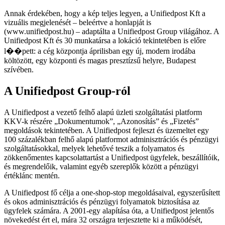
Annak érdekében, hogy a kép teljes legyen, a Unifiedpost Kft a
vizuális megjelenését – beleértve a honlapját is
(www.unifiedpost.hu) – adaptálta a Unifiedpost Group világához. A
Unifiedpost Kft és 30 munkatársa a lokáció tekintetében is előre
l��pett: a cég központja áprilisban egy új, modern irodába
költözött, egy központi és magas presztízsű helyre, Budapest
szívében.
A Unifiedpost Group-ról
A Unifiedpost a vezető felhő alapú üzleti szolgáltatási platform
KKV-k részére „Dokumentumok”, „Azonosítás” és „Fizetés”
megoldások tekintetében. A Unifiedpost fejleszt és üzemeltet egy
100 százalékban felhő alapú platformot adminisztrációs és pénzügyi
szolgáltatásokkal, melyek lehetővé teszik a folyamatos és
zökkenőmentes kapcsolattartást a Unifiedpost ügyfelek, beszállítóik,
és megrendelőik, valamint egyéb szereplők között a pénzügyi
értéklánc mentén.
A Unifiedpost fő célja a one-shop-stop megoldásaival, egyszerűsített
és okos adminisztrációs és pénzügyi folyamatok biztosítása az
ügyfelek számára. A 2001-egy alapítása óta, a Unifiedpost jelentős
növekedést ért el, mára 32 országra terjesztette ki a működését,