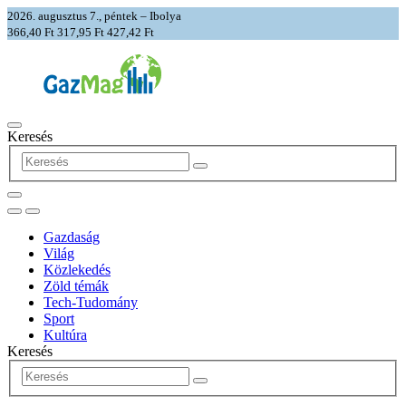
2026. augusztus 7., péntek – Ibolya
366,40 Ft
317,95 Ft
427,42 Ft
Keresés
Gazdaság
Világ
Közlekedés
Zöld témák
Tech-Tudomány
Sport
Kultúra
Keresés