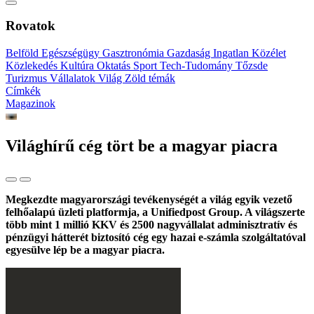
Rovatok
Belföld
Egészségügy
Gasztronómia
Gazdaság
Ingatlan
Közélet
Közlekedés
Kultúra
Oktatás
Sport
Tech-Tudomány
Tőzsde
Turizmus
Vállalatok
Világ
Zöld témák
Címkék
Magazinok
Világhírű cég tört be a magyar piacra
Megkezdte magyarországi tevékenységét a világ egyik vezető
felhőalapú üzleti platformja, a Unifiedpost Group. A világszerte
több mint 1 millió KKV és 2500 nagyvállalat adminisztratív és
pénzügyi hátterét biztosító cég egy hazai e-számla szolgáltatóval
egyesülve lép be a magyar piacra.