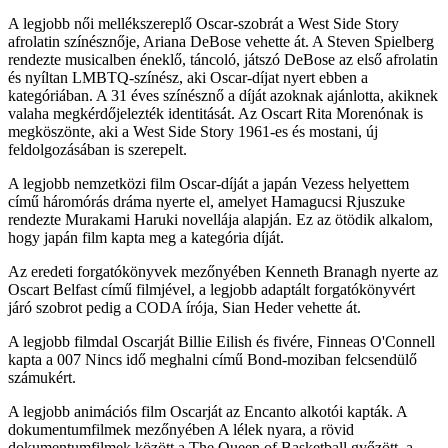
A legjobb női mellékszereplő Oscar-szobrát a West Side Story
afrolatin színésznője, Ariana DeBose vehette át. A Steven Spielberg
rendezte musicalben éneklő, táncoló, játszó DeBose az első afrolatin
és nyíltan LMBTQ-színész, aki Oscar-díjat nyert ebben a
kategóriában. A 31 éves színésznő a díját azoknak ajánlotta, akiknek
valaha megkérdőjelezték identitását. Az Oscart Rita Morenónak is
megköszönte, aki a West Side Story 1961-es és mostani, új
feldolgozásában is szerepelt.
A legjobb nemzetközi film Oscar-díját a japán Vezess helyettem
című háromórás dráma nyerte el, amelyet Hamagucsi Rjuszuke
rendezte Murakami Haruki novellája alapján. Ez az ötödik alkalom,
hogy japán film kapta meg a kategória díját.
Az eredeti forgatókönyvek mezőnyében Kenneth Branagh nyerte az
Oscart Belfast című filmjével, a legjobb adaptált forgatókönyvért
járó szobrot pedig a CODA írója, Sian Heder vehette át.
A legjobb filmdal Oscarját Billie Eilish és fivére, Finneas O'Connell
kapta a 007 Nincs idő meghalni című Bond-moziban felcsendülő
számukért.
A legjobb animációs film Oscarját az Encanto alkotói kapták. A
dokumentumfilmek mezőnyében A lélek nyara, a rövid
dokumentumfilmek között a The Queen of Basketball győzött, a