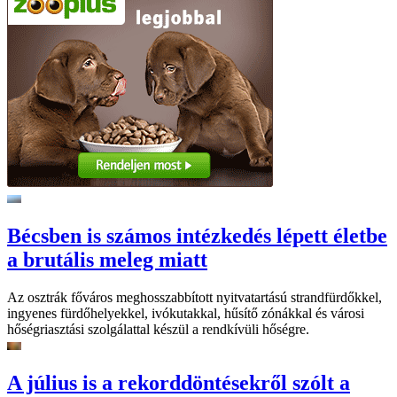
Bécsben is számos intézkedés lépett életbe
a brutális meleg miatt
Az osztrák főváros meghosszabbított nyitvatartású strandfürdőkkel,
ingyenes fürdőhelyekkel, ivókutakkal, hűsítő zónákkal és városi
hőségriasztási szolgálattal készül a rendkívüli hőségre.
A július is a rekorddöntésekről szólt a