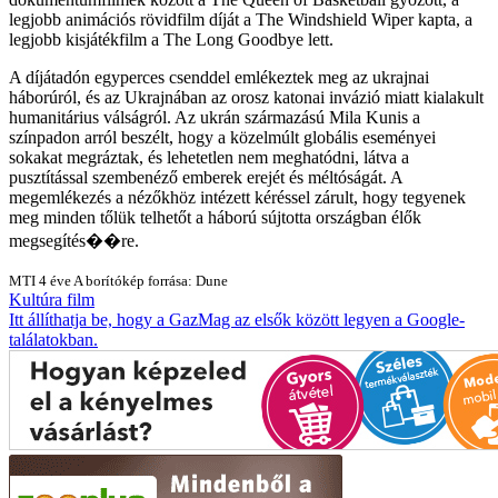
legjobb animációs rövidfilm díját a The Windshield Wiper kapta, a
legjobb kisjátékfilm a The Long Goodbye lett.
A díjátadón egyperces csenddel emlékeztek meg az ukrajnai
háborúról, és az Ukrajnában az orosz katonai invázió miatt kialakult
humanitárius válságról. Az ukrán származású Mila Kunis a
színpadon arról beszélt, hogy a közelmúlt globális eseményei
sokakat megráztak, és lehetetlen nem meghatódni, látva a
pusztítással szembenéző emberek erejét és méltóságát. A
megemlékezés a nézőkhöz intézett kéréssel zárult, hogy tegyenek
meg minden tőlük telhetőt a háború sújtotta országban élők
megsegítés��re.
MTI
4 éve
A borítókép forrása: Dune
Kultúra
film
Itt állíthatja be, hogy a GazMag az elsők között legyen a Google-
találatokban.