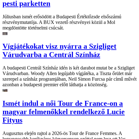
pesti parketten
Júliusban ismét erősödött a Budapesti Értéktőzsde elsőszámú
részvénymutatója. A BUX vezető részvényei közül a Mol
megdöntötte történelmi csúcsát.
Vígjátékokat visz nyárra a Szigliget
Várudvarba a Centrál Színház
A budapesti Centrál Színház idén is két darabot mutat be a Szigliget
Várudvarban. Woody Allen legújabb vígjátéka, a Tiszta őrület már
szerepel a színház programjában, Neil Simon Furcsa pár című művét
azonban a budapesti premier előtt láthatja a közönség.
Ismét indul a női Tour de France-on a
magyar felmenőkkel rendelkező Lucie
Fityus
Augusztus elején rajtol a 2026-ös Tour de France Femmes. A
legrangosabb kerékpáros körversenyen ezúttal nem lesz ott Vas