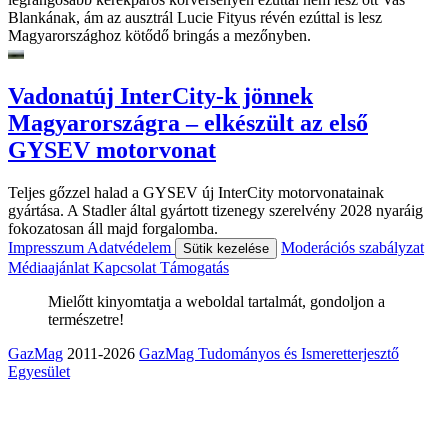
Blankának, ám az ausztrál Lucie Fityus révén ezúttal is lesz
Magyarországhoz kötődő bringás a mezőnyben.
Vadonatúj InterCity-k jönnek
Magyarországra – elkészült az első
GYSEV motorvonat
Teljes gőzzel halad a GYSEV új InterCity motorvonatainak
gyártása. A Stadler által gyártott tizenegy szerelvény 2028 nyaráig
fokozatosan áll majd forgalomba.
Impresszum
Adatvédelem
Moderációs szabályzat
Sütik kezelése
Médiaajánlat
Kapcsolat
Támogatás
Mielőtt kinyomtatja a weboldal tartalmát, gondoljon a
természetre!
GazMag
2011-2026
GazMag Tudományos és Ismeretterjesztő
Egyesület