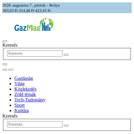
2026. augusztus 7., péntek – Ibolya
363,03 Ft
314,48 Ft
423,45 Ft
Keresés
Gazdaság
Világ
Közlekedés
Zöld témák
Tech-Tudomány
Sport
Kultúra
Keresés