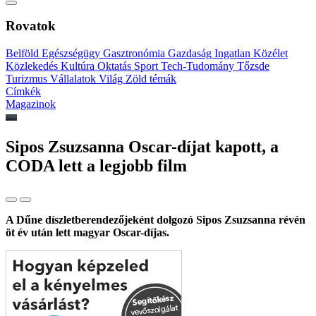
Rovatok
Belföld
Egészségügy
Gasztronómia
Gazdaság
Ingatlan
Közélet
Közlekedés
Kultúra
Oktatás
Sport
Tech-Tudomány
Tőzsde
Turizmus
Vállalatok
Világ
Zöld témák
Címkék
Magazinok
Sipos Zsuzsanna Oscar-díjat kapott, a
CODA lett a legjobb film
A Dűne díszletberendezőjeként dolgozó Sipos Zsuzsanna révén
öt év után lett magyar Oscar-díjas.