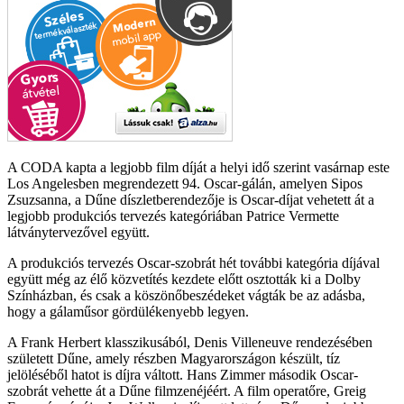
A CODA kapta a legjobb film díját a helyi idő szerint vasárnap este
Los Angelesben megrendezett 94. Oscar-gálán, amelyen Sipos
Zsuzsanna, a Dűne díszletberendezője is Oscar-díjat vehetett át a
legjobb produkciós tervezés kategóriában Patrice Vermette
látványtervezővel együtt.
A produkciós tervezés Oscar-szobrát hét további kategória díjával
együtt még az élő közvetítés kezdete előtt osztották ki a Dolby
Színházban, és csak a köszönőbeszédeket vágták be az adásba,
hogy a gálaműsor gördülékenyebb legyen.
A Frank Herbert klasszikusából, Denis Villeneuve rendezésében
született Dűne, amely részben Magyarországon készült, tíz
jelöléséből hatot is díjra váltott. Hans Zimmer második Oscar-
szobrát vehette át a Dűne filmzenéjéért. A film operatőre, Greig