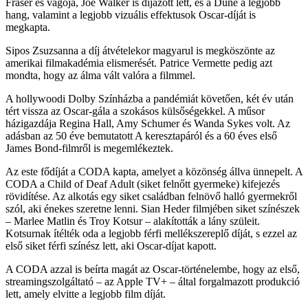
Fraser és vágója, Joe Walker is díjazott lett, és a Dűne a legjobb
hang, valamint a legjobb vizuális effektusok Oscar-díját is
megkapta.
Sipos Zsuzsanna a díj átvételekor magyarul is megköszönte az
amerikai filmakadémia elismerését. Patrice Vermette pedig azt
mondta, hogy az álma vált valóra a filmmel.
A hollywoodi Dolby Színházba a pandémiát követően, két év után
tért vissza az Oscar-gála a szokásos külsőségekkel. A műsor
házigazdája Regina Hall, Amy Schumer és Wanda Sykes volt. Az
adásban az 50 éve bemutatott A keresztapáról és a 60 éves első
James Bond-filmről is megemlékeztek.
Az este fődíját a CODA kapta, amelyet a közönség állva ünnepelt. A
CODA a Child of Deaf Adult (siket felnőtt gyermeke) kifejezés
rövidítése. Az alkotás egy siket családban felnövő halló gyermekről
szól, aki énekes szeretne lenni. Sian Heder filmjében siket színészek
– Marlee Matlin és Troy Kotsur – alakították a lány szüleit.
Kotsurnak ítélték oda a legjobb férfi mellékszereplő díját, s ezzel az
első siket férfi színész lett, aki Oscar-díjat kapott.
A CODA azzal is beírta magát az Oscar-történelembe, hogy az első,
streamingszolgáltató – az Apple TV+ – által forgalmazott produkció
lett, amely elvitte a legjobb film díját.