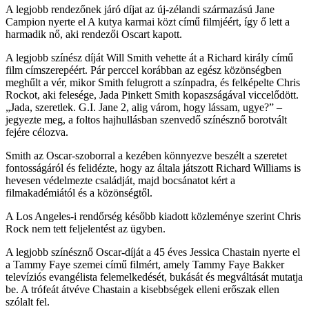
A legjobb rendezőnek járó díjat az új-zélandi származású Jane
Campion nyerte el A kutya karmai közt című filmjéért, így ő lett a
harmadik nő, aki rendezői Oscart kapott.
A legjobb színész díját Will Smith vehette át a Richard király című
film címszerepéért. Pár perccel korábban az egész közönségben
meghűlt a vér, mikor Smith felugrott a színpadra, és felképelte Chris
Rockot, aki felesége, Jada Pinkett Smith kopaszságával viccelődött.
Jada, szeretlek. G.I. Jane 2, alig várom, hogy lássam, ugye?
–
jegyezte meg, a foltos hajhullásban szenvedő színésznő borotvált
fejére célozva.
Smith az Oscar-szoborral a kezében könnyezve beszélt a szeretet
fontosságáról és felidézte, hogy az általa játszott Richard Williams is
hevesen védelmezte családját, majd bocsánatot kért a
filmakadémiától és a közönségtől.
A Los Angeles-i rendőrség később kiadott közleménye szerint Chris
Rock nem tett feljelentést az ügyben.
A legjobb színésznő Oscar-díját a 45 éves Jessica Chastain nyerte el
a Tammy Faye szemei című filmért, amely Tammy Faye Bakker
televíziós evangélista felemelkedését, bukását és megváltását mutatja
be. A trófeát átvéve Chastain a kisebbségek elleni erőszak ellen
szólalt fel.