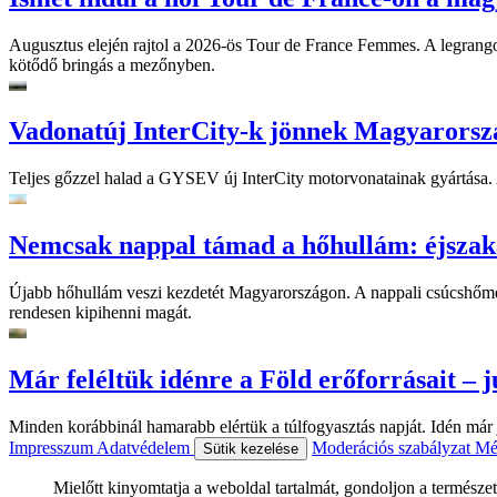
Augusztus elején rajtol a 2026-ös Tour de France Femmes. A legrango
kötődő bringás a mezőnyben.
Vadonatúj InterCity-k jönnek Magyarorsz
Teljes gőzzel halad a GYSEV új InterCity motorvonatainak gyártása. A
Nemcsak nappal támad a hőhullám: éjszaka
Újabb hőhullám veszi kezdetét Magyarországon. A nappali csúcshőmérsé
rendesen kipihenni magát.
Már feléltük idénre a Föld erőforrásait – jú
Minden korábbinál hamarabb elértük a túlfogyasztás napját. Idén már j
Impresszum
Adatvédelem
Moderációs szabályzat
Mé
Sütik kezelése
Mielőtt kinyomtatja a weboldal tartalmát, gondoljon a természet