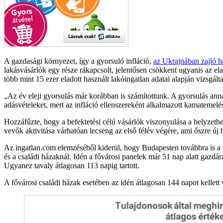
A gazdasági környezet, így a gyorsuló infláció,
az Ukrajnában zajló 
lakásvásárlók egy része rákapcsolt, jelentősen csökkent ugyanis az el
több mint 15 ezer eladott használt lakóingatlan adatai alapján vizsgál
Az év eleji gyorsulás már korábban is számítottunk. A gyorsulás ann
adásvételeket, mert az infláció ellenszereként alkalmazott kamatemelése
Hozzáfűzte, hogy a befektetési célú vásárlók viszonyulása a helyzeth
vevők aktivitása várhatóan lecseng az első félév végére, ami őszre új
Az ingatlan.com elemzéséből kiderül, hogy Budapesten továbbra is a p
és a családi házaknál. Idén a fővárosi panelek már 51 nap alatt gazdár
Ugyanez tavaly átlagosan 113 napig tartott.
A fővárosi családi házak esetében az idén átlagosan 144 napot kellett