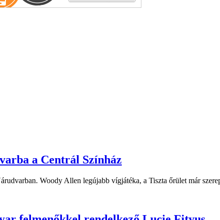
dvarba a Centrál Színház
 Várudvarban. Woody Allen legújabb vígjátéka, a Tiszta őrület már sze
yar felmenőkkel rendelkező Lucie Fityus