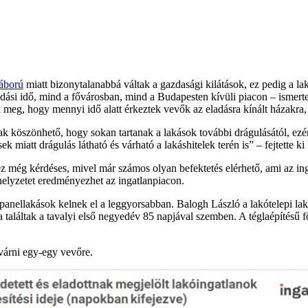
háború
miatt bizonytalanabbá váltak a gazdasági kilátások, ez pedig a lak
adási idő, mind a fővárosban, mind a Budapesten kívüli piacon – ismerte
ta meg, hogy mennyi idő alatt érkeztek vevők az eladásra kínált házakra,
ak köszönhető, hogy sokan tartanak a lakások további drágulásától, ezé
k miatt drágulás látható és várható a lakáshitelek terén is
– fejtette k
ez még kérdéses, mivel már számos olyan befektetés elérhető, ami az i
 helyzetet eredményezhet az ingatlanpiacon.
anellakások kelnek el a leggyorsabban. Balogh László a lakótelepi lak
a találtak a tavalyi első negyedév 85 napjával szemben. A téglaépítésű f
 várni egy-egy vevőre.