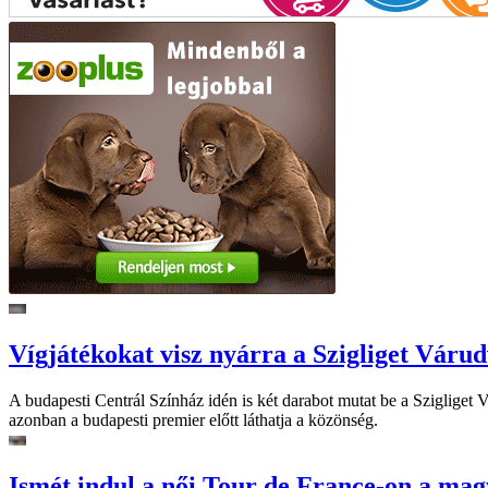
Vígjátékokat visz nyárra a Szigliget Váru
A budapesti Centrál Színház idén is két darabot mutat be a Szigliget
azonban a budapesti premier előtt láthatja a közönség.
Ismét indul a női Tour de France-on a mag