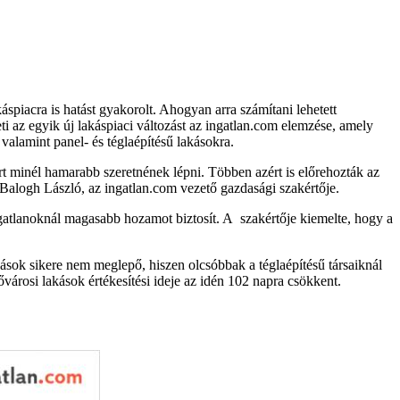
áspiacra is hatást gyakorolt. Ahogyan arra számítani lehetett
ti az egyik új lakáspiaci változást az ingatlan.com elemzése, amely
 valamint panel- és téglaépítésű lakásokra.
rt minél hamarabb szeretnének lépni. Többen azért is előrehozták az
i Balogh László, az ingatlan.com vezető gazdasági szakértője.
ngatlanoknál magasabb hozamot biztosít. A szakértője kiemelte, hogy a
ások sikere nem meglepő, hiszen olcsóbbak a téglaépítésű társaiknál
ővárosi lakások értékesítési ideje az idén 102 napra csökkent.