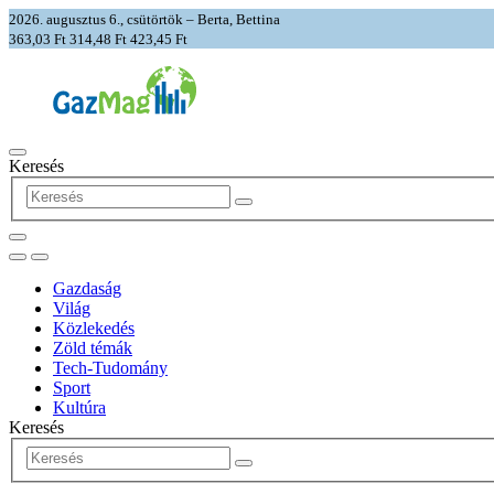
2026. augusztus 6., csütörtök – Berta, Bettina
363,03 Ft
314,48 Ft
423,45 Ft
Keresés
Gazdaság
Világ
Közlekedés
Zöld témák
Tech-Tudomány
Sport
Kultúra
Keresés