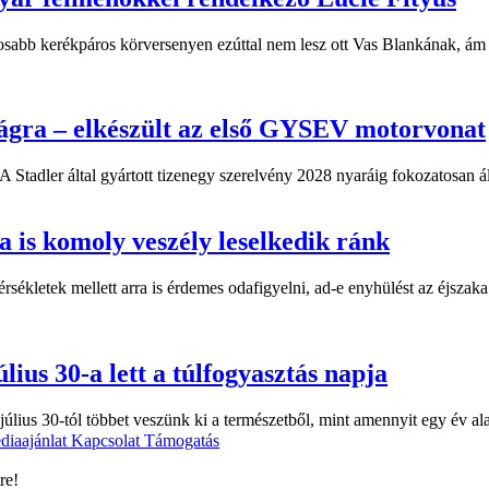
sabb kerékpáros körversenyen ezúttal nem lesz ott Vas Blankának, ám a
ágra – elkészült az első GYSEV motorvonat
 Stadler által gyártott tizenegy szerelvény 2028 nyaráig fokozatosan á
 is komoly veszély leselkedik ránk
kletek mellett arra is érdemes odafigyelni, ad-e enyhülést az éjszaka.
lius 30-a lett a túlfogyasztás napja
úlius 30-tól többet veszünk ki a természetből, mint amennyit egy év al
diaajánlat
Kapcsolat
Támogatás
re!