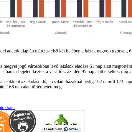
idei adatok alapján március első két hetében a házak nagyon gyorsan, 65
en a megyei jogú városokban lévő lakások eladása 61 nap alatt megtört
s hamar bejelentkeztek a vásárlók: az idén 95 nap alatt elkeltek, míg a
a csökkent az eladási idő, a családi házaknál pedig 162 napról 123 nap
int 166 nap alatt történhetett meg.
atokban.