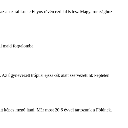
z ausztrál Lucie Fityus révén ezúttal is lesz Magyarországhoz
ll majd forgalomba.
 Az úgynevezett trópusi éjszakák alatt szervezetünk képtelen
att képes megújítani. Már most 20,6 évvel tartozunk a Földnek.