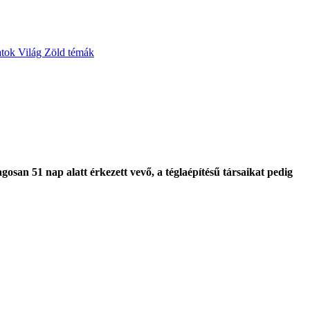
atok
Világ
Zöld témák
osan 51 nap alatt érkezett vevő, a téglaépítésű társaikat pedig