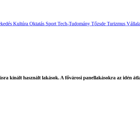
ekedés
Kultúra
Oktatás
Sport
Tech-Tudomány
Tőzsde
Turizmus
Vállal
ra kínált használt lakások. A fővárosi panellakásokra az idén átlag