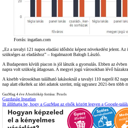
Forrás: ingatlan.com
Ez a tavalyi 121 napos eladási időshöz képest növekedést jelent. Az 
szükséges az eladáshoz
– fogalmazott Balogh László.
A Budapesten kívüli piacon is jól látszik a gyorsulás. Ebben az évb
napra volt szükség átlagosan. A megyei jogú városokban lévő házakra i
A kisebb városokban található lakásoknál a tavalyi 110 napról 82 napr
nap alatt elkeltek az idei adatok szerint, míg ugyanez 2021-ben több m
GazMag
4 éve
A borítókép forrása: Pexels
Gazdaság
Ingatlan
Itt állíthatja be, hogy a GazMag az elsők között legyen a Google-talál