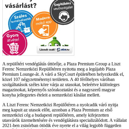
A repülőtéri vendéglátás úttörője, a Plaza Premium Group a Liszt
Ferenc Nemzetközi Repülőtéren nyitotta meg a legújabb Plaza
Premium Lounge-át. A váró a SkyCourt épületében helyezkedik el,
közel 107 négyzetméternyi területen. A 40 férőhelyes váróban
szolgáltatások széles köre várja az utasokat, beleértve különleges
magazinokat, képernyős szórakoztatást és a nagyszerű magyar
konyha jellegzetes ételeit a nemzetközi kínálat mellett.
A Liszt Ferenc Nemzetközi Repülőtéren a nyolcadik váró nyitja
meg kapuit az utasok előtt, azonban a Plaza Premium az első
nemzetközi cég a budapesti repülőtéren, amely kifejezetten
utasvárók üzemeltetésére és vendéglátásra specializálódott. A vállalat
2021-ben zsinórban ötödik éve nyerte el a világ legjobb független