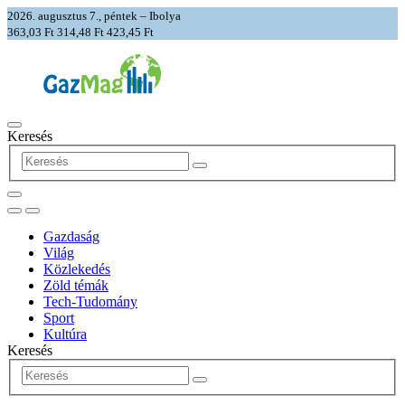
2026. augusztus 7., péntek – Ibolya
363,03 Ft
314,48 Ft
423,45 Ft
Keresés
Gazdaság
Világ
Közlekedés
Zöld témák
Tech-Tudomány
Sport
Kultúra
Keresés