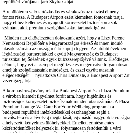
repülőtéri várójának járó Skytrax-díjat.
A repülőtéren való tartózkodás és várakozás az utazási élmény
fontos része. A Budapest Airport ezért kiemelten fontosnak tartja,
hogy ehhez kellemes és nyugodt környezetet biztosítson azok
számára, akik prémium szolgáltatásokra tartanak igényt.
Minden nap elkötelezetten dolgozunk azért, hogy a Liszt Ferenc
Nemzetközi Repülőtér a Magyarországra érkező és innen induló
utasok számára az ország méltó kapuja legyen. Az utóbbi években
légitársasági partnereinkkel együtt Magyarország és Budapest
turisztikai fejlődésének egyik kulcsszereplőjévé váltunk. Elsődleges
célunk, hogy ezt a szerepet megőrizve és megerősítve folyamatosan
emeljük szolgáltatásaink minőségét, és ezzel együtt utasaink
elégedettségét
– nyilatkozta Chris Dinsdale, a Budapest Airport Zrt.
vezérigazgatója.
A koronavírus-járvány miatt a Budapest Airport és a Plaza Premium
a váróban kiemelt figyelmet fordít arra, hogy higiénikus és
biztonságos környezetet biztosítsanak minden utas számára. A Plaza
Premium Lounge We Care For Your Wellbeing programja a
budapesti repülőtéri intézkedésekkel összhangban segíti a
privátszféra és a távolság megtartását, egymástól nagyobb távolságra
elhelyezett, kényelmes ülőhelyekkel. Emellett érintésmentes
kézfertőtlenítőket helyeztek ki, folyamatosan fertőtlenítik a váró