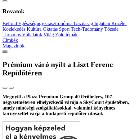
Rovatok
Belföld
Egészségügy
Gasztronómia
Gazdaság
Ingatlan
Közélet
Közlekedés
Kultúra
Oktatás
Sport
Tech-Tudomány
Tőzsde
Turizmus
Vállalatok
Világ
Zöld témák
Címkék
Magazinok
Prémium váró nyílt a Liszt Ferenc
Repülőtéren
Megnyílt a Plaza Premium Group 40 férőhelyes, 107
négyzetméteren elhelyezkedő várója a SkyCourt épületében,
amely minőségi szolgáltatásokkal, valamint kényelmes
környezettel várja a budapesti repülőtér utasait.