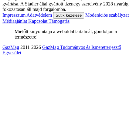
gyártása. A Stadler által gyártott tizenegy szerelvény 2028 nyaráig
fokozatosan áll majd forgalomba.
Impresszum
Adatvédelem
Moderációs szabályzat
Sütik kezelése
Médiaajánlat
Kapcsolat
Támogatás
Mielőtt kinyomtatja a weboldal tartalmát, gondoljon a
természetre!
GazMag
2011-2026
GazMag Tudományos és Ismeretterjesztő
Egyesület