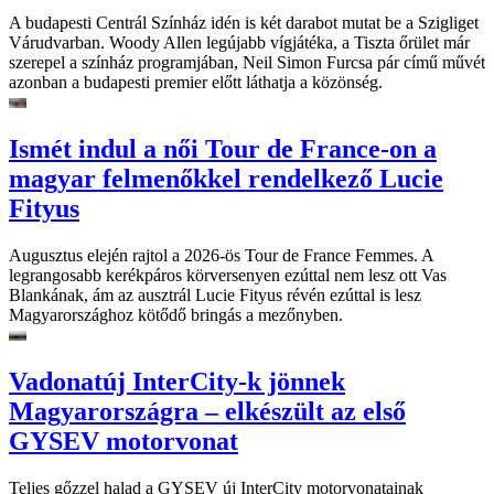
A budapesti Centrál Színház idén is két darabot mutat be a Szigliget
Várudvarban. Woody Allen legújabb vígjátéka, a Tiszta őrület már
szerepel a színház programjában, Neil Simon Furcsa pár című művét
azonban a budapesti premier előtt láthatja a közönség.
Ismét indul a női Tour de France-on a
magyar felmenőkkel rendelkező Lucie
Fityus
Augusztus elején rajtol a 2026-ös Tour de France Femmes. A
legrangosabb kerékpáros körversenyen ezúttal nem lesz ott Vas
Blankának, ám az ausztrál Lucie Fityus révén ezúttal is lesz
Magyarországhoz kötődő bringás a mezőnyben.
Vadonatúj InterCity-k jönnek
Magyarországra – elkészült az első
GYSEV motorvonat
Teljes gőzzel halad a GYSEV új InterCity motorvonatainak