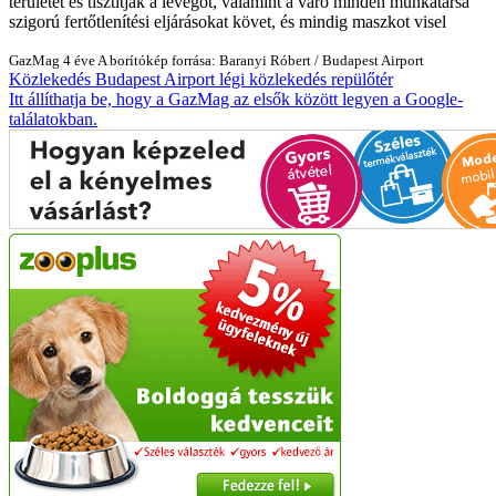
területét és tisztítják a levegőt, valamint a váró minden munkatársa
szigorú fertőtlenítési eljárásokat követ, és mindig maszkot visel
GazMag
4 éve
A borítókép forrása: Baranyi Róbert / Budapest Airport
Közlekedés
Budapest Airport
légi közlekedés
repülőtér
Itt állíthatja be, hogy a GazMag az elsők között legyen a Google-
találatokban.