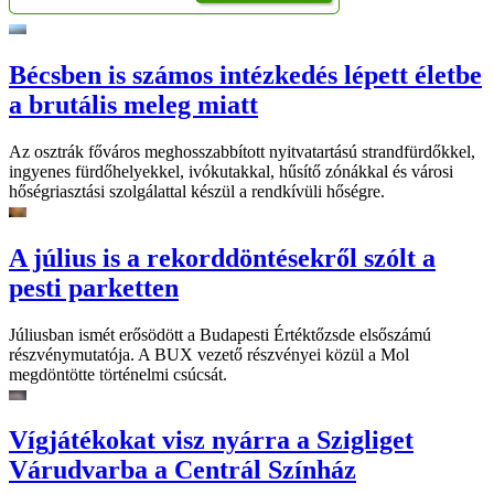
Bécsben is számos intézkedés lépett életbe
a brutális meleg miatt
Az osztrák főváros meghosszabbított nyitvatartású strandfürdőkkel,
ingyenes fürdőhelyekkel, ivókutakkal, hűsítő zónákkal és városi
hőségriasztási szolgálattal készül a rendkívüli hőségre.
A július is a rekorddöntésekről szólt a
pesti parketten
Júliusban ismét erősödött a Budapesti Értéktőzsde elsőszámú
részvénymutatója. A BUX vezető részvényei közül a Mol
megdöntötte történelmi csúcsát.
Vígjátékokat visz nyárra a Szigliget
Várudvarba a Centrál Színház