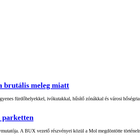
a brutális meleg miatt
yenes fürdőhelyekkel, ivókutakkal, hűsítő zónákkal és városi hőségriasz
i parketten
ymutatója. A BUX vezető részvényei közül a Mol megdöntötte történelm