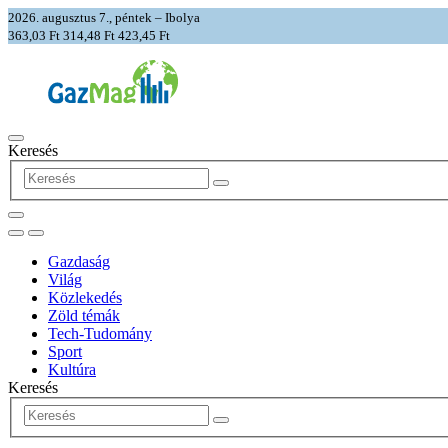
2026. augusztus 7., péntek – Ibolya
363,03 Ft
314,48 Ft
423,45 Ft
Keresés
Gazdaság
Világ
Közlekedés
Zöld témák
Tech-Tudomány
Sport
Kultúra
Keresés