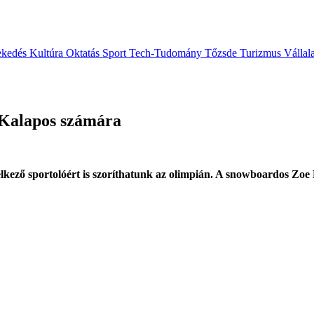
ekedés
Kultúra
Oktatás
Sport
Tech-Tudomány
Tőzsde
Turizmus
Vállal
e Kalapos számára
kező sportolóért is szoríthatunk az olimpián. A snowboardos Zoe Ka