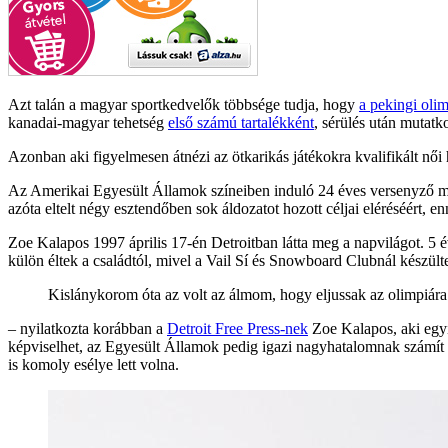
Azt talán a magyar sportkedvelők többsége tudja, hogy
a pekingi oli
kanadai-magyar tehetség
első számú tartalékként
, sérülés után mutatk
Azonban aki figyelmesen átnézi az ötkarikás játékokra kvalifikált n
Az Amerikai Egyesült Államok színeiben induló 24 éves versenyző már
azóta eltelt négy esztendőben sok áldozatot hozott céljai eléréséért, 
Zoe Kalapos 1997 április 17-én Detroitban látta meg a napvilágot. 5 
külön éltek a családtól, mivel a Vail Sí és Snowboard Clubnál készültek
Kislánykorom óta az volt az álmom, hogy eljussak az olimpiára
– nyilatkozta korábban a
Detroit Free Press-nek
Zoe Kalapos, aki egyi
képviselhet, az Egyesült Államok pedig igazi nagyhatalomnak számít 
is komoly esélye lett volna.