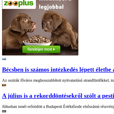
Bécsben is számos intézkedés lépett életbe 
Az osztrák főváros meghosszabbított nyitvatartású strandfürdőkkel, ing
A július is a rekorddöntésekről szólt a pest
Júliusban ismét erősödött a Budapesti Értéktőzsde elsőszámú részvén