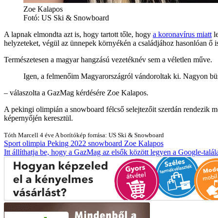
Zoe Kalapos
Fotó: US Ski & Snowboard
A lapnak elmondta azt is, hogy tartott tőle, hogy
a koronavírus miatt
le
helyzeteket, végül az ünnepek környékén a családjához hasonlóan ő is
Természetesen a magyar hangzású vezetéknév sem a véletlen műve.
Igen, a felmenőim Magyarországról vándoroltak ki. Nagyon b
– válaszolta a GazMag kérdésére Zoe Kalapos.
A pekingi olimpián a snowboard félcső selejtezőit szerdán rendezik m
képernyőjén keresztül.
Tóth Marcell
4 éve
A borítókép forrása: US Ski & Snowboard
Sport
olimpia
Peking 2022
snowboard
Zoe Kalapos
Itt állíthatja be, hogy a GazMag az elsők között legyen a Google-talál