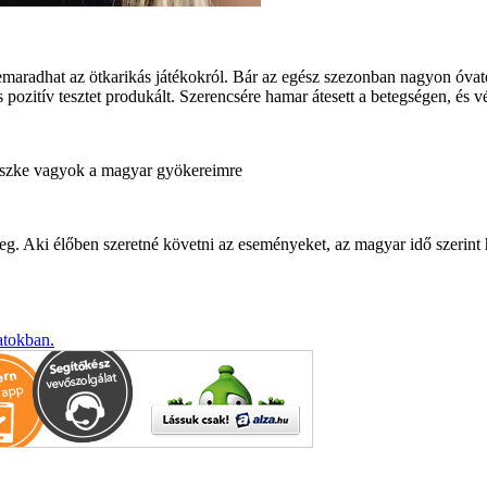
maradhat az ötkarikás játékokról. Bár az egész szezonban nagyon óvatos
 pozitív tesztet produkált. Szerencsére hamar átesett a betegségen, és
üszke vagyok a magyar gyökereimre
eg. Aki élőben szeretné követni az eseményeket, az magyar idő szerint 
atokban.