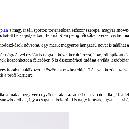
mpián
a magyar téli sportok történetében először szerepel magyar sno
ozhatott be slopstyle-ban, február 9-én pedig félcsőben versenyezhet m
ői hódeszkások névsorát, egy másik magyaros hangzású nevet is találha
 négy évvel ezelőtt is nagyon közel került hozzá, hogy olimpikonnak 
ennek köszönhetően félcsőben ő is összemérheti tudását a világ legjobbj
éves korában találkozott először a snowboarddal, 9 évesen kezdett verse
 a profi karrierre.
ke annak a négy versenyzőnek, akik az amerikai csapatot alkotják a fé
snowboardban, így a csapatba bekerülni is nagy kihívás, ugyanis a vi