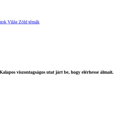
atok
Világ
Zöld témák
lapos viszontagságos utat járt be, hogy elérhesse álmait.