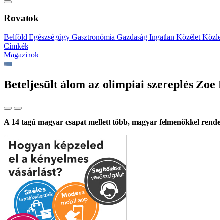
Rovatok
Belföld
Egészségügy
Gasztronómia
Gazdaság
Ingatlan
Közélet
Közl
Címkék
Magazinok
Beteljesült álom az olimpiai szereplés Zo
A 14 tagú magyar csapat mellett több, magyar felmenőkkel rendel