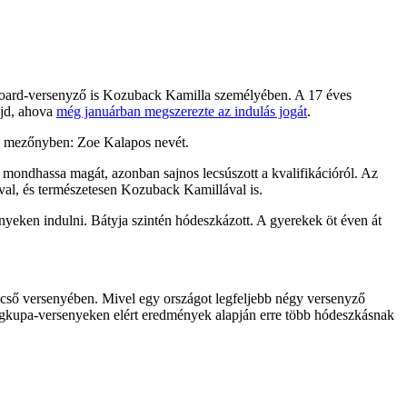
wboard-versenyző is Kozuback Kamilla személyében. A 17 éves
ajd, ahova
még januárban megszerezte az indulás jogát
.
t a mezőnyben: Zoe Kalapos nevét.
mondhassa magát, azonban sajnos lecsúszott a kvalifikációról. Az
aival, és természetesen Kozuback Kamillával is.
nyeken indulni. Bátyja szintén hódeszkázott. A gyerekek öt éven át
lcső versenyében. Mivel egy országot legfeljebb négy versenyző
lágkupa-versenyeken elért eredmények alapján erre több hódeszkásnak