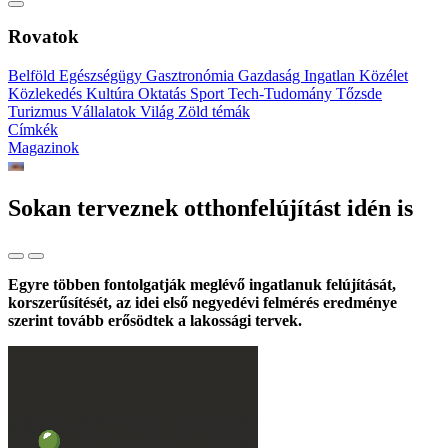
Rovatok
Belföld
Egészségügy
Gasztronómia
Gazdaság
Ingatlan
Közélet
Közlekedés
Kultúra
Oktatás
Sport
Tech-Tudomány
Tőzsde
Turizmus
Vállalatok
Világ
Zöld témák
Címkék
Magazinok
Sokan terveznek otthonfelújítást idén is
Egyre többen fontolgatják meglévő ingatlanuk felújítását,
korszerűsítését, az idei első negyedévi felmérés eredménye
szerint tovább erősödtek a lakossági tervek.