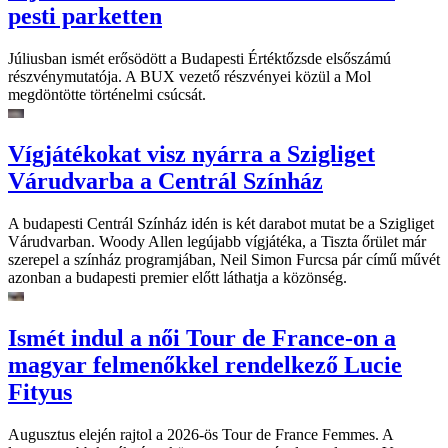
pesti parketten
Júliusban ismét erősödött a Budapesti Értéktőzsde elsőszámú
részvénymutatója. A BUX vezető részvényei közül a Mol
megdöntötte történelmi csúcsát.
Vígjátékokat visz nyárra a Szigliget
Várudvarba a Centrál Színház
A budapesti Centrál Színház idén is két darabot mutat be a Szigliget
Várudvarban. Woody Allen legújabb vígjátéka, a Tiszta őrület már
szerepel a színház programjában, Neil Simon Furcsa pár című művét
azonban a budapesti premier előtt láthatja a közönség.
Ismét indul a női Tour de France-on a
magyar felmenőkkel rendelkező Lucie
Fityus
Augusztus elején rajtol a 2026-ös Tour de France Femmes. A