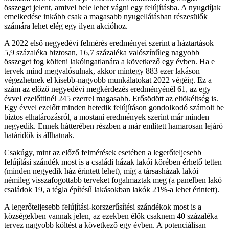
összeget jelent, amivel bele lehet vágni egy felújításba. A nyugdíjak
emelkedése inkább csak a magasabb nyugellátásban részesülők
számára lehet elég egy ilyen akcióhoz.
A 2022 első negyedévi felmérés eredményei szerint a háztartások
5,9 százaléka biztosan, 16,7 százaléka valószínűleg nagyobb
összeget fog költeni lakóingatlanára a következő egy évben. Ha e
tervek mind megvalósulnak, akkor mintegy 883 ezer lakáson
végezhetnek el kisebb-nagyobb munkálatokat 2022 végéig. Ez a
szám az előző negyedévi megkérdezés eredményénél 61, az egy
évvel ezelőttinél 245 ezerrel magasabb. Erősödött az eltökéltség is.
Egy évvel ezelőtt minden hetedik felújításon gondolkodó számolt be
biztos elhatározásról, a mostani eredmények szerint már minden
negyedik. Ennek hátterében részben a már említett hamarosan lejáró
határidők is állhatnak.
Csakúgy, mint az előző felmérések esetében a legerőteljesebb
felújítási szándék most is a családi házak lakói körében érhető tetten
(minden negyedik ház érintett lehet), míg a társasházak lakói
némileg visszafogottabb terveket fogalmaztak meg (a panelben lakó
családok 19, a tégla építésű lakásokban lakók 21%-a lehet érintett).
A legerőteljesebb felújítási-korszerűsítési szándékok most is a
községekben vannak jelen, az ezekben élők csaknem 40 százaléka
tervez nagyobb költést a következő egy évben. A potenciálisan