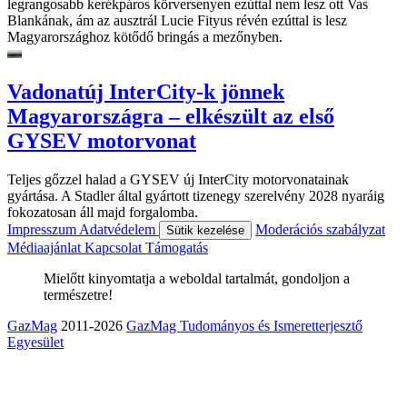
legrangosabb kerékpáros körversenyen ezúttal nem lesz ott Vas
Blankának, ám az ausztrál Lucie Fityus révén ezúttal is lesz
Magyarországhoz kötődő bringás a mezőnyben.
Vadonatúj InterCity-k jönnek
Magyarországra – elkészült az első
GYSEV motorvonat
Teljes gőzzel halad a GYSEV új InterCity motorvonatainak
gyártása. A Stadler által gyártott tizenegy szerelvény 2028 nyaráig
fokozatosan áll majd forgalomba.
Impresszum
Adatvédelem
Moderációs szabályzat
Sütik kezelése
Médiaajánlat
Kapcsolat
Támogatás
Mielőtt kinyomtatja a weboldal tartalmát, gondoljon a
természetre!
GazMag
2011-2026
GazMag Tudományos és Ismeretterjesztő
Egyesület