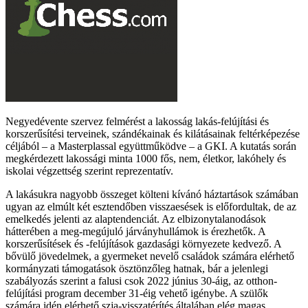
Negyedévente szervez felmérést a lakosság lakás-felújítási és
korszerűsítési terveinek, szándékainak és kilátásainak feltérképezése
céljából – a Masterplassal együttműködve – a GKI. A kutatás során
megkérdezett lakossági minta 1000 fős, nem, életkor, lakóhely és
iskolai végzettség szerint reprezentatív.
A lakásukra nagyobb összeget költeni kívánó háztartások számában
ugyan az elmúlt két esztendőben visszaesések is előfordultak, de az
emelkedés jelenti az alaptendenciát. Az elbizonytalanodások
hátterében a meg-megújuló járványhullámok is érezhetők. A
korszerűsítések és -felújítások gazdasági környezete kedvező. A
bővülő jövedelmek, a gyermeket nevelő családok számára elérhető
kormányzati támogatások ösztönzőleg hatnak, bár a jelenlegi
szabályozás szerint a falusi csok 2022 június 30-áig, az otthon-
felújítási program december 31-éig vehető igénybe. A szülők
számára idén elérhető szja-visszatérítés általában elég magas