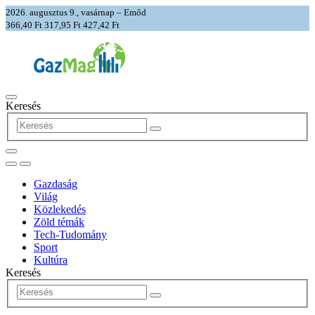
2026. augusztus 9., vasárnap – Emőd
366,40 Ft
317,95 Ft
427,42 Ft
Keresés
Gazdaság
Világ
Közlekedés
Zöld témák
Tech-Tudomány
Sport
Kultúra
Keresés