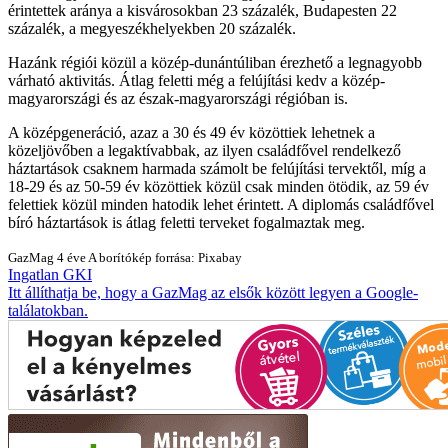
érintettek aránya a kisvárosokban 23 százalék, Budapesten 22
százalék, a megyeszékhelyekben 20 százalék.
Hazánk régiói közül a közép-dunántúliban érezhető a legnagyobb
várható aktivitás. Átlag feletti még a felújítási kedv a közép-
magyarországi és az észak-magyarországi régióban is.
A középgeneráció, azaz a 30 és 49 év közöttiek lehetnek a
közeljövőben a legaktívabbak, az ilyen családfővel rendelkező
háztartások csaknem harmada számolt be felújítási tervektől, míg a
18-29 és az 50-59 év közöttiek közül csak minden ötödik, az 59 év
felettiek közül minden hatodik lehet érintett. A diplomás családfővel
bíró háztartások is átlag feletti terveket fogalmaztak meg.
GazMag
4 éve
A borítókép forrása: Pixabay
Ingatlan
GKI
Itt állíthatja be, hogy a GazMag az elsők között legyen a Google-
találatokban.