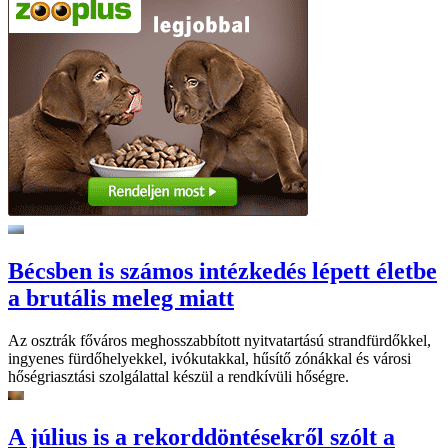
Bécsben is számos intézkedés lépett életbe
a brutális meleg miatt
Az osztrák főváros meghosszabbított nyitvatartású strandfürdőkkel,
ingyenes fürdőhelyekkel, ivókutakkal, hűsítő zónákkal és városi
hőségriasztási szolgálattal készül a rendkívüli hőségre.
A július is a rekorddöntésekről szólt a